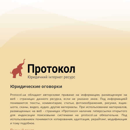
Юридические оговорки
Protocol.ua обладает авторскими правами на информацию, размещенную на
веб - страницах данного ресурса, если не указано иное. Под информацией
понимаются тексты, комментарии, статьи, фотоизображения, рисунки, ящик-
шота, сканы, видео, аудио, другие материалы. При использовании материалов,
размещенных на веб - страницах «Протокол» наличие гиперссылки открытого
для индексации поисковыми системами на protocol.ua обязательна. Под
использованием понимается копирования, адаптация, рерайтинг, модификация
и тому подобное.