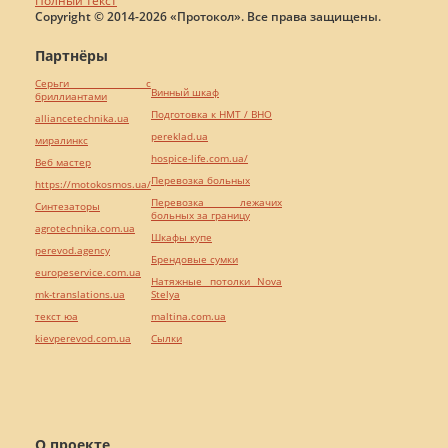
Полный текст
Copyright © 2014-2026 «Протокол». Все права защищены.
Партнёры
Серьги с
Винный шкаф
бриллиантами
Подготовка к НМТ / ВНО
alliancetechnika.ua
pereklad.ua
миралинкс
hospice-life.com.ua/
Веб мастер
Перевозка больных
https://motokosmos.ua/
Перевозка лежачих
Синтезаторы
больных за границу
agrotechnika.com.ua
Шкафы купе
perevod.agency
Брендовые сумки
europeservice.com.ua
Натяжные потолки Nova
mk-translations.ua
Stelya
текст юа
maltina.com.ua
kievperevod.com.ua
Cылки
О проекте