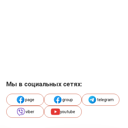
Мы в социальных сетях:
page
group
telegram
viber
youtube