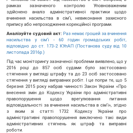
рамках зазначеного контролю Уповноваженим
здійснено аналіз адміністративної практики щодо
вчинення насильства в сім’ї, невиконання захисного
припису або непроходження корекційної програми.
Аналізуйте судовий акт:
Раз немає грошей за вчинення
насильства у сім’ї - 60 годин громадських робіт,
відповідно до ст. 173-2 КУпАП (Постанова суду від 10
листопада 2016р.)
Під час моніторингу зазначеної проблеми виявлено, що у
2016 році до 857 осіб судами було застосовано
стягнення у вигляді штрафу та до 23 осіб застосовано
стягнення у вигляді виправних робіт. І це попри те, що 5
березня 2015 року набрав чинності Закон України «Про
внесення змін до Кодексу України про адміністративні
правопорушення щодо врегулювання питання
відповідальності за вчинення насильства в сім’ї», згідно
з яким зі статті 1732 Кодексу України про
адміністративні правопорушення виключено такі види
адміністративних стягнень як штраф та виправні
роботи.