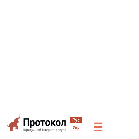
Рус
☰
Укр