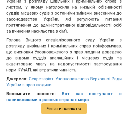
України з розгляду цивільних і кримінальних справ з
листом, у якому наголосила на низькій обізнаності
суддів місцевих судів з останніми змінами, внесеними до
законодавства України, які регулюють питання
притягнення до адміністративної відповідальності осіб
за вчинення насильства в сім’ї.
Голова Вищого спеціалізованого суду України з
розгляду цивільних і кримінальних справ поінформував,
що висновки Уповноваженого з прав людини доведено
до відома суддів апеляційних і місцевих судів та
акцентовано увагу на недопустимості застосування
норм КУпАП, які втратили чинність.
Джерело:
Секретаріат Уповноваженого Верховної Ради
України з прав людини
Вспомните новость:
Вот как поступают с
насильниками в разных странах мира
Читати повністю