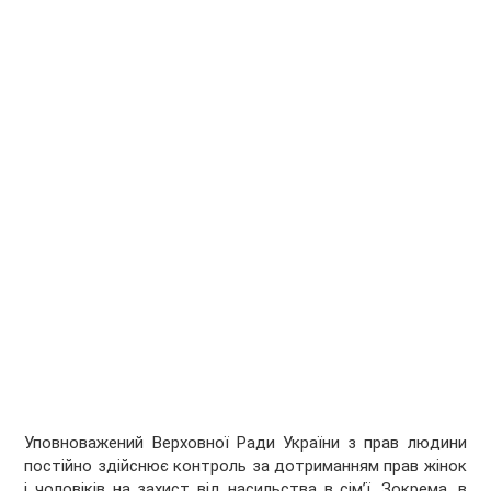
Уповноважений Верховної Ради України з прав людини
постійно здійснює контроль за дотриманням прав жінок
і чоловіків на захист від насильства в сім’ї. Зокрема, в