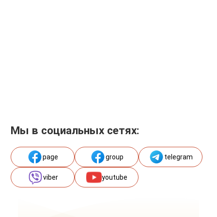
Мы в социальных сетях:
page
group
telegram
viber
youtube