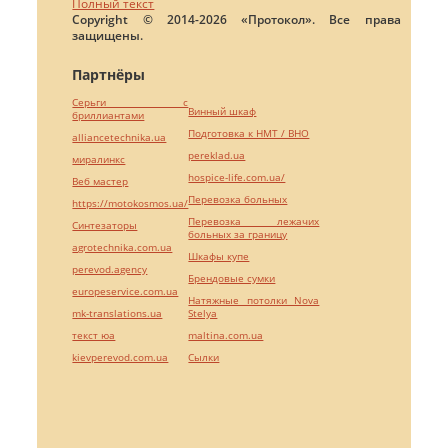
Полный текст
Copyright © 2014-2026 «Протокол». Все права
защищены.
Партнёры
Серьги с
Винный шкаф
бриллиантами
Подготовка к НМТ / ВНО
alliancetechnika.ua
pereklad.ua
миралинкс
hospice-life.com.ua/
Веб мастер
Перевозка больных
https://motokosmos.ua/
Перевозка лежачих
Синтезаторы
больных за границу
agrotechnika.com.ua
Шкафы купе
perevod.agency
Брендовые сумки
europeservice.com.ua
Натяжные потолки Nova
mk-translations.ua
Stelya
текст юа
maltina.com.ua
kievperevod.com.ua
Cылки