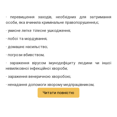
∙ перевищення заходів, необхідних для затримання
особи, яка вчинила кримінальне правопорушення,є;
∙ умисне легке тілесне ушкодження;
∙ побої та мордування;
∙ домашнє насильство;
∙ погрози вбивством;
∙ зараження вірусом імунодефіциту людини чи іншої
невиліковної інфекційної хвороби;
∙ зараження венеричною хворобою;
∙ ненадання допомоги хворому медпрацівником;
Читати повністю