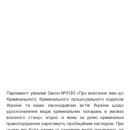
Парламент ухвалив Закон №9185 «Про внесення змін до
Кримінального, Кримінального процесуального кодексів
України та інших законодавчих актів України щодо
удосконалення видів кримінальних покарань в умовах
воєнного стану», згідно із яким за деякі кримінальні
правопорушення каратимуть пробаційним наглядом. При
цьому він буде одним із основних видів покарання, на