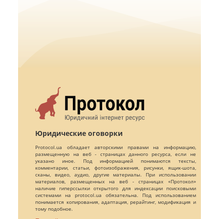
Юридические оговорки
Protocol.ua обладает авторскими правами на информацию,
размещенную на веб - страницах данного ресурса, если не
указано иное. Под информацией понимаются тексты,
комментарии, статьи, фотоизображения, рисунки, ящик-шота,
сканы, видео, аудио, другие материалы. При использовании
материалов, размещенных на веб - страницах «Протокол»
наличие гиперссылки открытого для индексации поисковыми
системами на protocol.ua обязательна. Под использованием
понимается копирования, адаптация, рерайтинг, модификация и
тому подобное.