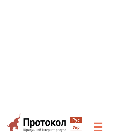
Рус
☰
Укр