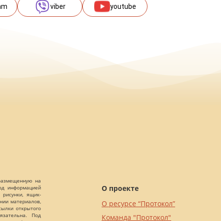
am
viber
youtube
 размещенную на
О проекте
Под информацией
 рисунки, ящик-
ании материалов,
О ресурсе “Протокол”
сылки открытого
язательна. Под
Команда "Протокол"