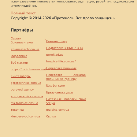
использованием понимается копирования, адаптация, рерайтинг, модификация
и тому подобное.
Полный текст
Copyright © 2014-2026 «Протокол». Все права защищены.
Партнёры
Серьги с
Винный шкаф
бриллиантами
Подготовка к НМТ / ВНО
alliancetechnika.ua
pereklad.ua
миралинкс
hospice-life.com.ua/
Веб мастер
Перевозка больных
https://motokosmos.ua/
Перевозка лежачих
Синтезаторы
больных за границу
agrotechnika.com.ua
Шкафы купе
perevod.agency
Брендовые сумки
europeservice.com.ua
Натяжные потолки Nova
mk-translations.ua
Stelya
текст юа
maltina.com.ua
kievperevod.com.ua
Cылки