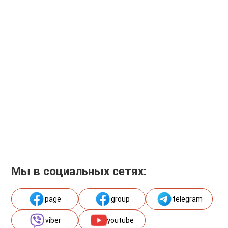
Мы в социальных сетях:
page
group
telegram
viber
youtube