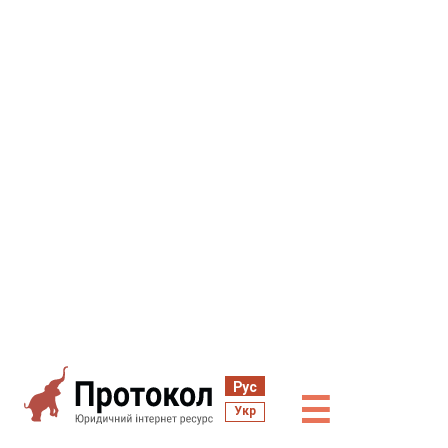
Рус
☰
Укр