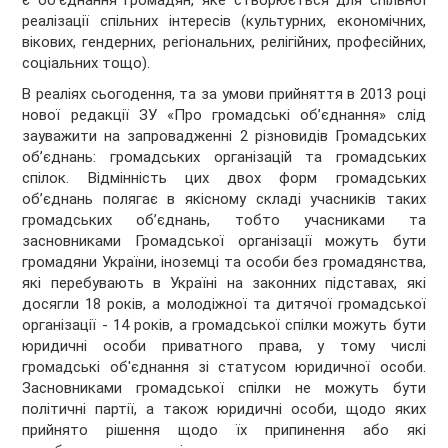
є об'єднання громадян, яке створюється для спільної
реалізації спільних інтересів (культурних, економічних,
вікових, гендерних, регіональних, релігійних, професійних,
соціальних тощо).
В реаліях сьогодення, та за умови прийняття в 2013 році
нової редакції ЗУ «Про громадські об’єднання» слід
зауважити на запровадженні 2 різновидів Громадських
об’єднань: громадських організацій та громадських
спілок. Відмінність цих двох форм громадських
об’єднань полягає в якісному складі учасників таких
громадських об’єднань, тобто учасниками та
засновниками Громадської організації можуть бути
громадяни України, іноземці та особи без громадянства,
які перебувають в Україні на законних підставах, які
досягли 18 років, а молодіжної та дитячої громадської
організації - 14 років, а громадської спілки можуть бути
юридичні особи приватного права, у тому числі
громадські об'єднання зі статусом юридичної особи.
Засновниками громадської спілки не можуть бути
політичні партії, а також юридичні особи, щодо яких
прийнято рішення щодо їх припинення або які