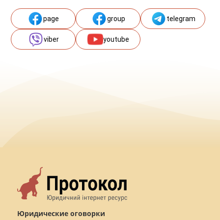
page
group
telegram
viber
youtube
Юридические оговорки