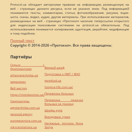
Protocol.ua обладает авторскими правами на информацию, размещенную на
веб - страницах данного ресурса, если не указано иное. Под информацией
понимаются тексты, комментарии, статьи, фотоизображения, рисунки, ящик-
шота, сканы, видео, аудио, другие материалы. При использовании материалов,
размещенных на веб - страницах «Протокол» наличие гиперссылки открытого
для индексации поисковыми системами на protocol.ua обязательна. Под
использованием понимается копирования, адаптация, рерайтинг, модификация
и тому подобное.
Полный текст
Copyright © 2014-2026 «Протокол». Все права защищены.
Партнёры
Серьги с
Винный шкаф
бриллиантами
Подготовка к НМТ / ВНО
alliancetechnika.ua
pereklad.ua
миралинкс
hospice-life.com.ua/
Веб мастер
Перевозка больных
https://motokosmos.ua/
Перевозка лежачих
Синтезаторы
больных за границу
agrotechnika.com.ua
Шкафы купе
perevod.agency
Брендовые сумки
europeservice.com.ua
Натяжные потолки Nova
mk-translations.ua
Stelya