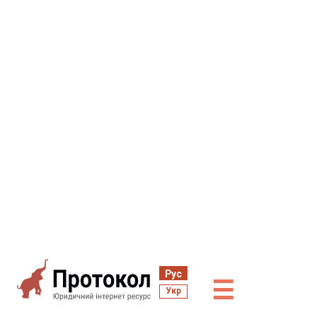
Рус
☰
Укр