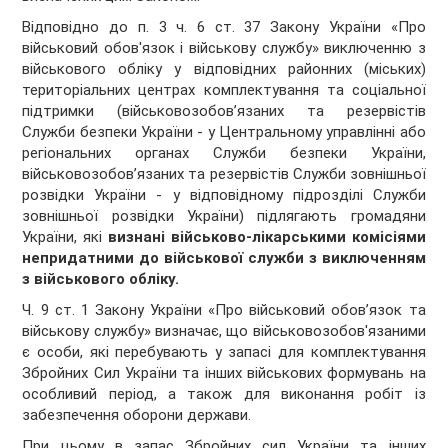
Відповідно до п. 3 ч. 6 ст. 37 Закону України «Про
військовий обов'язок і військову службу» виключенню з
військового обліку у відповідних районних (міських)
територіальних центрах комплектування та соціальної
підтримки (військовозобов’язаних та резервістів
Служби безпеки України - у Центральному управлінні або
регіональних органах Служби безпеки України,
військовозобов’язаних та резервістів Служби зовнішньої
розвідки України - у відповідному підрозділі Служби
зовнішньої розвідки України) підлягають громадяни
України, які
визнані військово-лікарськими комісіями
непридатними до військової служби з виключенням
з військового обліку.
Ч. 9 ст. 1 Закону України «Про військовий обов’язок та
військову службу» визначає, що військовозобов'язаними
є особи, які перебувають у запасі для комплектування
Збройних Сил України та інших військових формувань на
особливий період, а також для виконання робіт із
забезпечення оборони держави.
При цьому в запас Збройних сил України та інших