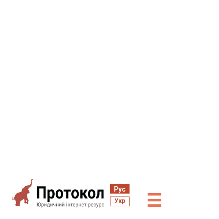
Рус
☰
Укр