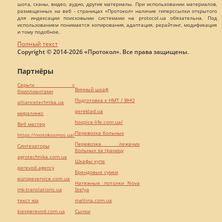
шота, сканы, видео, аудио, другие материалы. При использовании материалов,
размещенных на веб - страницах «Протокол» наличие гиперссылки открытого
для индексации поисковыми системами на protocol.ua обязательна. Под
использованием понимается копирования, адаптация, рерайтинг, модификация
и тому подобное.
Полный текст
Copyright © 2014-2026 «Протокол». Все права защищены.
Партнёры
Серьги с
Винный шкаф
бриллиантами
Подготовка к НМТ / ВНО
alliancetechnika.ua
pereklad.ua
миралинкс
hospice-life.com.ua/
Веб мастер
Перевозка больных
https://motokosmos.ua/
Перевозка лежачих
Синтезаторы
больных за границу
agrotechnika.com.ua
Шкафы купе
perevod.agency
Брендовые сумки
europeservice.com.ua
Натяжные потолки Nova
mk-translations.ua
Stelya
текст юа
maltina.com.ua
kievperevod.com.ua
Cылки