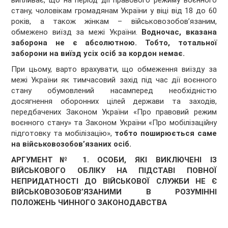
випливає, що на період дії правового режиму воєнного
стану, чоловікам громадянам України у віці від 18 до 60
років, а також жінкам – військовозобов’язаним,
обмежено виїзд за межі України.
Водночас, вказана
заборона не є абсолютною. Тобто, тотальної
заборони на виїзд усіх осіб за кордон немає.
При цьому, варто врахувати, що обмеження виїзду за
межі України як тимчасовий захід під час дії воєнного
стану обумовлений насамперед необхідністю
досягнення оборонних цілей держави та заходів,
передбачених Законом України «Про правовий режим
воєнного стану» та Законом України «Про мобілізаційну
підготовку та мобілізацію»,
тобто поширюється саме
на військовозобов’язаних осіб.
АРГУМЕНТ№ 1. ОСОБИ, ЯКІ ВИКЛЮЧЕНІ ІЗ
ВІЙСЬКОВОГО ОБЛІКУ НА ПІДСТАВІ ПОВНОЇ
НЕПРИДАТНОСТІ ДО ВІЙСЬКОВОЇ СЛУЖБИ НЕ Є
ВІЙСЬКОВОЗОБОВ’ЯЗАНИМИ В РОЗУМІННІ
ПОЛОЖЕНЬ ЧИННОГО ЗАКОНОДАВСТВА