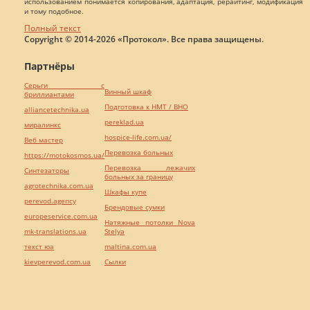
использованием понимается копирования, адаптация, рерайтинг, модификация
и тому подобное.
Полный текст
Copyright © 2014-2026 «Протокол». Все права защищены.
Партнёры
Серьги с
Винный шкаф
бриллиантами
Подготовка к НМТ / ВНО
alliancetechnika.ua
pereklad.ua
миралинкс
hospice-life.com.ua/
Веб мастер
Перевозка больных
https://motokosmos.ua/
Перевозка лежачих
Синтезаторы
больных за границу
agrotechnika.com.ua
Шкафы купе
perevod.agency
Брендовые сумки
europeservice.com.ua
Натяжные потолки Nova
mk-translations.ua
Stelya
текст юа
maltina.com.ua
kievperevod.com.ua
Cылки