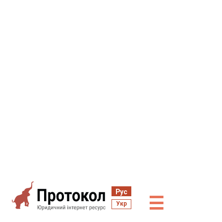
Рус
☰
Укр