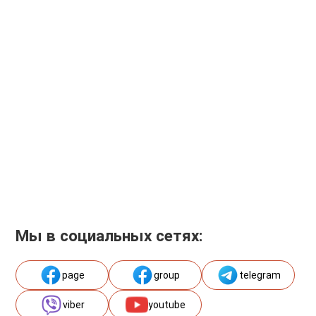
Мы в социальных сетях:
page
group
telegram
viber
youtube