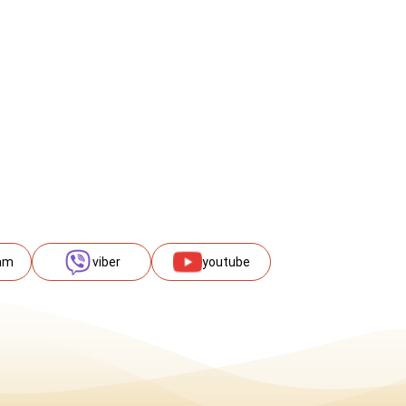
am
viber
youtube