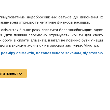
тимулюватиме недобросовісних батьків до виконання їх
акше вони отримають негативні фінансові наслідки.
по аліментах більше року, сплатити борг якнайшвидше, адже
е! Діти повинні своєчасно отримувати кошти для свого
 борги зі сплати аліментів, взагалі не повинно бути у нашій
ього максимум зусиль», - наголосила заступник Міністра.
 розміру аліментів, встановленого законом, підставою
ати повністю