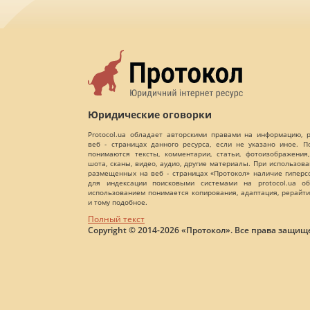
Юридические оговорки
Protocol.ua обладает авторскими правами на информацию,
веб - страницах данного ресурса, если не указано иное. 
понимаются тексты, комментарии, статьи, фотоизображения,
шота, сканы, видео, аудио, другие материалы. При использов
размещенных на веб - страницах «Протокол» наличие гиперс
для индексации поисковыми системами на protocol.ua об
использованием понимается копирования, адаптация, рерайти
и тому подобное.
Полный текст
Copyright © 2014-2026 «Протокол». Все права защищ