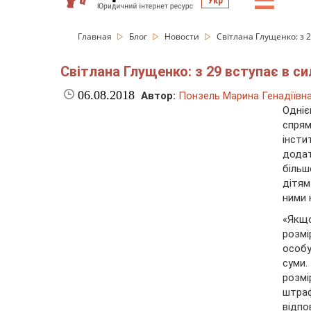
☰
Укр
Главная
Блог
Новости
Світлана Глущенко: з 
Світлана Глущенко: з 29 вступає в 
06.08.2018
Автор:
Понзель Марина Генадіївн
Одніє
спрям
інсти
додат
біль
дітям
ними 
«Якщо
розмі
особу
суми
розмі
штра
відпо