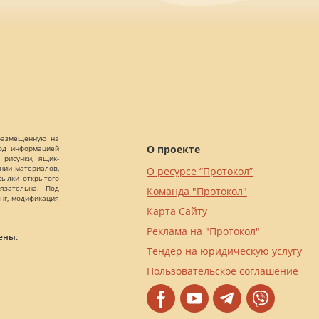
 размещенную на
О проекте
Под информацией
 рисунки, ящик-
ании материалов,
О ресурсе “Протокол”
сылки открытого
язательна. Под
Команда "Протокол"
нг, модификация
Карта Сайту
Реклама на "Протокол"
ены.
Тендер на юридическую услугу
Пользовательское соглашение