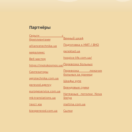
Партнёры
Серьги с
Винный шкаф
бриллиантами
Подготовка к НМТ / ВНО
alliancetechnika.ua
pereklad.ua
миралинкс
hospice-life.com.ua/
Веб мастер
Перевозка больных
https://motokosmos.ua/
Перевозка лежачих
Синтезаторы
больных за границу
agrotechnika.com.ua
Шкафы купе
perevod.agency
Брендовые сумки
europeservice.com.ua
Натяжные потолки Nova
mk-translations.ua
Stelya
текст юа
maltina.com.ua
kievperevod.com.ua
Cылки