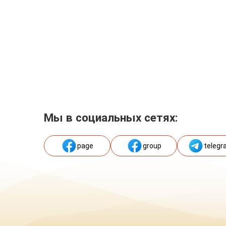
Мы в социальных сетях:
page
group
telegr