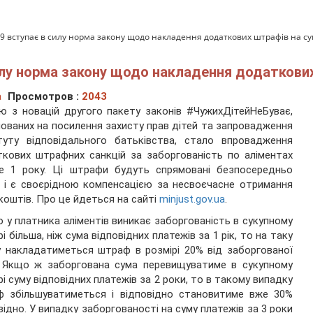
29 вступає в силу норма закону щодо накладення додаткових штрафів на су
силу норма закону щодо накладення додаткових
а
Просмотров :
2043
ю з новацій другого пакету законів #ЧужихДітейНеБуває,
ованих на посилення захисту прав дітей та запровадження
туту відповідального батьківства, стало впровадження
кових штрафних санкцій за заборгованість по аліментах
ше 1 року. Ці штрафи будуть спрямовані безпосередньо
 і є своєрідною компенсацією за несвоєчасне отримання
коштів. Про це йдеться на сайті
minjust.gov.ua
.
 у платника аліментів виникає заборгованість в сукупному
рі більша, ніж сума відповідних платежів за 1 рік, то на таку
 накладатиметься штраф в розмірі 20% від заборгованої
. Якщо ж заборгована сума перевищуватиме в сукупному
рі суму відповідних платежів за 2 роки, то в такому випадку
ф збільшуватиметься і відповідно становитиме вже 30%
відно. У випадку заборгованості на суму платежів за 3 роки