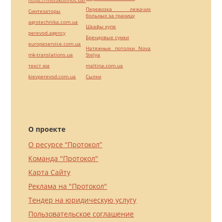
Перевозка лежачих
Синтезаторы
больных за границу
agrotechnika.com.ua
Шкафы купе
perevod.agency
Брендовые сумки
europeservice.com.ua
Натяжные потолки Nova
mk-translations.ua
Stelya
текст юа
maltina.com.ua
kievperevod.com.ua
Cылки
О проекте
О ресурсе “Протокол”
Команда "Протокол"
Карта Сайту
Реклама на "Протокол"
Тендер на юридическую услугу
Пользовательское соглашение