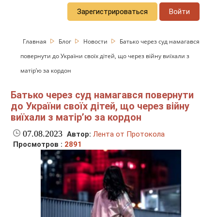
Зарегистрироваться
Войти
Главная
Блог
Новости
Батько через суд намагався
повернути до України своїх дітей, що через війну виїхали з
матір’ю за кордон
Батько через суд намагався повернути
до України своїх дітей, що через війну
виїхали з матір’ю за кордон
07.08.2023
Автор:
Лента от Протокола
Просмотров :
2891