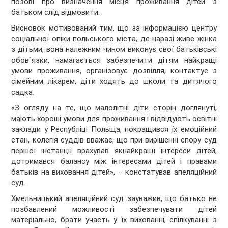
позові про визначення місця проживання дітей з
батьком слід відмовити.
Висновок мотивований тим, що за інформацією центру
соціальної опіки польського міста, де наразі живе жінка
з дітьми, вона належним чином виконує свої батьківські
обов`язки, намагається забезпечити дітям найкращі
умови проживання, організовує дозвілля, контактує з
сімейним лікарем, діти ходять до школи та дитячого
садка.
«З огляду на те, що малолітні діти сторін доглянуті,
мають хороші умови для проживання і відвідують освітні
заклади у Республіці Польща, покращився їх емоційний
стан, колегія суддів вважає, що при вирішенні спору суд
першої інстанції врахував якнайкращі інтереси дітей,
дотримався балансу між інтересами дітей і правами
батьків на виховання дітей», – констатував апеляційний
суд.
Хмельницький апеляційний суд зауважив, що батько не
позбавлений можливості забезпечувати дітей
матеріально, брати участь у їх вихованні, спілкуванні з