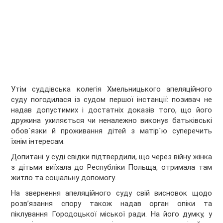
Утім суддівська колегія Хмельницького апеляційного
суду погодилася із судом першої інстанції: позивач не
надав допустимих і достатніх доказів того, що його
дружина ухиляється чи неналежно виконує батьківські
обов`язки й проживання дітей з матір`ю суперечить
їхнім інтересам.
Допитані у суді свідки підтвердили, що через війну жінка
з дітьми виїхала до Республіки Польща, отримала там
житло та соціальну допомогу.
На звернення апеляційного суду свій висновок щодо
розв’язання спору також надав орган опіки та
піклування Городоцької міської ради. На його думку, у