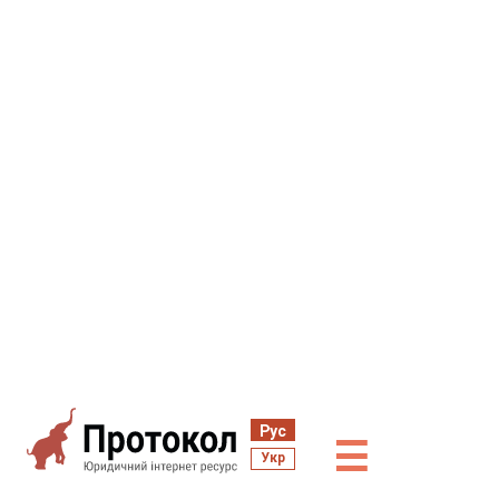
Рус
☰
Укр