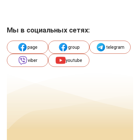
Мы в социальных сетях:
page
group
telegram
viber
youtube