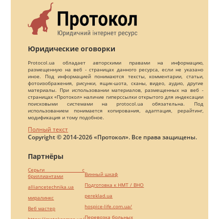
Юридические оговорки
Protocol.ua обладает авторскими правами на информацию,
размещенную на веб - страницах данного ресурса, если не указано
иное. Под информацией понимаются тексты, комментарии, статьи,
фотоизображения, рисунки, ящик-шота, сканы, видео, аудио, другие
материалы. При использовании материалов, размещенных на веб -
страницах «Протокол» наличие гиперссылки открытого для индексации
поисковыми системами на protocol.ua обязательна. Под
использованием понимается копирования, адаптация, рерайтинг,
модификация и тому подобное.
Полный текст
Copyright © 2014-2026 «Протокол». Все права защищены.
Партнёры
Серьги с
Винный шкаф
бриллиантами
Подготовка к НМТ / ВНО
alliancetechnika.ua
pereklad.ua
миралинкс
hospice-life.com.ua/
Веб мастер
Перевозка больных
https://motokosmos.ua/