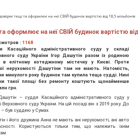
довіряє тещі та оформлює на неї СВІЙ будинок вартістю від 18,5 мільйонів
та оформлює на неї СВІЙ будинок вартістю від
смотров :
1168
я Касаційного адміністративного суду у складі
овного суду України Ігор Дашутін разом із родиною
 в елітному котеджному містечку у Києві. Проте
ої нерухомості Дашутіни там не мають. Натомість,
ни минулого року будинок там купила теща судді. Нині
ки такої площі без ремонту коштують щонайменше
млн грн.
Дашутін – суддя Касаційного адміністративного суду у
і Верховного суду України. На цій посаді він з 2019 року. До
 – був суддею у Сумах.
ін і його дружина Анна не мають ані нерухомості, ані авто
асності. Користуються тільки тим, що належить їхнім
ам.