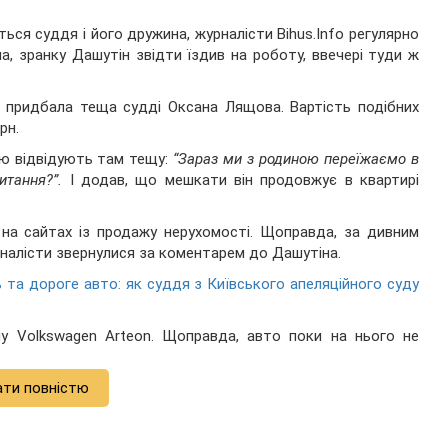
ься суддя і його дружина, журналісти Bihus.Info регулярно
а, зранку Дашутін звідти їздив на роботу, ввечері туди ж
у придбала теща судді Оксана Лящова. Вартість подібних
рн.
ою відвідують там тещу:
“Зараз ми з родиною переїжаємо в
итання?”.
І додав, що мешкати він продовжує в квартирі
на сайтах із продажу нерухомості. Щоправда, за дивним
рналісти звернулися за коментарем до Дашутіна.
ь та дороге авто: як суддя з Київського апеляційного суду
у Volkswagen Arteon. Щоправда, авто поки на нього не
ати повністю