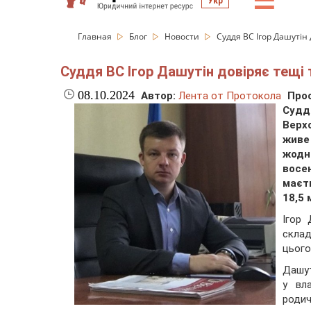
☰
Укр
Главная
Блог
Новости
Суддя ВС Ігор Дашутін 
Суддя ВС Ігор Дашутін довіряє тещі 
08.10.2024
Автор:
Лента от Протокола
Про
Судд
Верх
живе
жодн
восе
маєт
18,5 
Ігор 
склад
цього
Дашут
у вл
родич