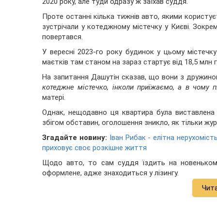
2020 року, але туди одразу ж заїхав суддя.
Проте останні кілька тижнів авто, якими користуєт
зустрічали у котеджному містечку у Києві. Зокрем
повертався.
У вересні 2023-го року будинок у цьому містечк
маєтків там станом на зараз стартує від 18,5 млн г
На запитання Дашутін сказав, що вони з дружин
котеджне містечко, інколи приїжаємо, а в чому п
матері.
Однак, нещодавно ця квартира була виставлена 
збігом обставин, оголошення зникло, як тільки жу
Згадайте новину:
Іван Рибак - елітна нерухоміст
приховує своє розкішне життя
Щодо авто, то сам суддя їздить на новеньком
оформлене, адже знаходиться у лізингу.
Чит