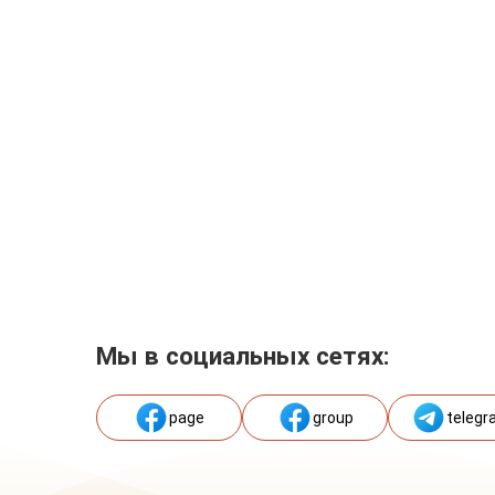
Мы в социальных сетях:
page
group
telegr