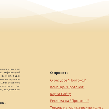
 размещенную на
О проекте
Под информацией
 рисунки, ящик-
ании материалов,
О ресурсе “Протокол”
сылки открытого
язательна. Под
Команда "Протокол"
нг, модификация
Карта Сайту
Реклама на "Протокол"
ены.
Тендер на юридическую услугу