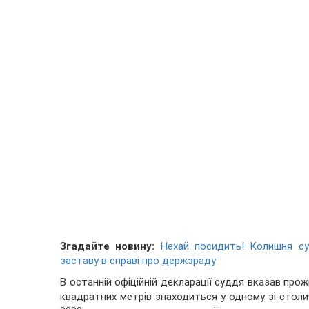
Згадайте новину:
Нехай посидить! Колишня су
заставу в справі про держзраду
В останній офіційній декларації суддя вказав прож
квадратних метрів знаходиться у одному зі столич