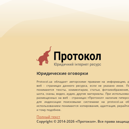
Юридические оговорки
Protocol.ua обладает авторскими правами на информацию,
веб - страницах данного ресурса, если не указано иное. 
понимаются тексты, комментарии, статьи, фотоизображения,
шота, сканы, видео, аудио, другие материалы. При использов
размещенных на веб - страницах «Протокол» наличие гиперс
для индексации поисковыми системами на protocol.ua об
использованием понимается копирования, адаптация, рерайти
и тому подобное.
Полный текст
Copyright © 2014-2026 «Протокол». Все права защищ