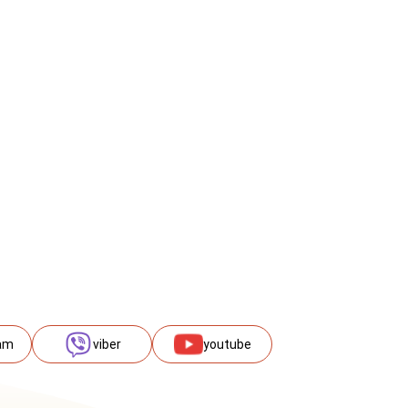
am
viber
youtube