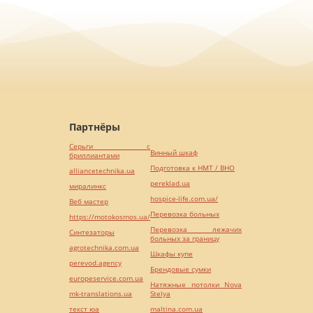
Партнёры
Серьги с
Винный шкаф
бриллиантами
Подготовка к НМТ / ВНО
alliancetechnika.ua
pereklad.ua
миралинкс
hospice-life.com.ua/
Веб мастер
Перевозка больных
https://motokosmos.ua/
Перевозка лежачих
Синтезаторы
больных за границу
agrotechnika.com.ua
Шкафы купе
perevod.agency
Брендовые сумки
europeservice.com.ua
Натяжные потолки Nova
mk-translations.ua
Stelya
текст юа
maltina.com.ua