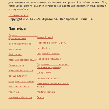
для индексации поисковыми системами на protocol.ua обязательна. Под
использованием понимается копирования, адаптация, рерайтинг, модификация
и тому подобное.
Полный текст
Copyright © 2014-2026 «Протокол». Все права защищены.
Партнёры
Серьги с
Винный шкаф
бриллиантами
Подготовка к НМТ / ВНО
alliancetechnika.ua
pereklad.ua
миралинкс
hospice-life.com.ua/
Веб мастер
Перевозка больных
https://motokosmos.ua/
Перевозка лежачих
Синтезаторы
больных за границу
agrotechnika.com.ua
Шкафы купе
perevod.agency
Брендовые сумки
europeservice.com.ua
Натяжные потолки Nova
mk-translations.ua
Stelya
текст юа
maltina.com.ua
kievperevod.com.ua
Cылки