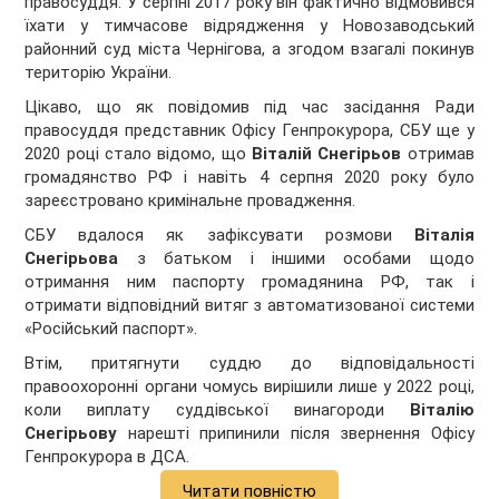
правосуддя. У серпні 2017 року він фактично відмовився
їхати у тимчасове відрядження у Новозаводський
районний суд міста Чернігова, а згодом взагалі покинув
територію України.
Цікаво, що як повідомив під час засідання Ради
правосуддя представник Офісу Генпрокурора, СБУ ще у
2020 році стало відомо, що
Віталій Снегірьов
отримав
громадянство РФ і навіть 4 серпня 2020 року було
зареєстровано кримінальне провадження.
СБУ вдалося як зафіксувати розмови
Віталія
Снегірьова
з батьком і іншими особами щодо
отримання ним паспорту громадянина РФ, так і
отримати відповідний витяг з автоматизованої системи
«Російський паспорт».
Втім, притягнути суддю до відповідальності
правоохоронні органи чомусь вирішили лише у 2022 році,
коли виплату суддівської винагороди
Віталію
Снегірьову
нарешті припинили після звернення Офісу
Генпрокурора в ДСА.
Читати повністю