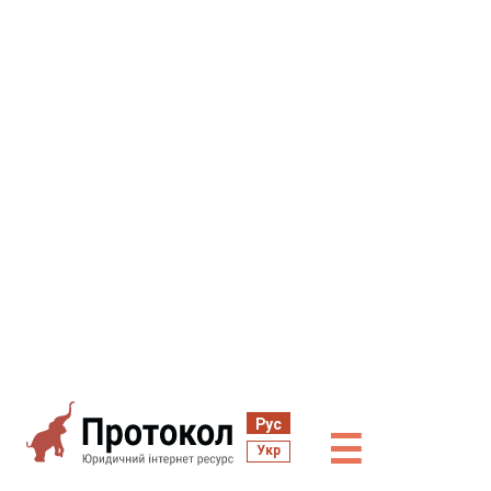
Рус
☰
Укр