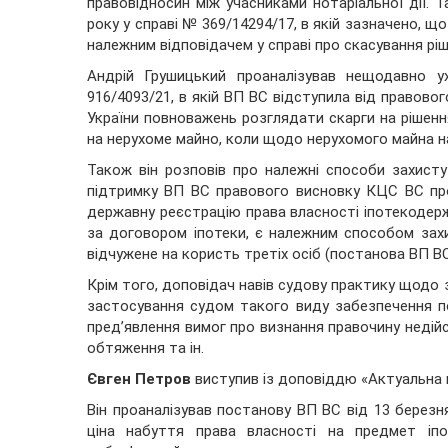
правовідносин між учасниками нотаріальної дії. 
року у справі № 369/14294/17, в якій зазначено, щ
належним відповідачем у справі про скасування рі
Андрій Грушицький проаналізував нещодавно у
916/4093/21, в якій ВП ВС відступила від правово
України повноважень розглядати скарги на рішен
на нерухоме майно, коли щодо нерухомого майна на
Також він розповів про належні способи захисту у
підтримку ВП ВС правового висновку КЦС ВС пр
державну реєстрацію права власності іпотекодерж
за договором іпотеки, є належним способом зах
відчужене на користь третіх осіб (постанова ВП ВС 
Крім того, доповідач навів судову практику щодо 
застосування судом такого виду забезпечення по
пред’явлення вимог про визнання правочину недійс
обтяження та ін.
Євген Петров
виступив із доповіддю «Актуальна пр
Він проаналізував постанову ВП ВС від 13 березня
ціна набуття права власності на предмет іп