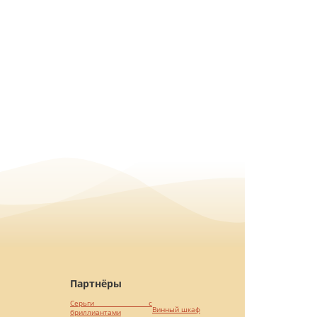
Партнёры
Серьги с
Винный шкаф
бриллиантами