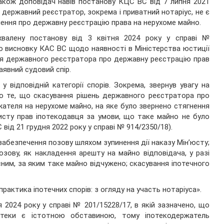
Також доповідач навів постанову КЦС ВС від 7 липня 2021
о державний реєстратор, зокрема і приватний нотаріус, не є
шення про державну реєстрацію права на нерухоме майно.
хвалену постанову від 3 квітня 2024 року у справі №
го висновку КАС ВС щодо наявності в Міністерства юстиції
ня державного реєстратора про державну реєстрацію прав
явний судовий спір.
 відповідній категорії спорів. Зокрема, звернув увагу на
о те, що скасування рішень державного реєстратора про
ателя на нерухоме майно, на яке було звернено стягнення
исту прав іпотекодавця за умови, що таке майно не було
від 21 грудня 2022 року у справі № 914/2350/18).
забезпечення позову шляхом зупинення дії наказу Мін’юсту;
зову, як накладення арешту на майно відповідача, у разі
ним, за яким таке майно відчужено; скасування іпотечного
актика іпотечних спорів: з огляду на участь нотаріуса».
 2024 року у справі № 201/15228/17, в якій зазначено, що
отеки є істотною обставиною, тому іпотекодержатель