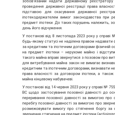
зобов’язаний надати державному реєстратору 
проведення державної реєстрації права власнос
підставою для скасування державної реєстра
іпотекодержателем вимог законодавства при ре
предмет іпотеки. До таких порушень належить, зо
день його відчуження.
У постанові від 8 листопада 2023 року у справі 
будь-якому статусі не наділена правом надавати ф
за кредитним та іпотечним договорами фізичній ос
на предмет іпотеки – нерухоме майно і відступ
такого майна вправі звернутися з позовом про вит
для витребування майна закон не вимагає визнав
кредитним та іпотечним договорами, визнавати не
права власності за договором іпотеки, а також 
майна кінцевому набувачеві.
У постанові від 14 червня 2023 року у справі № 7
ВС щодо застосування позовної давності до осно
переривання позовної давності за вимогою про 
перебігу позовної давності за вимогою про зверне
розмежовувати вимогу про стягнення боргу за 
звернення стягнення на предмет іпотеки (
actioinre