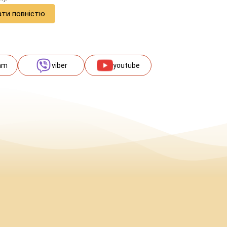
ати повністю
am
viber
youtube