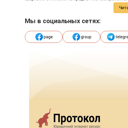
Чит
Мы в социальных сетях:
page
group
telegr