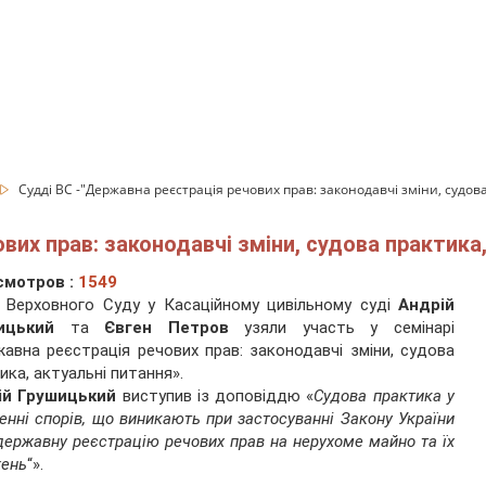
Судді ВС -"Державна реєстрація речових прав: законодавчі зміни, судов
вих прав: законодавчі зміни, судова практика,
смотров :
1549
 Верховного Суду у Касаційному цивільному суді
Андрій
ицький
та
Євген Петров
узяли участь у семінарі
авна реєстрація речових прав: законодавчі зміни, судова
ика, актуальні питання».
ій Грушицький
виступив із доповіддю «
Судова практика у
енні спорів, що виникають при застосуванні Закону України
державну реєстрацію речових прав на нерухоме майно та їх
жень
“».