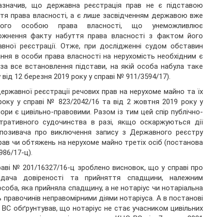
зазначив, що державна реєстрація прав не є підставою
тя права власності, а є лише засвідченням державою вже
того особою права власності, що унеможливлює
ожнення факту набуття права власності з фактом його
вної реєстрації. Отже, при дослідженні судом обставин
ання в особи права власності на нерухомість необхідним є
за все встановлення підстави, на якій особа набула таке
ід 12 березня 2019 року у справі № 911/3594/17).
ржавної реєстрації речових прав на нерухоме майно та їх
року у справі № 823/2042/16 та від 2 жовтня 2019 року у
ори є цивільно-правовими. Разом із тим цей спір публічно-
стративного судочинства в разі, якщо оскаржуються дії
позивача про виключення запису з Державного реєстру
прав чи обтяжень на нерухоме майно третіх осіб (постанова
986/17-ц).
раві № 201/16327/16-ц зроблено висновок, що у справі про
идача довіреності та прийняття спадщини, належним
 особа, яка прийняла спадщину, а не нотаріус чи нотаріальна
 правочинів неправомірними діями нотаріуса. А в постанові
С ВС обґрунтував, що нотаріус не стає учасником цивільних