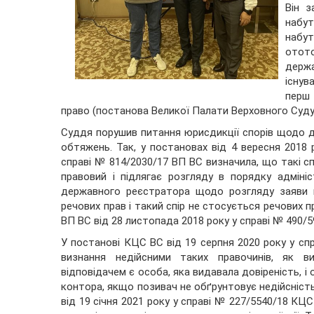
Він 
набут
набу
отот
держа
існув
перш 
право (постанова Великої Палати Верховного Суду в
Суддя порушив питання юрисдикції спорів щодо де
обтяжень. Так, у постановах від 4 вересня 2018 
справі № 814/2030/17 ВП ВС визначила, що такі сп
правовий і підлягає розгляду в порядку адміні
державного реєстратора щодо розгляду заяви 
речових прав і такий спір не стосується речових 
ВП ВС від 28 листопада 2018 року у справі № 490/5
У постанові КЦС ВС від 19 серпня 2020 року у сп
визнання недійсними таких правочинів, як в
відповідачем є особа, яка видавала довіреність, і
контора, якщо позивач не обґрунтовує недійсність
від 19 січня 2021 року у справі № 227/5540/18 КЦ