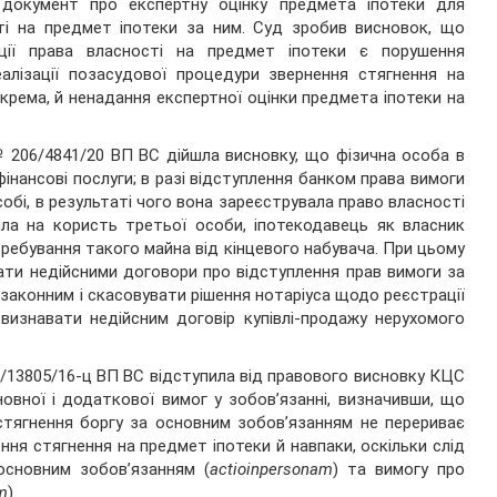
документ про експертну оцінку предмета іпотеки для
ті на предмет іпотеки за ним. Суд зробив висновок, що
ції права власності на предмет іпотеки є порушення
алізації позасудової процедури звернення стягнення на
крема, й ненадання експертної оцінки предмета іпотеки на
№ 206/4841/20 ВП ВС дійшла висновку, що фізична особа в
інансові послуги; в разі відступлення банком права вимоги
обі, в результаті чого вона зареєструвала право власності
ила на користь третьої особи, іпотекодавець як власник
ребування такого майна від кінцевого набувача. При цьому
ати недійсними договори про відступлення прав вимоги за
законним і скасовувати рішення нотаріуса щодо реєстрації
визнавати недійсним договір купівлі-продажу нерухомого
55/13805/16-ц ВП ВС відступила від правового висновку КЦС
вної і додаткової вимог у зобов’язанні, визначивши, що
стягнення боргу за основним зобов’язанням не перериває
ння стягнення на предмет іпотеки й навпаки, оскільки слід
основним зобов’язанням (
actioinpersonam
) та вимогу про
m
).