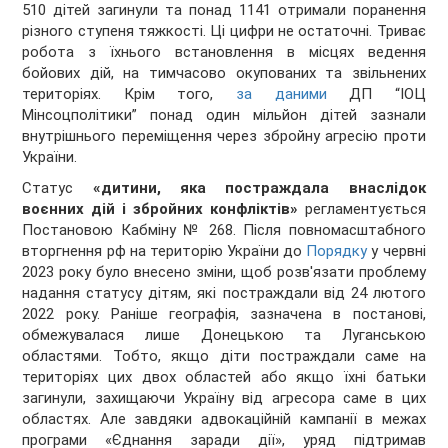
510 дітей загинули та понад 1141 отримали поранення
різного ступеня тяжкості. Ці цифри не остаточні. Триває
робота з їхнього встановлення в місцях ведення
бойових дій, на тимчасово окупованих та звільнених
територіях. Крім того,
за даними
ДП “ІОЦ
Мінсоцполітики” понад один мільйон дітей зазнали
внутрішнього переміщення через збройну агресію проти
України.
Статус
«дитини, яка постраждала внаслідок
воєнних дій і збройних конфліктів»
регламентується
Постановою Кабміну № 268. Після повномасштабного
вторгнення рф на територію України до
Порядку
у червні
2023 року було внесено зміни, щоб розв'язати проблему
надання статусу дітям, які постраждали від 24 лютого
2022 року. Раніше географія, зазначена в постанові,
обмежувалася лише Донецькою та Луганською
областями. Тобто, якщо діти постраждали саме на
територіях цих двох областей або якщо їхні батьки
загинули, захищаючи Україну від агресора саме в цих
областях. Але завдяки адвокаційній кампанії в межах
програми «Єднання заради дії», уряд підтримав