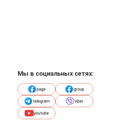
Мы в социальных сетях:
page
group
telegram
viber
youtube