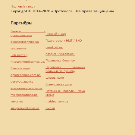
Полный текст
Copyright © 2014-2026 «Протокол». Все права защищены.
Партнёры
Серьги с
Винный шкаф
бриллиантами
Подготовка к НМТ / ВНО
alliancetechnika.ua
pereklad.ua
миралинкс
hospice-life.com.ua/
Веб мастер
Перевозка больных
https://motokosmos.ua/
Перевозка лежачих
Синтезаторы
больных за границу
agrotechnika.com.ua
Шкафы купе
perevod.agency
Брендовые сумки
europeservice.com.ua
Натяжные потолки Nova
mk-translations.ua
Stelya
текст юа
maltina.com.ua
kievperevod.com.ua
Cылки