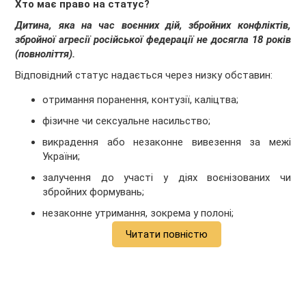
Хто має право на статус?
Дитина, яка на час воєнних дій, збройних конфліктів,
збройної агресії російської федерації не досягла 18 років
(повноліття).
Відповідний статус надається через низку обставин:
отримання поранення, контузії, каліцтва;
фізичне чи сексуальне насильство;
викрадення або незаконне вивезення за межі
України;
залучення до участі у діях воєнізованих чи
збройних формувань;
незаконне утримання, зокрема у полоні;
Читати повністю