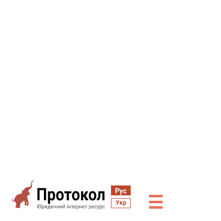
Рус
☰
Укр