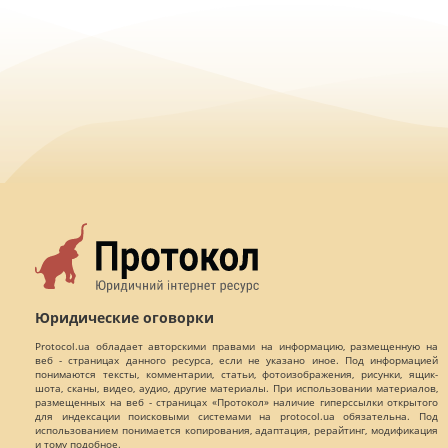
Юридические оговорки
Protocol.ua обладает авторскими правами на информацию, размещенную на
веб - страницах данного ресурса, если не указано иное. Под информацией
понимаются тексты, комментарии, статьи, фотоизображения, рисунки, ящик-
шота, сканы, видео, аудио, другие материалы. При использовании материалов,
размещенных на веб - страницах «Протокол» наличие гиперссылки открытого
для индексации поисковыми системами на protocol.ua обязательна. Под
использованием понимается копирования, адаптация, рерайтинг, модификация
и тому подобное.