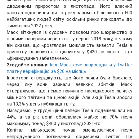
дводенним приростом з листопада. Його власний
капітал відновився цього року разом із більшістю з 500
найбагатших людей світу, оскільки ринки приходять до
тями після 2022 року.
Маск зіткнувся із судовим позовом про шахрайство з
цінними паперами через твіт у серпні 2018 року, в якому
він сказав, що «розглядає можливість вивести Tesla в
приватну власність» з цінником у $420 за акцію і що
«фінансування забезпечено».
Згадайте новину:
Ілон Маск хоче запровадити у Twitter
платну верифікацію за $20 на місяць
Інвестори стверджують, що його заяви були брехнею,
через яку вони зазнали великих збитків. Маск
стверджував, що немає причинно-наслідкового звʼязку
між його твітами та ціною акцій. Але акції Tesla зросли
на 13,3% у день публікації твіту.
Нагадаємо, у грудні цінні папери Tesla подешевшали на
44%, а за рік вони обвалилися майже на 70% після
максимуму понад $400 у листопаді 2021-го.
Капітал мільярдера почав зменшуватися після
непродуманого поглинання соцмережі Twitter. Це