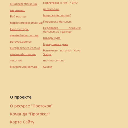
Подготовка к НМТ / ВНО
alliancetechnika.ua
pereklad.ua
миралинкс
hospice-life.com.ua/
Веб мастер
Перевозка больных
https://motokosmos.ua/
Перевозка лежачих
Синтезаторы
больных за границу
agrotechnika.com.ua
Шкафы купе
perevod.agency
Брендовые сумки
europeservice.com.ua
Натяжные потолки Nova
mk-translations.ua
Stelya
текст юа
maltina.com.ua
kievperevod.com.ua
Cылки
О проекте
О ресурсе “Протокол”
Команда "Протокол"
Карта Сайту