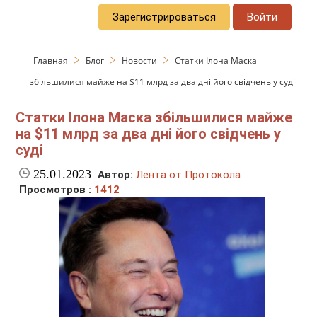
Зарегистрироваться
Войти
Главная
Блог
Новости
Статки Ілона Маска
збільшилися майже на $11 млрд за два дні його свідчень у суді
Статки Ілона Маска збільшилися майже
на $11 млрд за два дні його свідчень у
суді
25.01.2023
Автор:
Лента от Протокола
Просмотров :
1412