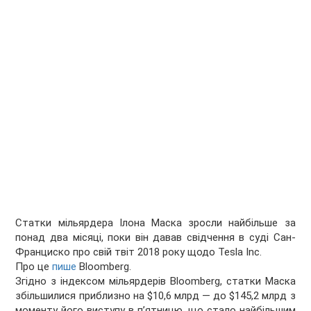
Статки мільярдера Ілона Маска зросли найбільше за
понад два місяці, поки він давав свідчення в суді Сан-
Франциско про свій твіт 2018 року щодо Tesla Inc.
Про це
пише
Bloomberg.
Згідно з індексом мільярдерів Bloomberg, статки Маска
збільшилися приблизно на $10,6 млрд — до $145,2 млрд з
моменту його виступу в пʼятницю, що стало найбільшим