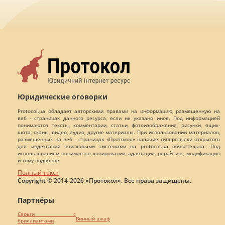
Юридические оговорки
Protocol.ua обладает авторскими правами на информацию, размещенную на
веб - страницах данного ресурса, если не указано иное. Под информацией
понимаются тексты, комментарии, статьи, фотоизображения, рисунки, ящик-
шота, сканы, видео, аудио, другие материалы. При использовании материалов,
размещенных на веб - страницах «Протокол» наличие гиперссылки открытого
для индексации поисковыми системами на protocol.ua обязательна. Под
использованием понимается копирования, адаптация, рерайтинг, модификация
и тому подобное.
Полный текст
Copyright © 2014-2026 «Протокол». Все права защищены.
Партнёры
Серьги с
Винный шкаф
бриллиантами