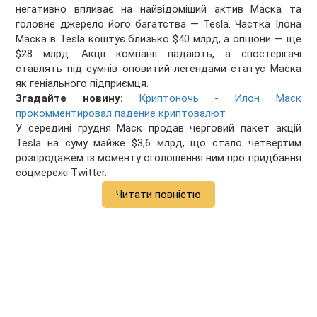
негативно впливає на найвідоміший актив Маска та
головне джерело його багатства — Tesla. Частка Ілона
Маска в Tesla коштує близько $40 млрд, а опціони — ще
$28 млрд. Акції компанії падають, а спостерігачі
ставлять під сумнів оповитий легендами статус Маска
як геніального підприємця.
Згадайте новину:
Криптоночь - Илон Маск
прокомментировал падение криптовалют
У середині грудня Маск продав черговий пакет акцій
Tesla на суму майже $3,6 млрд, що стало четвертим
розпродажем із моменту оголошення ним про придбання
соцмережі Twitter.
Читати повністю