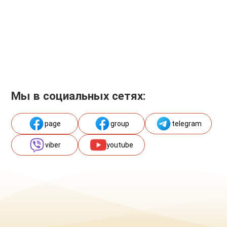
Мы в социальных сетях:
page
group
telegram
viber
youtube