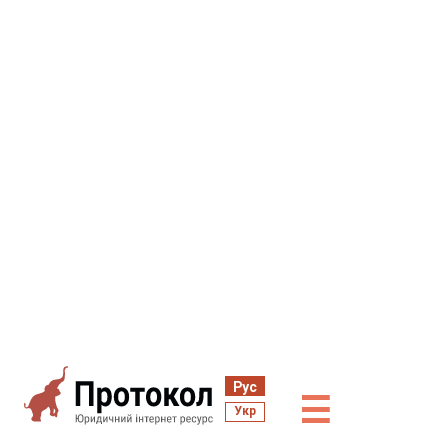
Рус
☰
Укр