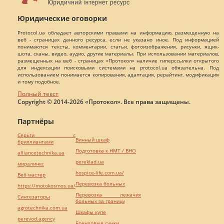
Юридические оговорки
Protocol.ua обладает авторскими правами на информацию, размещенную на
веб - страницах данного ресурса, если не указано иное. Под информацией
понимаются тексты, комментарии, статьи, фотоизображения, рисунки, ящик-
шота, сканы, видео, аудио, другие материалы. При использовании материалов,
размещенных на веб - страницах «Протокол» наличие гиперссылки открытого
для индексации поисковыми системами на protocol.ua обязательна. Под
использованием понимается копирования, адаптация, рерайтинг, модификация
и тому подобное.
Полный текст
Copyright © 2014-2026 «Протокол». Все права защищены.
Партнёры
Серьги с
Винный шкаф
бриллиантами
Подготовка к НМТ / ВНО
alliancetechnika.ua
pereklad.ua
миралинкс
hospice-life.com.ua/
Веб мастер
Перевозка больных
https://motokosmos.ua/
Перевозка лежачих
Синтезаторы
больных за границу
agrotechnika.com.ua
Шкафы купе
perevod.agency
Брендовые сумки