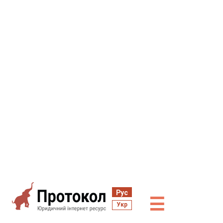
Рус
☰
Укр