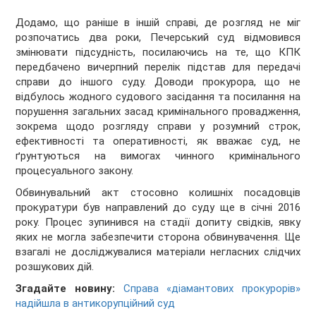
Додамо, що раніше в іншій справі, де розгляд не міг
розпочатись два роки, Печерський суд відмовився
змінювати підсудність, посилаючись на те, що КПК
передбачено вичерпний перелік підстав для передачі
справи до іншого суду. Доводи прокурора, що не
відбулось жодного судового засідання та посилання на
порушення загальних засад кримінального провадження,
зокрема щодо розгляду справи у розумний строк,
ефективності та оперативності, як вважає суд, не
ґрунтуються на вимогах чинного кримінального
процесуального закону.
Обвинувальний акт стосовно колишніх посадовців
прокуратури був направлений до суду ще в січні 2016
року. Процес зупинився на стадії допиту свідків, явку
яких не могла забезпечити сторона обвинувачення. Ще
взагалі не досліджувалися матеріали негласних слідчих
розшукових дій.
Згадайте новину:
Справа «діамантових прокурорів»
надійшла в антикорупційний суд