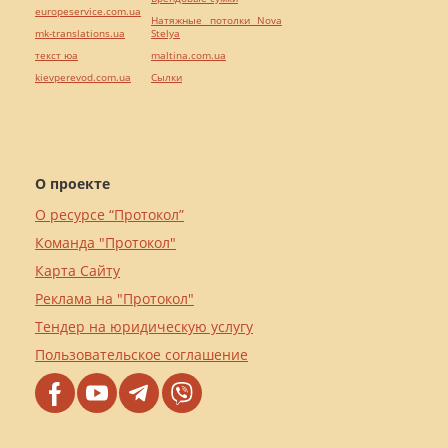
europeservice.com.ua
Натяжные потолки Nova
mk-translations.ua
Stelya
текст юа
maltina.com.ua
kievperevod.com.ua
Cылки
О проекте
О ресурсе “Протокол”
Команда "Протокол"
Карта Сайту
Реклама на "Протокол"
Тендер на юридическую услугу
Пользовательское соглашение