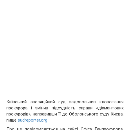
Київський апеляційний суд задовольнив клопотання
прокурора і змінив підсудність справи «діамантових
прокурорів», направивши її до Оболонського суду Києва,
пише
sudreporter.org
Про це повідомляється на сайті Офісу Генпрокурора.