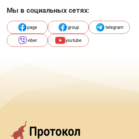
Мы в социальных сетях:
page
group
telegram
viber
youtube