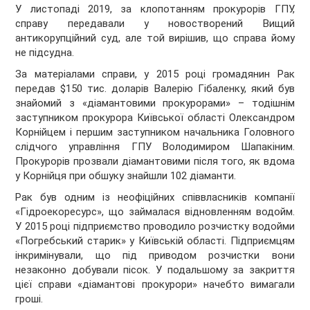
У листопаді 2019, за клопотанням прокурорів ГПУ,
справу передавали у новостворений Вищий
антикорупційний суд, але той вирішив, що справа йому
не підсудна.
За матеріалами справи, у 2015 році громадянин Рак
передав $150 тис. доларів Валерію Гібаленку, який був
знайомий з «діамантовими прокурорами» – тодішнім
заступником прокурора Київської області Олександром
Корнійцем і першим заступником начальника Головного
слідчого управління ГПУ Володимиром Шапакіним.
Прокурорів прозвали діамантовими після того, як вдома
у Корнійця при обшуку знайшли 102 діаманти.
Рак був одним із неофіційних співвласників компанії
«Гідроекоресурс», що займалася відновленням водойм.
У 2015 році підприємство проводило розчистку водойми
«Погребський старик» у Київській області. Підприємцям
інкримінували, що під приводом розчистки вони
незаконно добували пісок. У подальшому за закриття
цієї справи «діамантові прокурори» начебто вимагали
гроші.