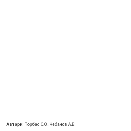
Автори
: Торбас О.О., Чебанов А.В.