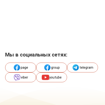
Мы в социальных сетях:
page
group
telegram
viber
youtube