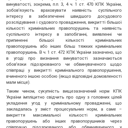
винуватості, зокрема, п.п. 3, 4 ч. 1 ст. 470 КПК України,
зобов’язують враховувати наявність суспільного
інтересу в забезпеченні швидшого досудового
розслідування і судового провадження, викритті більшої
кількості кримінальних правопорушень та наявність
суспільного інтересу в запобіганні, виявленні чи
припиненні більшої кількості кримінальних
правопорушень або інших більш тяжких кримінальних
правопорушень. В ч. 1 ст. 472 КПК України зазначено, що
в угоді про визнання винуватості зазначаються
обов’язки підозрюваного чи обвинуваченого щодо
співпраці у викритті кримінального правопорушення,
вчиненого іншою особою (якщо відповідні домовленості
мали місце).
Таким чином, сукупність вищезазначений норм КПК
України імпліцитно свідчить про одну з головних цілей
укладення угод у кримінальному провадженні, що
закладалась у зміст процесуальних норм, а саме –
викриття максимальної кількості кримінальних
правопорушень або інших правопорушників через
співпрацю підозрюваного або обвинуваченого у