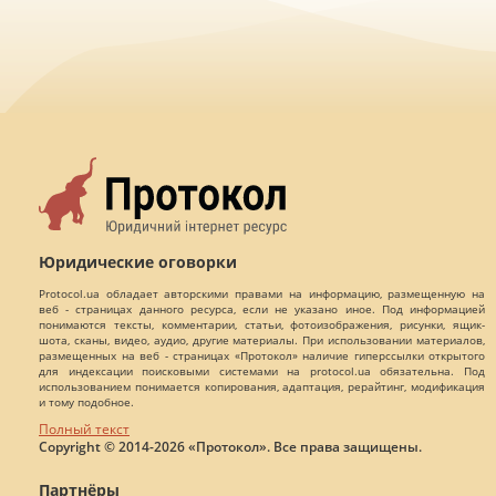
Юридические оговорки
Protocol.ua обладает авторскими правами на информацию, размещенную на
веб - страницах данного ресурса, если не указано иное. Под информацией
понимаются тексты, комментарии, статьи, фотоизображения, рисунки, ящик-
шота, сканы, видео, аудио, другие материалы. При использовании материалов,
размещенных на веб - страницах «Протокол» наличие гиперссылки открытого
для индексации поисковыми системами на protocol.ua обязательна. Под
использованием понимается копирования, адаптация, рерайтинг, модификация
и тому подобное.
Полный текст
Copyright © 2014-2026 «Протокол». Все права защищены.
Партнёры