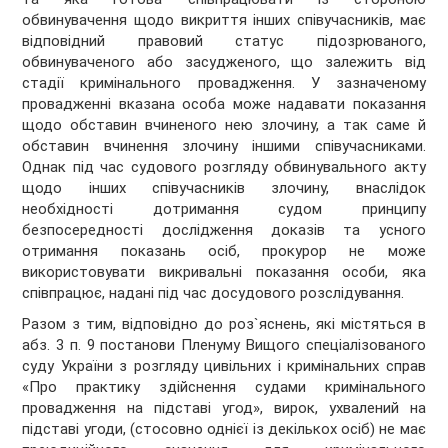
обвинувачення щодо викриття інших співучасників, має
відповідний правовий статус підозрюваного,
обвинуваченого або засудженого, що залежить від
стадії кримінального провадження. У зазначеному
провадженні вказана особа може надавати показання
щодо обставин вчиненого нею злочину, а так саме й
обставин вчинення злочину іншими співучасниками.
Однак під час судового розгляду обвинувального акту
щодо інших співучасників злочину, внаслідок
необхідності дотримання судом принципу
безпосередності дослідження доказів та усного
отримання показань осіб, прокурор не може
використовувати викривальні показання особи, яка
співпрацює, надані під час досудового розслідування.
Разом з тим, відповідно до роз`яснень, які містяться в
абз. 3 п. 9 постанови Пленуму Вищого спеціалізованого
суду України з розгляду цивільних і кримінальних справ
«Про практику здійснення судами кримінального
провадження на підставі угод», вирок, ухвалений на
підставі угоди, (стосовно однієї із декількох осіб) не має