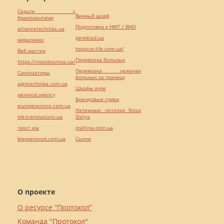
Серьги с
Винный шкаф
бриллиантами
Подготовка к НМТ / ВНО
alliancetechnika.ua
pereklad.ua
миралинкс
hospice-life.com.ua/
Веб мастер
Перевозка больных
https://motokosmos.ua/
Перевозка лежачих
Синтезаторы
больных за границу
agrotechnika.com.ua
Шкафы купе
perevod.agency
Брендовые сумки
europeservice.com.ua
Натяжные потолки Nova
mk-translations.ua
Stelya
текст юа
maltina.com.ua
kievperevod.com.ua
Cылки
О проекте
О ресурсе “Протокол”
Команда "Протокол"