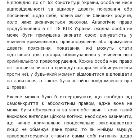
Відповідно до ст. 63 Конституції України, особа не несе
відповідальності за відмову давати показання або
пояснення щодо себе, членів сім'ї чи близьких родичів,
коло яких визначається законом. Аналогічне право
продубльовано в ст. 18 КПК України: «жодна особа не
може бути примушена визнати свою винуватість у
вчиненні кримінального правопорушення або примушена
давати пояснення, показання, які можуть стати
підставою для підозри, обвинувачення у вчиненні нею
кримінального правопорушення. Кожна особа має право
не говорити нічого з приводу підозри чи обвинувачення
проти неї, у будь-який момент відмовитися відповідати
на запитання, а також бути негайно повідомленою про
ці права».
Власне можна було б стверджувати, що свобода від
самовикриття є абсолютним правом, адже вона не
може бути обмежена ні за яких обставин. І хоча такий
висновок виглядає цілком логічно, необхідно зазначити,
що чинне кримінальне процесуальне законодавство
якщо не обмежує дане право, то як мінімум змушує
правозастосувачів ставити самім собі питання щодо