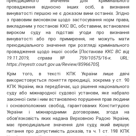
преюдиційного значення для кримінального
провадження відносно інших осіб, а визнання
винуватості першою не є доказом вини останніх. Згідно
з правовим висновком щодо застосування норм права,
викладеним у постанові ККС ВС, обставини, встановлені
вироком суду на підставі угоди про визнання
винуватості або про примирення, не можуть мати
преюдиціального значення при розгляді кримінального
провадження щодо іншої особи [
Постанова ККС ВС від
19.11.2019, справа № 759/10575/16-к. URL:
https://reyestr.court.gov.ua/Review/85966705
].
Крім того, в тексті КПК України лише двічі
використовується поняття преюдиції, зокрема у ст. 90
КПК України, яка передбачає, що рішення національного
суду або міжнародної судової установи, яке набрало
законної сили і ним встановлено порушення прав людини
і основоположних свобод, гарантованих Конституцією
України і міжнародними договорами, згода на
обов’язковість яких надана Верховною Радою України,
має преюдиціальне значення для суду, який вирішує
питання про допустимість доказів, та ч. 1 ст. 198 КПК