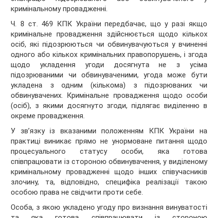
кримінальному провадженні.
Ч. 8 ст. 469 КПК України передбачає, що у разі якщо
кримінальне провадження здійснюється щодо кількох
осіб, які підозрюються чи обвинувачуються у вчиненні
одного або кількох кримінальних правопорушень, і згода
щодо укладення угоди досягнута не з усіма
підозрюваними чи обвинуваченими, угода може бути
укладена з одним (кількома) з підозрюваних чи
обвинувачених. Кримінальне провадження щодо особи
(осіб), з якими досягнуто згоди, підлягає виділенню в
окреме провадження.
У зв’язку із вказаними положенням КПК України на
практиці виникає прямо не унормоване питання щодо
процесуального статусу особи, яка готова
співпрацювати із стороною обвинувачення, у виділеному
кримінальному провадженні щодо інших співучасників
злочину, та, відповідно, специфіка реалізації такою
особою права не свідчити проти себе.
Особа, з якою укладено угоду про визнання винуватості
та яка готова співпрацювати із стороною