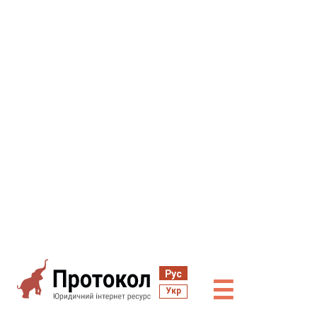
Рус
☰
Укр