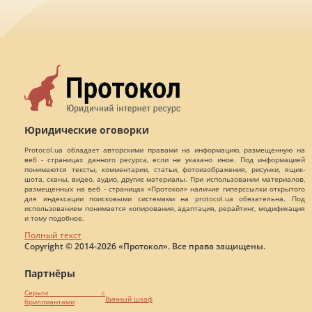
Юридические оговорки
Protocol.ua обладает авторскими правами на информацию, размещенную на
веб - страницах данного ресурса, если не указано иное. Под информацией
понимаются тексты, комментарии, статьи, фотоизображения, рисунки, ящик-
шота, сканы, видео, аудио, другие материалы. При использовании материалов,
размещенных на веб - страницах «Протокол» наличие гиперссылки открытого
для индексации поисковыми системами на protocol.ua обязательна. Под
использованием понимается копирования, адаптация, рерайтинг, модификация
и тому подобное.
Полный текст
Copyright © 2014-2026 «Протокол». Все права защищены.
Партнёры
Серьги с
Винный шкаф
бриллиантами