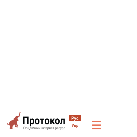
Рус
☰
Укр