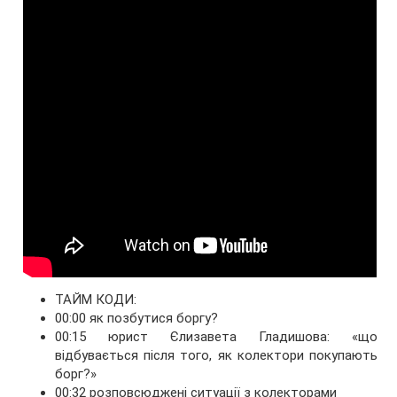
ТАЙМ КОДИ:
00:00 як позбутися боргу?
00:15 юрист Єлизавета Гладишова: «що
відбувається після того, як колектори покупають
борг?»
00:32 розповсюджені ситуації з колекторами