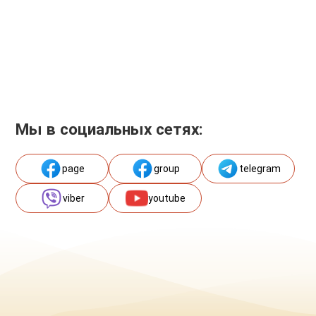
Мы в социальных сетях:
page
group
telegram
viber
youtube