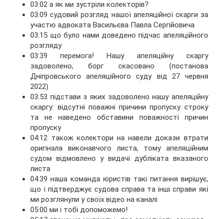
03:02 а як ми зустріли колекторів?
03:09 судовий розгляд нашої апеляційної скарги за
участю адвоката Васильєва Павла Сергійовича
03:15 що було нами доведено підчас апеляційного
розгляду
03:39 перемога! Нашу апеляційну скаргу
задоволено, борг скасовано (постанова
Дніпровського апеляційного суду від 27 червня
2022)
03:53 підстави з яких задоволено нашу апеляційну
скаргу: відсутні поважні причини пропуску строку
та не наведено обставини поважності причин
пропуску
04:12 також колектори на навели докази втрати
оригінала виконавчого листа, тому апеляційним
судом відмовлено у видачі дубліката вказаного
листа
04:39 наша команда юристів такі питання вирішує,
що і підтверджує судова справа та інші справи які
ми розглянули у своїх відео на каналі
05:00 ми і тобі допоможемо!