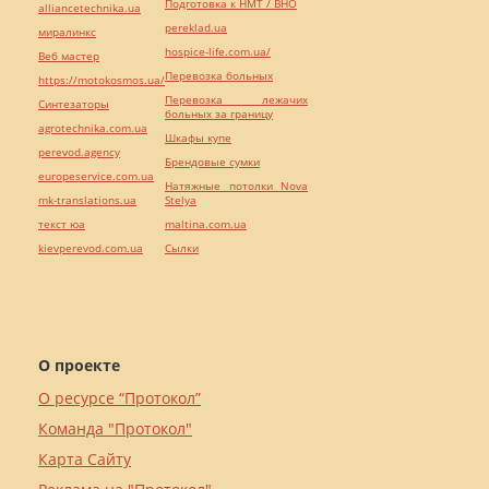
Подготовка к НМТ / ВНО
alliancetechnika.ua
pereklad.ua
миралинкс
hospice-life.com.ua/
Веб мастер
Перевозка больных
https://motokosmos.ua/
Перевозка лежачих
Синтезаторы
больных за границу
agrotechnika.com.ua
Шкафы купе
perevod.agency
Брендовые сумки
europeservice.com.ua
Натяжные потолки Nova
mk-translations.ua
Stelya
текст юа
maltina.com.ua
kievperevod.com.ua
Cылки
О проекте
О ресурсе “Протокол”
Команда "Протокол"
Карта Сайту