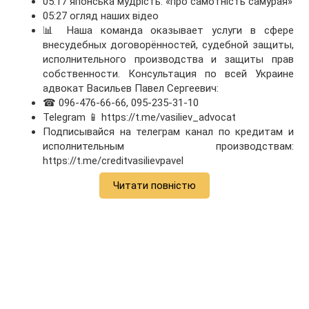
05:17 японська мудрість: «про самотність самурая»
05:27 огляд наших відео
📊 Наша команда оказывает услуги в сфере
внесудебных договорённостей, судебной защиты,
исполнительного производства и защиты прав
собственности. Консультация по всей Украине
адвокат Васильев Павел Сергеевич:
☎ 096-476-66-66, 095-235-31-10
Telegram 📱 https://t.me/vasiliev_advocat
Подписывайся на телеграм канал по кредитам и
исполнительным производствам:
https://t.me/creditvasilievpavel
Читати повністю