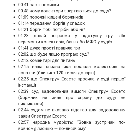
00:41 часті помилки
00:48 чому колектори звертаються до суду?
01:09 порожні кишені боржників
01:14 передання боргів у спадок
01:21 борги тобі потрібні або ні?
01:28 давай пограємо у підступну гру: «Як
перемогти колекторів, банк або МФО у суді!»
01:41 дуже прості правила гри
02:02 що буде якщо програю суд?
02:12 коментарі для питань
02:15 наша справа яка поклала колекторів на
лопатки (близько 120 тисяч доларів)
02:25 що Спектрум Ессетс просила у суді першої
інстанції
02:39 суд задовольнив вимоги Спектрум Ессетс
(боржник не знав про справу до суду не
викликався)
02:44 судом не вказано підстав для задоволення
заяви Спектрум Ессетс
02:57 народна мудрість: “Вовка зустрічай по-
вовчому, лисицю — по-лисячому”