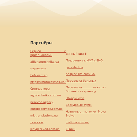
Партнёры
Серьги с
Винный шкаф
бриллиантами
Подготовка к НМТ / ВНО
alliancetechnika.ua
pereklad.ua
миралинкс
hospice-life.com.ua/
Веб мастер
Перевозка больных
https://motokosmos.ua/
Перевозка лежачих
Синтезаторы
больных за границу
agrotechnika.com.ua
Шкафы купе
perevod.agency
Брендовые сумки
europeservice.com.ua
Натяжные потолки Nova
mk-translations.ua
Stelya
текст юа
maltina.com.ua
kievperevod.com.ua
Cылки