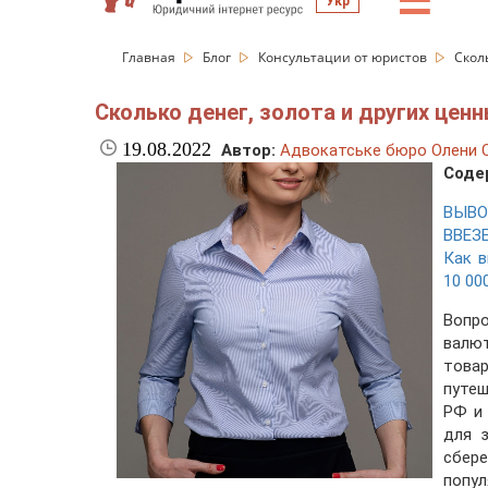
☰
Укр
Главная
Блог
Консультации от юристов
Скол
Сколько денег, золота и других це
19.08.2022
Автор:
Адвокатське бюро Олени С
Соде
ВЫВО
ВВЕЗ
Как 
10 00
Вопро
валю
това
путе
РФ и
для 
сбер
попул