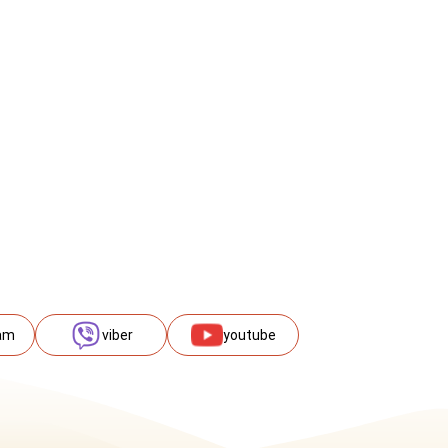
am
viber
youtube