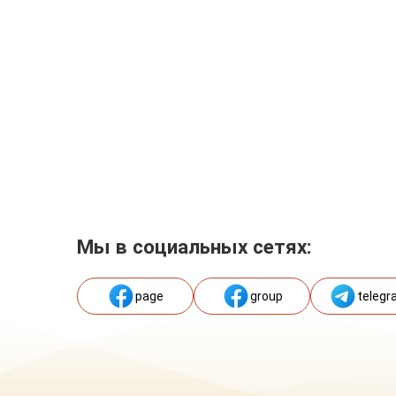
Мы в социальных сетях:
page
group
telegr