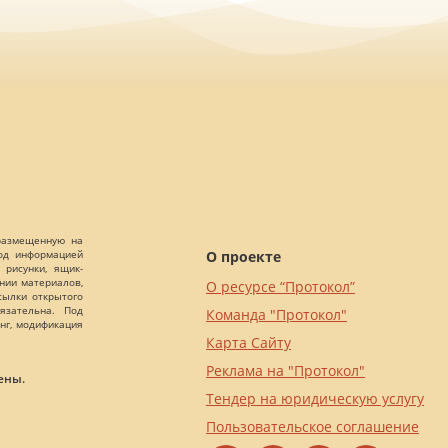
 размещенную на
О проекте
Под информацией
 рисунки, ящик-
ании материалов,
О ресурсе “Протокол”
сылки открытого
язательна. Под
Команда "Протокол"
нг, модификация
Карта Сайту
Реклама на "Протокол"
ены.
Тендер на юридическую услугу
Пользовательское соглашение