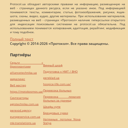
Protocol.ua обладает авторскими правами на информацию, размещенную на
веб - страницах данного ресурса, если не указано иное. Под информацией
понимаются тексты, комментарии, статьи, фотоизображения, рисунки, ящик-
шота, сканы, видео, аудио, другие материалы. При использовании материалов,
размещенных на веб - страницах «Протокол» наличие гиперссылки открытого
для индексации поисковыми системами на protocol.ua обязательна. Под
использованием понимается копирования, адаптация, рерайтинг, модификация
и тому подобное.
Полный текст
Copyright © 2014-2026 «Протокол». Все права защищены.
Партнёры
Серьги с
Винный шкаф
бриллиантами
Подготовка к НМТ / ВНО
alliancetechnika.ua
pereklad.ua
миралинкс
hospice-life.com.ua/
Веб мастер
Перевозка больных
https://motokosmos.ua/
Перевозка лежачих
Синтезаторы
больных за границу
agrotechnika.com.ua
Шкафы купе
perevod.agency
Брендовые сумки
europeservice.com.ua
Натяжные потолки Nova
mk-translations.ua
Stelya