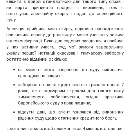
клієнта є доволі стандартною для такого типу справ і
не варто припиняти процес її вирішення, тож я
підготував апеляційну скаргу і подав до апеляційного
суду.
Апеляція прийняла мою скаргу, відкрила провадження,
призначила справу до розгляду з моєю участю у режимі
відеоконференції. Було два судових засідання, я прийняв
у них активну участь, суд мої вимоги задовольнив:
ухвалу першої інстанції скасував і тимчасову заборону
остаточно відмінив, оскільки:
на момент мого звернення до суду виконавче
провадження закрите;
заборона на виїзд щодо клієнта тривало понад 7
років, це є надмірним строком для такого виду
тимчасового забезпечення, згідно практики
Європейського суду з прав людини;
відсутні дані, що клієнт ухилявся від виконання
рішення суду щодо стягнення кредитного боргу.
Цього вистачило, щоб перемогти за 4 місяці, що для цієї