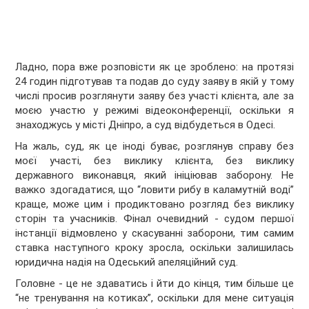
Ладно, пора вже розповісти як це зроблено: на протязі
24 годин підготував та подав до суду заяву в якій у тому
числі просив розглянути заяву без участі клієнта, але за
моєю участю у режимі відеоконференції, оскільки я
знаходжусь у місті Дніпро, а суд відбудеться в Одесі.
На жаль, суд, як це іноді буває, розглянув справу без
моєї участі, без виклику клієнта, без виклику
державного виконавця, який ініціював заборону. Не
важко здогадатися, що “ловити рибу в каламутній воді”
краще, може цим і продиктовано розгляд без виклику
сторін та учасників. Фінал очевидний - судом першої
інстанції відмовлено у скасуванні заборони, тим самим
ставка наступного кроку зросла, оскільки залишилась
юридична надія на Одеський апеляційний суд.
Головне - це не здаватись і йти до кінця, тим більше це
“не тренування на котиках”, оскільки для мене ситуація