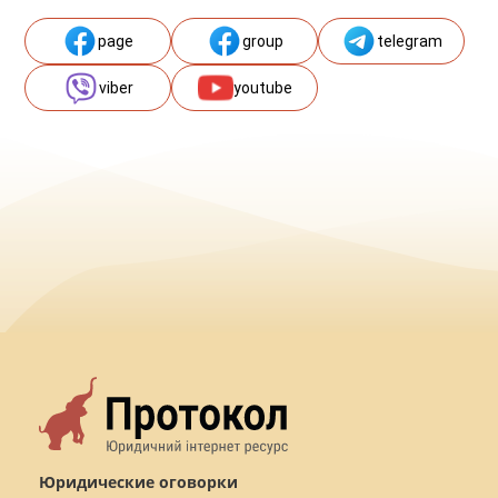
page
group
telegram
viber
youtube
Юридические оговорки