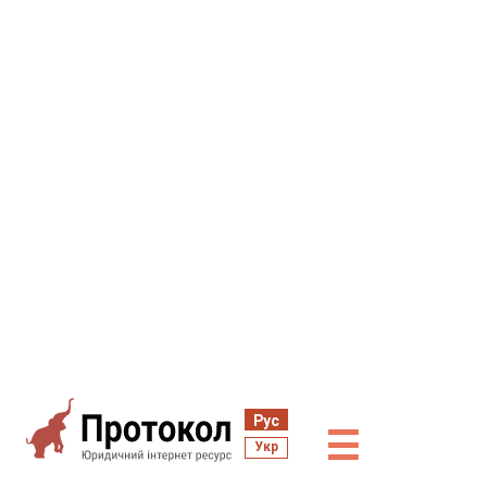
Рус
☰
Укр