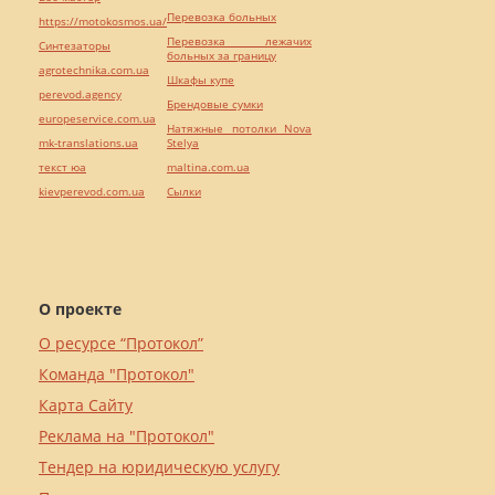
Перевозка больных
https://motokosmos.ua/
Перевозка лежачих
Синтезаторы
больных за границу
agrotechnika.com.ua
Шкафы купе
perevod.agency
Брендовые сумки
europeservice.com.ua
Натяжные потолки Nova
mk-translations.ua
Stelya
текст юа
maltina.com.ua
kievperevod.com.ua
Cылки
О проекте
О ресурсе “Протокол”
Команда "Протокол"
Карта Сайту
Реклама на "Протокол"
Тендер на юридическую услугу