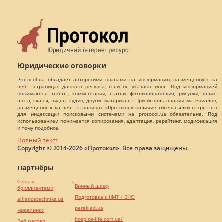
Юридические оговорки
Protocol.ua обладает авторскими правами на информацию, размещенную на
веб - страницах данного ресурса, если не указано иное. Под информацией
понимаются тексты, комментарии, статьи, фотоизображения, рисунки, ящик-
шота, сканы, видео, аудио, другие материалы. При использовании материалов,
размещенных на веб - страницах «Протокол» наличие гиперссылки открытого
для индексации поисковыми системами на protocol.ua обязательна. Под
использованием понимается копирования, адаптация, рерайтинг, модификация
и тому подобное.
Полный текст
Copyright © 2014-2026 «Протокол». Все права защищены.
Партнёры
Серьги с
Винный шкаф
бриллиантами
Подготовка к НМТ / ВНО
alliancetechnika.ua
pereklad.ua
миралинкс
hospice-life.com.ua/
Веб мастер