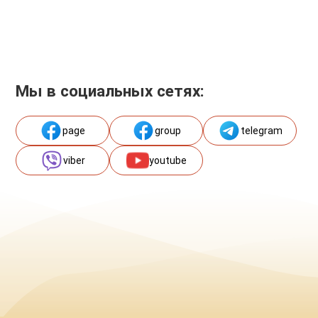
Мы в социальных сетях:
page
group
telegram
viber
youtube