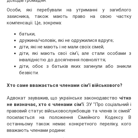
доходів громадян.
Особи, які перебували на утриманні у загиблого
захисника, також мають право на свою частку
компенсації. Це, зокрема:
батьки,
дружина/чоловік, які не одружилися вдруге;
діти, які не мають і не мали своїх сімей;
діти, які мають свої сім’ї, але стали особами з
інвалідністю до досягнення повноліття;
діти, обоє з батьків яких загинули або зникли
безвісти.
Хто саме вважається членами сім'ї військового?
Адвокат зауважив, що українське законодавство
чітко
не визначає, хто є членами сім'ї
. ЗУ "Про соціальний і
правовий статус військовослужбовців та членів їх сімей"
посилається на положення Сімейного Кодексу. В
останньому також немає конкретного переліку, кого
вважають членами родини: