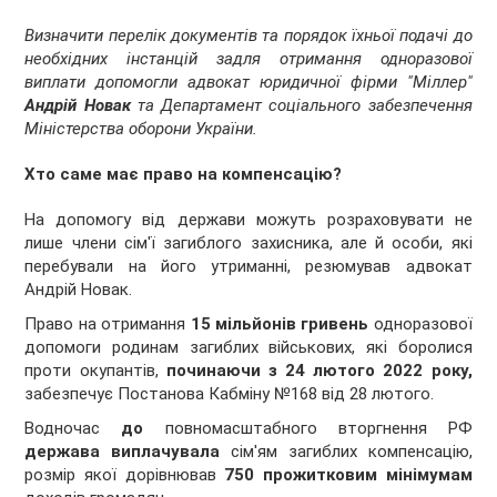
Визначити перелік документів та порядок їхньої подачі до
необхідних інстанцій задля отримання одноразової
виплати допомогли адвокат юридичної фірми "Міллер"
Андрій Новак
та Департамент соціального забезпечення
Міністерства оборони України.
Хто саме має право на компенсацію?
На допомогу від держави можуть розраховувати не
лише члени сім'ї загиблого захисника, але й особи, які
перебували на його утриманні, резюмував адвокат
Андрій Новак.
Право на отримання
15 мільйонів гривень
одноразової
допомоги родинам загиблих військових, які боролися
проти окупантів,
починаючи з 24 лютого 2022 року,
забезпечує Постанова Кабміну №168 від 28 лютого.
Водночас
до
повномасштабного вторгнення РФ
держава виплачувала
сім'ям загиблих компенсацію,
розмір якої дорівнював
750 прожитковим мінімумам