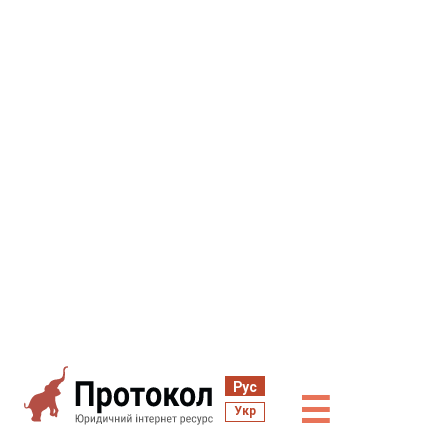
Рус
☰
Укр