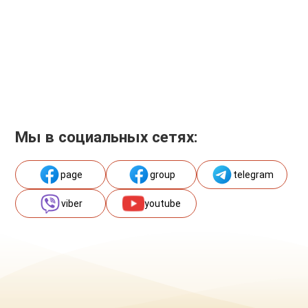
Мы в социальных сетях:
page
group
telegram
viber
youtube