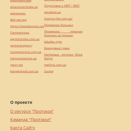
бриллиантами
Подготовка к НМТ / ВНО
alliancetechnika.ua
pereklad.ua
миралинкс
hospice-life.com.ua/
Веб мастер
Перевозка больных
https://motokosmos.ua/
Перевозка лежачих
Синтезаторы
больных за границу
agrotechnika.com.ua
Шкафы купе
perevod.agency
Брендовые сумки
europeservice.com.ua
Натяжные потолки Nova
mk-translations.ua
Stelya
текст юа
maltina.com.ua
kievperevod.com.ua
Cылки
О проекте
О ресурсе “Протокол”
Команда "Протокол"
Карта Сайту