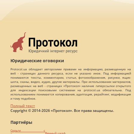
Юридические оговорки
Protocol.ua обладает авторскими правами на информацию, размещенную на
веб - страницах данного ресурса, если не указано иное. Под информацией
понимаются тексты, комментарии, статьи, фотоизображения, рисунки, ящик-
шота, сканы, видео, аудио, другие материалы. При использовании материалов,
размещенных на веб - страницах «Протокол» наличие гиперссылки открытого
для индексации поисковыми системами на protocol.ua обязательна. Под
использованием понимается копирования, адаптация, рерайтинг, модификация
и тому подобное.
Полный текст
Copyright © 2014-2026 «Протокол». Все права защищены.
Партнёры
Серьги с
Винный шкаф