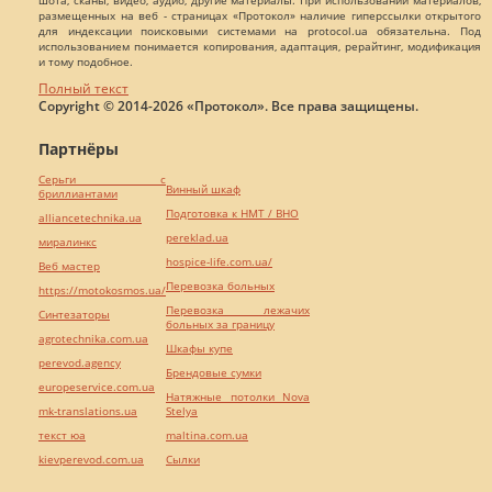
размещенных на веб - страницах «Протокол» наличие гиперссылки открытого
для индексации поисковыми системами на protocol.ua обязательна. Под
использованием понимается копирования, адаптация, рерайтинг, модификация
и тому подобное.
Полный текст
Copyright © 2014-2026 «Протокол». Все права защищены.
Партнёры
Серьги с
Винный шкаф
бриллиантами
Подготовка к НМТ / ВНО
alliancetechnika.ua
pereklad.ua
миралинкс
hospice-life.com.ua/
Веб мастер
Перевозка больных
https://motokosmos.ua/
Перевозка лежачих
Синтезаторы
больных за границу
agrotechnika.com.ua
Шкафы купе
perevod.agency
Брендовые сумки
europeservice.com.ua
Натяжные потолки Nova
mk-translations.ua
Stelya
текст юа
maltina.com.ua
kievperevod.com.ua
Cылки