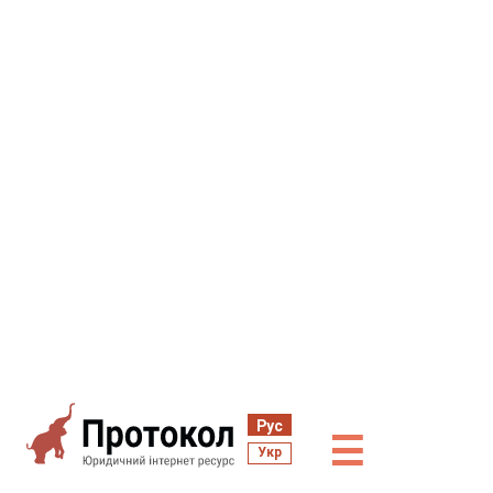
Рус
☰
Укр