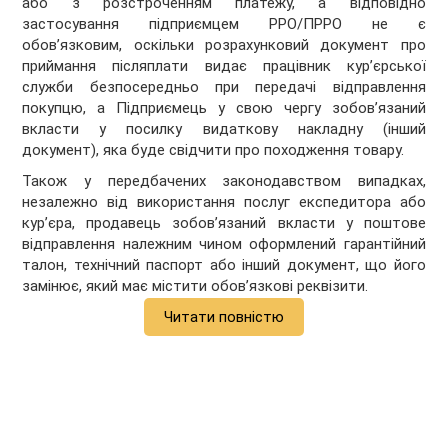
або з розстроченням платежу, а відповідно
застосування підприємцем РРО/ПРРО не є
обов’язковим, оскільки розрахунковий документ про
приймання післяплати видає працівник кур’єрської
служби безпосередньо при передачі відправлення
покупцю, а Підприємець у свою чергу зобов’язаний
вкласти у посилку видаткову накладну (інший
документ), яка буде свідчити про походження товару.
Також у передбачених законодавством випадках,
незалежно від використання послуг експедитора або
кур’єра, продавець зобов’язаний вкласти у поштове
відправлення належним чином оформлений гарантійний
талон, технічний паспорт або інший документ, що його
замінює, який має містити обов’язкові реквізити.
Читати повністю