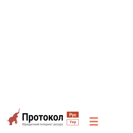
Рус
☰
Укр