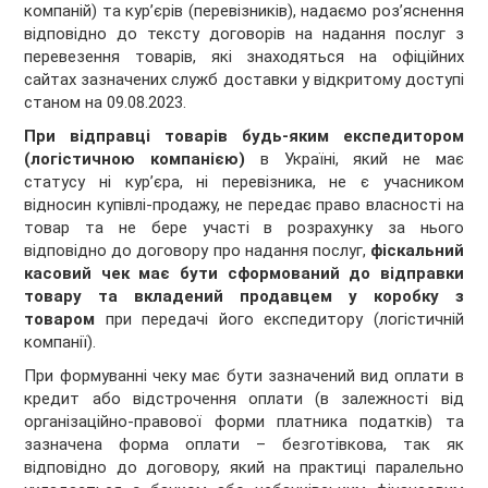
компаній) та кур’єрів (перевізників), надаємо роз’яснення
відповідно до тексту договорів на надання послуг з
перевезення товарів, які знаходяться на офіційних
сайтах зазначених служб доставки у відкритому доступі
станом на 09.08.2023.
При відправці товарів будь-яким
експедитором
(логістичною компанією)
в Україні, який не має
статусу ні кур’єра, ні перевізника, не є учасником
відносин купівлі-продажу, не передає право власності на
товар та не бере участі в розрахунку за нього
відповідно до договору про надання послуг,
фіскальний
касовий чек має бути сформований до відправки
товару та вкладений продавцем у коробку з
товаром
при передачі його експедитору (логістичній
компанії).
При формуванні чеку має бути зазначений вид оплати в
кредит або відстрочення оплати (в залежності від
організаційно-правової форми платника податків) та
зазначена форма оплати – безготівкова, так як
відповідно до договору, який на практиці паралельно