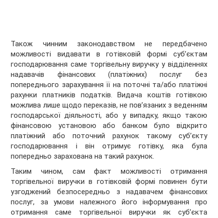
Також чинним законодавством не передбачено
можливості видавати в готівковій формі суб’єктам
господарювання саме торгівельну виручку у відділеннях
надавачів фінансових (платіжних) послуг без
попереднього зарахування її на поточні та/або платіжні
рахунки платників податків. Видача коштів готівкою
можлива лише щодо переказів, не пов’язаних з веденням
господарської діяльності, або у випадку, якщо такою
фінансовою установою або банком було відкрито
платіжний або поточний рахунок такому суб’єкту
господарювання і він отримує готівку, яка була
попередньо зарахована на такий рахунок.
Таким чином, сам факт можливості отримання
торгівельної виручки в готівковій формі повинен бути
узгоджений безпосередньо з надавачем фінансових
послуг, за умови належного його інформування про
отримання саме торгівельної виручки як суб’єкта