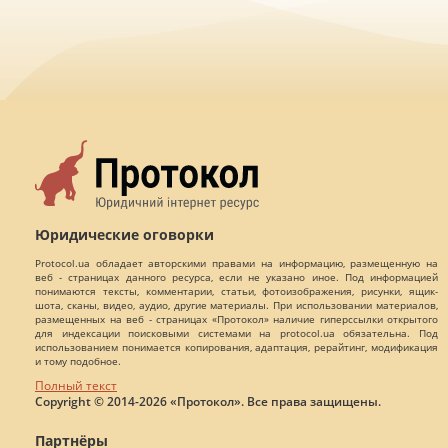
Юридические оговорки
Protocol.ua обладает авторскими правами на информацию, размещенную на
веб - страницах данного ресурса, если не указано иное. Под информацией
понимаются тексты, комментарии, статьи, фотоизображения, рисунки, ящик-
шота, сканы, видео, аудио, другие материалы. При использовании материалов,
размещенных на веб - страницах «Протокол» наличие гиперссылки открытого
для индексации поисковыми системами на protocol.ua обязательна. Под
использованием понимается копирования, адаптация, рерайтинг, модификация
и тому подобное.
Полный текст
Copyright © 2014-2026 «Протокол». Все права защищены.
Партнёры