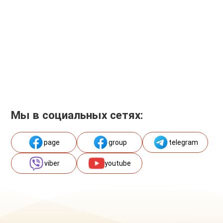
Мы в социальных сетях:
page
group
telegram
viber
youtube