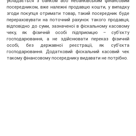
укладається з банком або небанківським фінансовим
посередником, вже належні продавцю кошти, у випадку
згоди покупця отримати товар, такий посередник буде
перераховувати на поточний рахунок такого продавця,
відповідно до суми, зазначеної в фіскальному касовому
чеку, як фізичній особі підприємцю – суб’єкту
господарювання, а не здійснювати переказ фізичній
особі, без державної реєстрації, як суб’єкта
господарювання. Додатковий фіскальний касовий чек
такому фінансовому посереднику видавати не потрібно.