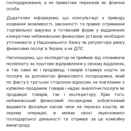
господарювання, а не приватних переказів як фізична
особа.
Додатково інформуємо, що консультації з приводу
існування можливості, законності та правил отримання
торгівельної виручки в готівковій формі у відділеннях
конкретних небанківських фінансових установ необхідно
уточнювати у Національного банку як регулятора ринку
фінансових послуг в Україні, а не ДПС.
Наголошуємо, що експедитор не приймає від споживача
післяплату за поштове відправлення у своєму відділенні,
а так само як і продавець товарів отримує кошти за
послуги за допомогою фінансового посередника, який
по факту є третьою стороною відносин, не пов’язаних з
купівлею-продажем товарів і надає аналогічні послуги як
продавцю товарів, так і експедитору. Крім того,
небанківський фінансовий посередник зобов’язаний
видавати фіскальні касові чеки на переказ коштів, як
окрему операцію, в межах своєї ліцензованої
господарської діяльності та отримує за це комісійну
винагороду.