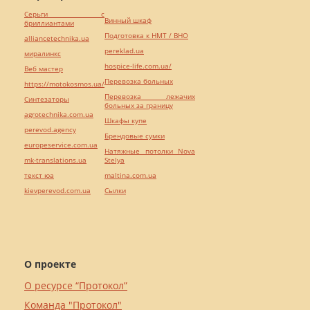
Серьги с
Винный шкаф
бриллиантами
Подготовка к НМТ / ВНО
alliancetechnika.ua
pereklad.ua
миралинкс
hospice-life.com.ua/
Веб мастер
Перевозка больных
https://motokosmos.ua/
Перевозка лежачих
Синтезаторы
больных за границу
agrotechnika.com.ua
Шкафы купе
perevod.agency
Брендовые сумки
europeservice.com.ua
Натяжные потолки Nova
mk-translations.ua
Stelya
текст юа
maltina.com.ua
kievperevod.com.ua
Cылки
О проекте
О ресурсе “Протокол”
Команда "Протокол"