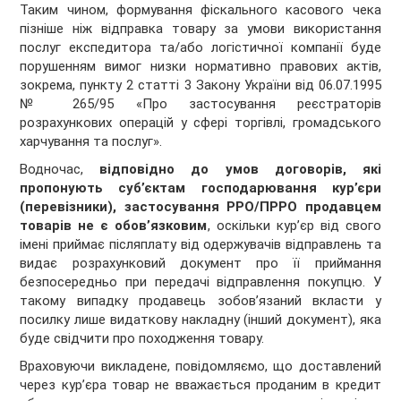
Таким чином, формування фіскального касового чека
пізніше ніж відправка товару за умови використання
послуг експедитора та/або логістичної компанії буде
порушенням вимог низки нормативно правових актів,
зокрема, пункту 2 статті 3 Закону України від 06.07.1995
№ 265/95 «Про застосування реєстраторів
розрахункових операцій у сфері торгівлі, громадського
харчування та послуг».
Водночас,
відповідно до умов договорів, які
пропонують суб’єктам господарювання кур’єри
(перевізники), застосування РРО/ПРРО продавцем
товарів не є обов’язковим
, оскільки кур’єр від свого
імені приймає післяплату від одержувачів відправлень та
видає розрахунковий документ про її приймання
безпосередньо при передачі відправлення покупцю. У
такому випадку продавець зобов’язаний вкласти у
посилку лише видаткову накладну (інший документ), яка
буде свідчити про походження товару.
Враховуючи викладене, повідомляємо, що доставлений
через кур’єра товар не вважається проданим в кредит