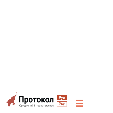
Рус
☰
Укр