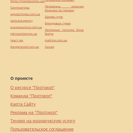
https://motokosmos.ua/
Перевозка лежачих
Синтезаторы
больных за границу
agrotechnika.com.ua
Шкафы купе
perevod.agency
Брендовые сумки
europeservice.com.ua
Натяжные потолки Nova
mk-translations.ua
Stelya
текст юа
maltina.com.ua
kievperevod.com.ua
Cылки
О проекте
О ресурсе “Протокол”
Команда "Протокол"
Карта Сайту
Реклама на "Протокол"
Тендер на юридическую услугу
Пользовательское соглашение