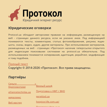
Юридические оговорки
Protocol.ua обладает авторскими правами на информацию, размещенную на
веб - страницах данного ресурса, если не указано иное. Под информацией
понимаются тексты, комментарии, статьи, фотоизображения, рисунки, ящик-
шота, сканы, видео, аудио, другие материалы. При использовании материалов,
размещенных на веб - страницах «Протокол» наличие гиперссылки открытого
для индексации поисковыми системами на protocol.ua обязательна. Под
использованием понимается копирования, адаптация, рерайтинг, модификация
и тому подобное.
Полный текст
Copyright © 2014-2026 «Протокол». Все права защищены.
Партнёры
Серьги с
Винный шкаф
бриллиантами
Подготовка к НМТ / ВНО
alliancetechnika.ua
pereklad.ua
миралинкс
hospice-life.com.ua/
Веб мастер
Перевозка больных