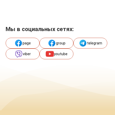
Мы в социальных сетях:
page
group
telegram
viber
youtube