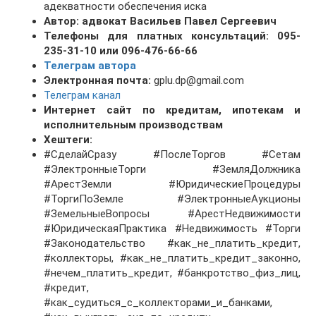
адекватности обеспечения иска
Автор: адвокат Васильев Павел Сергеевич
Телефоны для платных консультаций: 095-
235-31-10 или 096-476-66-66
Телеграм автора
Электронная почта:
gplu.dp@gmail.com
Телеграм канал
Интернет сайт по кредитам, ипотекам и
исполнительным производствам
Хештеги:
#СделайСразу #ПослеТоргов #Сетам
#ЭлектронныеТорги #ЗемляДолжника
#АрестЗемли #ЮридическиеПроцедуры
#ТоргиПоЗемле #ЭлектронныеАукционы
#ЗемельныеВопросы #АрестНедвижимости
#ЮридическаяПрактика #Недвижимость #Торги
#Законодательство #как_не_платить_кредит,
#коллекторы, #как_не_платить_кредит_законно,
#нечем_платить_кредит, #банкротство_физ_лиц,
#кредит,
#как_судиться_с_коллекторами_и_банками,