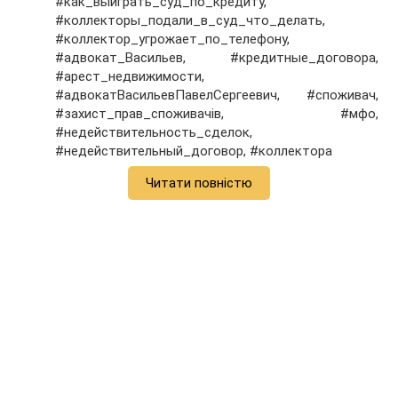
#как_выиграть_суд_по_кредиту,
#коллекторы_подали_в_суд_что_делать,
#коллектор_угрожает_по_телефону,
#адвокат_Васильев, #кредитные_договора,
#арест_недвижимости,
#адвокатВасильевПавелСергеевич, #споживач,
#захист_прав_споживачів, #мфо,
#недействительность_сделок,
#недействительный_договор, #коллектора
Читати повністю