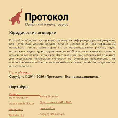
Юридические оговорки
Protocol.ua обладает авторскими правами на информацию, размещенную на
веб - страницах данного ресурса, если не указано иное. Под информацией
понимаются тексты, комментарии, статьи, фотоизображения, рисунки, ящик-
шота, сканы, видео, аудио, другие материалы. При использовании материалов,
размещенных на веб - страницах «Протокол» наличие гиперссылки открытого
для индексации поисковыми системами на protocol.ua обязательна. Под
использованием понимается копирования, адаптация, рерайтинг, модификация
и тому подобное.
Полный текст
Copyright © 2014-2026 «Протокол». Все права защищены.
Партнёры
Серьги с
Винный шкаф
бриллиантами
Подготовка к НМТ / ВНО
alliancetechnika.ua
pereklad.ua
миралинкс
hospice-life.com.ua/
Веб мастер