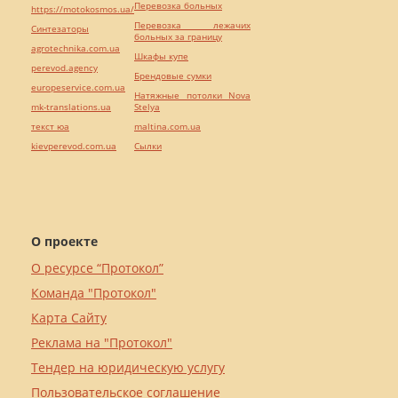
Перевозка больных
https://motokosmos.ua/
Перевозка лежачих
Синтезаторы
больных за границу
agrotechnika.com.ua
Шкафы купе
perevod.agency
Брендовые сумки
europeservice.com.ua
Натяжные потолки Nova
mk-translations.ua
Stelya
текст юа
maltina.com.ua
kievperevod.com.ua
Cылки
О проекте
О ресурсе “Протокол”
Команда "Протокол"
Карта Сайту
Реклама на "Протокол"
Тендер на юридическую услугу
Пользовательское соглашение