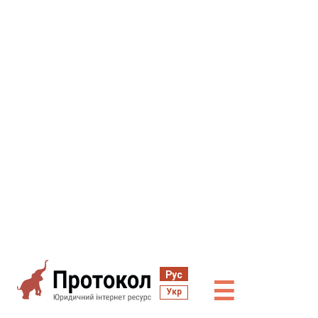
Рус
☰
Укр