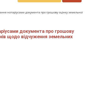
вання нотаріусами документа про грошову оцінку земельної
таріусами документа про грошову
инів щодо відчуження земельних