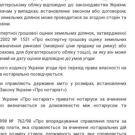
алтерському обліку відповідно до законодавства України;
вачам у випадках, встановлених законом або договором;
ка земельних ділянок може проводитися за згодою сторін та
аїни.
пертної грошової оцінки земельних ділянок, затвердженої
10.2002 № 1531 «Про експертну грошову оцінку земельних
изначення ринкової
(
імовірної ціни продажу на ринку
) або
трахова, для бухгалтерського обліку тощо),
за яку він може
ний на дату оцінки відповідно до умов угоди
.
ого кодексу України угоди про перехід права власності на
а нотаріально посвідчуються.
уси справляють державне мито у розмірах, встановлених
акону України «Про нотаріат»).
 України «Про нотаріат» приватні нотаріуси за вчинення
кої визначається за домовленістю між нотаріусом та
.1998 № 762/98 «Про впорядкування справляння плати за
ір плати, яка справляється за вчинення нотаріальних дій
від розміру ставок державного мита, яке справляється