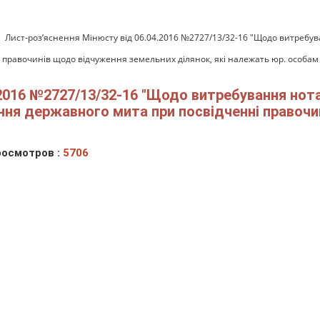
Лист-роз’яснення Мінюсту від 06.04.2016 №2727/13/32-16 "Щодо витребу
 правочинів щодо відчуження земельних ділянок, які належать юр. особам
.2016 №2727/13/32-16 "Щодо витребування но
яння державного мита при посвідченні правоч
осмотров :
5706