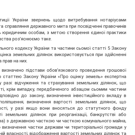
тиції України звернень щодо витребування нотаріусами
та справляння державного мита при посвідченні правочинів
ть юридичним особам, з метою створення єдиної практики
вства роз’яснюємо таке.
льного кодексу України та частини сьомої статті 5 Закону
цінка земельних ділянок використовується при здійсненні
 прав на них.
 визначено підстави обов’язкового проведення грошової
ою статтею Закону України «Про оцінку земель» експертна
 разі: відчуження та страхування земельних ділянок, що
ті, крім випадку, передбаченого абзацом сьомим частини
ідповідно до закону; визначення інвестиційного вкладу в
 поліпшення; визначення вартості земельних ділянок, що
ості, у разі якщо вони вносяться до статутного фонду
і земельних ділянок при реорганізації, банкрутстві або
тва) з державною часткою чи часткою комунального майна,
о визначення частки держави чи територіальної громади у
ній власності; відображення вартості земельних ділянок та