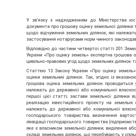
У зв’язку з надходженням до Міністерства юс
документа про грошову оцінку земельної ділянки 
щодо відчуження земельних ділянок, які належа
застосування нотаріусами норм чинного законода
Відповідно до частини четвертої статті 201 Земе
України «Про оцінку земель» експертна грошова о
цивільно-правових угод щодо земельних ділянок та
Статтею 13 Закону України «Про оцінку земель»
оцінки земельних ділянок. Так, згідно із вказан
грошова оцінка земельних ділянок проводиться у
належать до державної або комунальної власнос
першої цієї статті; застави земельної ділянки в
реалізацію інвестиційного проекту на земельні
належать до державної або комунальної власн
господарського товариства; визначення вартост
ліквідації господарського товариства (підприємс
яке є власником земельної ділянки; виділення аб
складі земельних ділянок, що перебувають у спіль