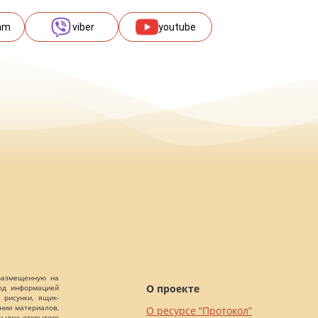
am
viber
youtube
 размещенную на
О проекте
Под информацией
 рисунки, ящик-
ании материалов,
О ресурсе “Протокол”
сылки открытого