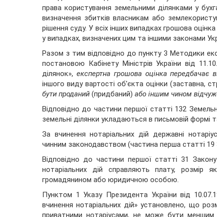
права користування земельними ділянками у бухг
визначення збитків власникам або землекористу
рішення суду. У всіх інших випадках грошова оцін
у випадках, визначених цим та іншими законами Укр
Разом з тим відповідно до пункту 3 Методики екс
постановою Кабінету Міністрів України від 11.
ділянок»,
експертна грошова оцінка передбачає в
іншого виду вартості об'єкта оцінки (заставна, с
бути проданий
(придбаний)
або іншим чином відчуже
Відповідно до частини першої статті 132 Земельн
земельні ділянки укладаються в письмовій формі т
За вчинення нотаріальних дій державні нотарі
чинним законодавством (частина перша статті 19 З
Відповідно до частини першої статті 31 Закону
нотаріальних дій справляють плату, розмір я
громадянином або юридичною особою.
Пунктом 1 Указу Президента України від 10.07
вчинення нотаріальних дій» установлено, що розм
приватними нотаріусами, не може бути меншим 