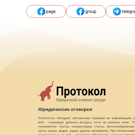
page
group
telegr
Юридические оговорки
Protocol.ua обладает авторскими правами на информацию,
веб - страницах данного ресурса, если не указано иное. 
понимаются тексты, комментарии, статьи, фотоизображения,
шота, сканы, видео, аудио, другие материалы. При использов
размещенных на веб - страницах «Протокол» наличие гиперс