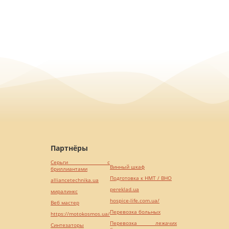
Партнёры
Серьги с
Винный шкаф
бриллиантами
Подготовка к НМТ / ВНО
alliancetechnika.ua
pereklad.ua
миралинкс
hospice-life.com.ua/
Веб мастер
Перевозка больных
https://motokosmos.ua/
Перевозка лежачих
Синтезаторы