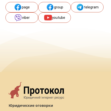
page
group
telegram
viber
youtube
Юридические оговорки