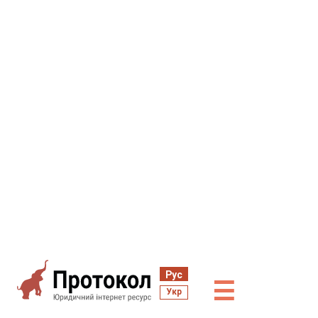
Рус
☰
Укр