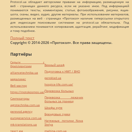
Protocol.ua обладает авторскими правами на информацию, размещенную на
веб - страницах данного ресурса, если не указано иное. Под информацией
понимаются тексты, комментарии, статьи, фотоизображения, рисунки, ящик-
шота, сканы, видео, аудио, другие материалы. При использовании материалов,
размещенных на веб - страницах «Протокол» наличие гиперссылки открытого
для индексации поисковыми системами на protocol.ua обязательна. Под
использованием понимается копирования, адаптация, рерайтинг, модификация
и тому подобное.
Полный текст
Copyright © 2014-2026 «Протокол». Все права защищены.
Партнёры
Серьги с
Винный шкаф
бриллиантами
Подготовка к НМТ / ВНО
alliancetechnika.ua
pereklad.ua
миралинкс
hospice-life.com.ua/
Веб мастер
Перевозка больных
https://motokosmos.ua/
Перевозка лежачих
Синтезаторы
больных за границу
agrotechnika.com.ua
Шкафы купе
perevod.agency
Брендовые сумки
europeservice.com.ua
Натяжные потолки Nova
mk-translations.ua
Stelya
текст юа
maltina.com.ua