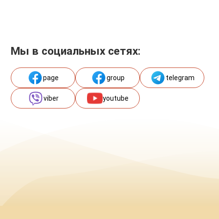
Мы в социальных сетях:
page
group
telegram
viber
youtube