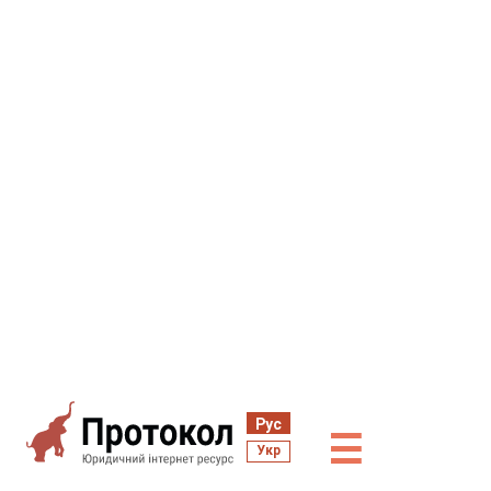
Рус
☰
Укр