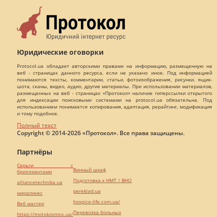
Юридические оговорки
Protocol.ua обладает авторскими правами на информацию, размещенную на
веб - страницах данного ресурса, если не указано иное. Под информацией
понимаются тексты, комментарии, статьи, фотоизображения, рисунки, ящик-
шота, сканы, видео, аудио, другие материалы. При использовании материалов,
размещенных на веб - страницах «Протокол» наличие гиперссылки открытого
для индексации поисковыми системами на protocol.ua обязательна. Под
использованием понимается копирования, адаптация, рерайтинг, модификация
и тому подобное.
Полный текст
Copyright © 2014-2026 «Протокол». Все права защищены.
Партнёры
Серьги с
Винный шкаф
бриллиантами
Подготовка к НМТ / ВНО
alliancetechnika.ua
pereklad.ua
миралинкс
hospice-life.com.ua/
Веб мастер
Перевозка больных
https://motokosmos.ua/