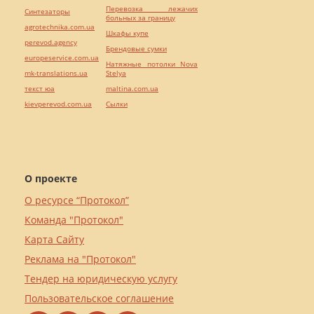
Перевозка лежачих
Синтезаторы
больных за границу
agrotechnika.com.ua
Шкафы купе
perevod.agency
Брендовые сумки
europeservice.com.ua
Натяжные потолки Nova
mk-translations.ua
Stelya
текст юа
maltina.com.ua
kievperevod.com.ua
Cылки
О проекте
О ресурсе “Протокол”
Команда "Протокол"
Карта Сайту
Реклама на "Протокол"
Тендер на юридическую услугу
Пользовательское соглашение