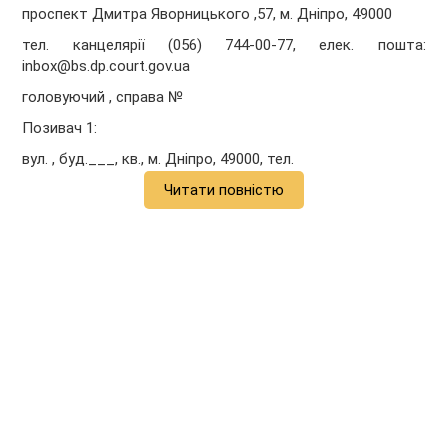
проспект Дмитра Яворницького ,57, м. Дніпро, 49000
тел. канцелярії (056) 744-00-77, елек. пошта:
inbox@bs.dp.court.gov.ua
головуючий , справа №
Позивач 1:
вул. , буд.___, кв., м. Дніпро, 49000, тел.
Читати повністю