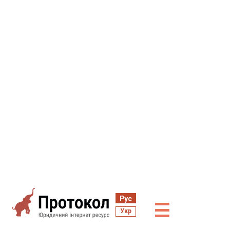
Рус
☰
Укр