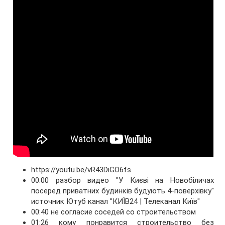
https://youtu.be/vR43DiGO6fs
00:00 разбор видео "У Києві на Новобіличах
посеред приватних будинків будують 4-поверхівку"
источник Ютуб канал "КИЇВ24 | Телеканал Київ"
00:40 не согласие соседей со строительством
01:26 кому понравится строительство без