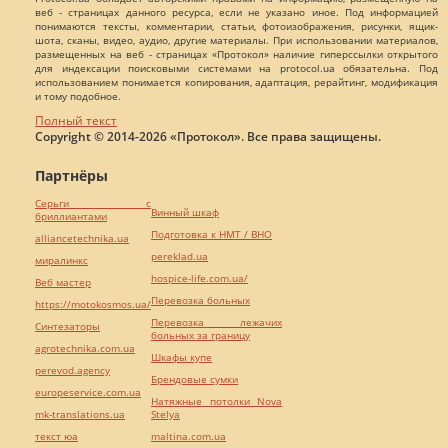
веб - страницах данного ресурса, если не указано иное. Под информацией
понимаются тексты, комментарии, статьи, фотоизображения, рисунки, ящик-
шота, сканы, видео, аудио, другие материалы. При использовании материалов,
размещенных на веб - страницах «Протокол» наличие гиперссылки открытого
для индексации поисковыми системами на protocol.ua обязательна. Под
использованием понимается копирования, адаптация, рерайтинг, модификация
и тому подобное.
Полный текст
Copyright © 2014-2026 «Протокол». Все права защищены.
Партнёры
Серьги с
Винный шкаф
бриллиантами
Подготовка к НМТ / ВНО
alliancetechnika.ua
pereklad.ua
миралинкс
hospice-life.com.ua/
Веб мастер
Перевозка больных
https://motokosmos.ua/
Перевозка лежачих
Синтезаторы
больных за границу
agrotechnika.com.ua
Шкафы купе
perevod.agency
Брендовые сумки
europeservice.com.ua
Натяжные потолки Nova
mk-translations.ua
Stelya
текст юа
maltina.com.ua