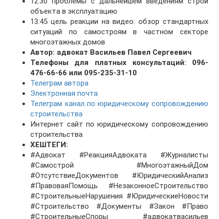
12:30 проблемы с дальнейшем введениям строй
объекта в эксплуатацию
13:45 цель реакции на видео: обзор стандартных
ситуаций по самостроям в частном секторе
многоэтажных домов
Автор: адвокат Васильев Павел Сергеевич
Телефоны для платных консультаций: 096-
476-66-66 или 095-235-31-10
Телеграм автора
Электронная почта
Телеграм канал по юридическому сопровождению
строительства
Интернет сайт по юридическому сопровождению
строительства
ХЕШТЕГИ:
#Адвокат #РеакцияАдвоката #Журналисты
#Самострой #МногоэтажныйДом
#ОтсутствиеДокументов #ЮридическийАнализ
#ПравоваяПомощь #НезаконноеСтроительство
#СтроительныеНарушения #ЮридическиеНовости
#Строительство #Документы #Закон #Право
#СтроительныеСпоры #адвокатвасильев