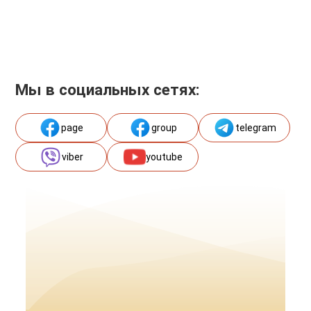
Мы в социальных сетях:
page
group
telegram
viber
youtube