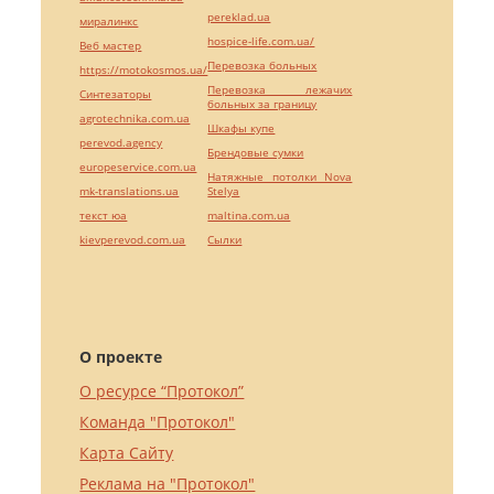
pereklad.ua
миралинкс
hospice-life.com.ua/
Веб мастер
Перевозка больных
https://motokosmos.ua/
Перевозка лежачих
Синтезаторы
больных за границу
agrotechnika.com.ua
Шкафы купе
perevod.agency
Брендовые сумки
europeservice.com.ua
Натяжные потолки Nova
mk-translations.ua
Stelya
текст юа
maltina.com.ua
kievperevod.com.ua
Cылки
О проекте
О ресурсе “Протокол”
Команда "Протокол"
Карта Сайту
Реклама на "Протокол"