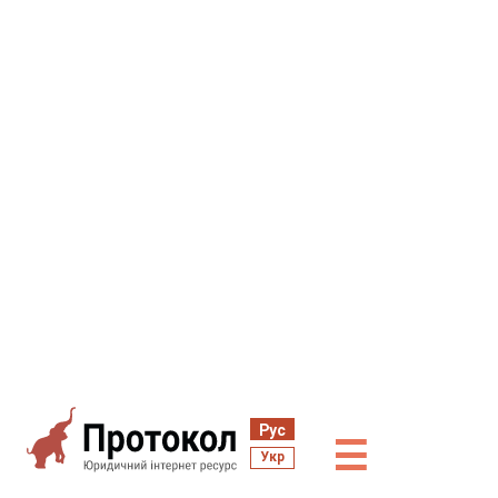
Рус
☰
Укр