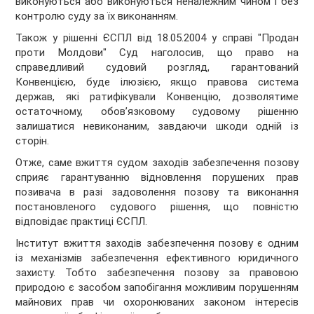
виконуються або виконуються неналежним чином і без
контролю суду за їх виконанням.
Також у рішенні ЄСПЛ від 18.05.2004 у справі "Продан
проти Молдови" Суд наголосив, що право на
справедливий судовий розгляд, гарантований
Конвенцією, буде ілюзією, якщо правова система
держав, які ратифікували Конвенцію, дозволятиме
остаточному, обов’язковому судовому рішенню
залишатися невиконаним, завдаючи шкоди одній із
сторін.
Отже, саме вжиття судом заходів забезпечення позову
сприяє гарантуванню відновлення порушених прав
позивача в разі задоволення позову та виконання
постановленого судового рішення, що повністю
відповідає практиці ЄСПЛ.
Інститут вжиття заходів забезпечення позову є одним
із механізмів забезпечення ефективного юридичного
захисту. Тобто забезпечення позову за правовою
природою є засобом запобігання можливим порушенням
майнових прав чи охоронюваних законом інтересів