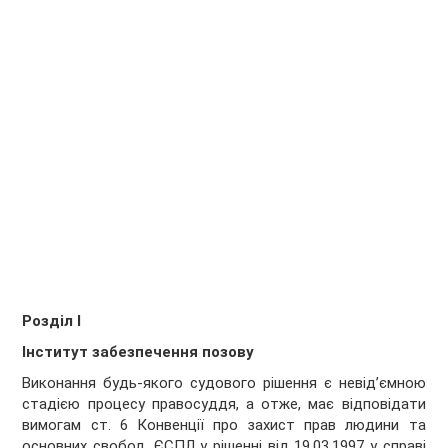
Розділ І
Інститут забезпечення позову
Виконання будь-якого судового рішення є невід’ємною
стадією процесу правосуддя, а отже, має відповідати
вимогам ст. 6 Конвенції про захист прав людини та
основних свобод. ЄСПЛ у рішенні від 19.03.1997 у справі