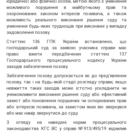
юридичної або фізичної особи, метою якого є уникнення
можливого порушення в майбутньому прав та
охоронюваних законом інтересів позивача, а також
можливість реального виконання рішення суду та
уникнення будь-яких труднощів при виконанні у випадку
задоволення позову.
Статтею 136 ГПК України встановлено, що
господарський суд за заявою учасника справи має
право вжити передбачених статтею 137
Господарського процесуального кодексу України
заходів забезпечення позову.
Забезпечення позову допускається як до пред'явлення
позову, так і на будь-якій стадії розгляду справи, якщо
невжиття таких заходів може істотно ускладнити чи
унеможливити виконання рішення суду або ефективний
захист або поновлення порушених чи оспорюваних прав
або інтересів позивача, за захистом яких він звернувся
або має намір звернутися до суду.
З огляду на наведені норми процесуального
законодавства КГС ВС у справі №913/495/19 відхилив