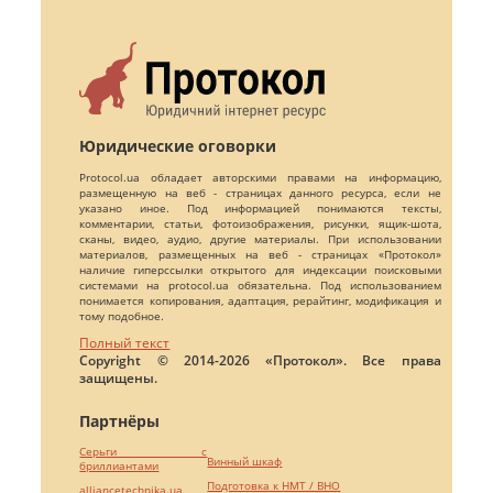
Юридические оговорки
Protocol.ua обладает авторскими правами на информацию,
размещенную на веб - страницах данного ресурса, если не
указано иное. Под информацией понимаются тексты,
комментарии, статьи, фотоизображения, рисунки, ящик-шота,
сканы, видео, аудио, другие материалы. При использовании
материалов, размещенных на веб - страницах «Протокол»
наличие гиперссылки открытого для индексации поисковыми
системами на protocol.ua обязательна. Под использованием
понимается копирования, адаптация, рерайтинг, модификация и
тому подобное.
Полный текст
Copyright © 2014-2026 «Протокол». Все права
защищены.
Партнёры
Серьги с
Винный шкаф
бриллиантами
Подготовка к НМТ / ВНО
alliancetechnika.ua