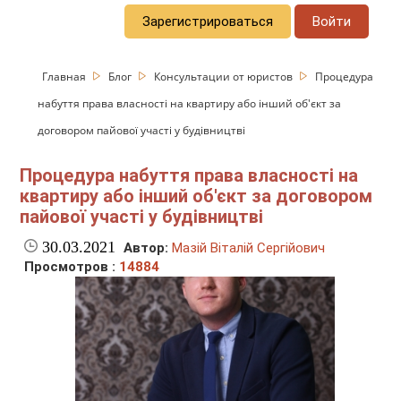
Зарегистрироваться
Войти
Главная
Блог
Консультации от юристов
Процедура
набуття права власності на квартиру або інший об'єкт за
договором пайової участі у будівництві
Процедура набуття права власності на
квартиру або інший об'єкт за договором
пайової участі у будівництві
30.03.2021
Автор:
Мазій Віталій Сергійович
Просмотров :
14884