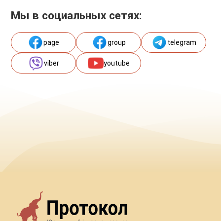
Мы в социальных сетях:
page
group
telegram
viber
youtube