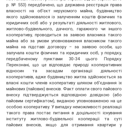
р. № 553) передбачено, що державна реєстрація права
власності на об’єкт нерухомого майна, будівництво
якого здійснювалося із залученням коштів фізичних та
юридичних осіб або у результаті діяльності житлового,
житлово-будівельного, дачного, гаражного чи іншого
кооперативу, проводиться за заявою власника такого
майна або за умови уповноваження власником такого
майна на підставі договору
–
за заявою особи, що
залучала кошти фізичних та юридичних осіб, у порядку,
передбаченому пунктами 30-34 цього Порядку.
Переконані, що це відповідає природі кооперативних
відносин та засадам організації діяльності
кооперативів, адже будівництво житла здійснюється за
власні кошти членів кооперативу шляхом об’єднання їх
майнових (пайових) внесків. Факт оплати свого пайового
внеску підтверджується відповідною довідкою (або
пайовим сертифікатом), виданою уповноваженою на це
особою кооперативу. У випадку неможливості реалізації
такого права постає питання в доцільності існування
інституту житлово-будівельної кооперації та суті
пайових внесків, якщо для отримання квартири у