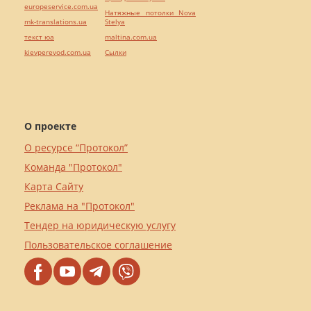
europeservice.com.ua
Натяжные потолки Nova
mk-translations.ua
Stelya
текст юа
maltina.com.ua
kievperevod.com.ua
Cылки
О проекте
О ресурсе “Протокол”
Команда "Протокол"
Карта Сайту
Реклама на "Протокол"
Тендер на юридическую услугу
Пользовательское соглашение