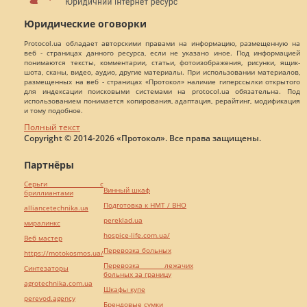
Юридические оговорки
Protocol.ua обладает авторскими правами на информацию, размещенную на
веб - страницах данного ресурса, если не указано иное. Под информацией
понимаются тексты, комментарии, статьи, фотоизображения, рисунки, ящик-
шота, сканы, видео, аудио, другие материалы. При использовании материалов,
размещенных на веб - страницах «Протокол» наличие гиперссылки открытого
для индексации поисковыми системами на protocol.ua обязательна. Под
использованием понимается копирования, адаптация, рерайтинг, модификация
и тому подобное.
Полный текст
Copyright © 2014-2026 «Протокол». Все права защищены.
Партнёры
Серьги с
Винный шкаф
бриллиантами
Подготовка к НМТ / ВНО
alliancetechnika.ua
pereklad.ua
миралинкс
hospice-life.com.ua/
Веб мастер
Перевозка больных
https://motokosmos.ua/
Перевозка лежачих
Синтезаторы
больных за границу
agrotechnika.com.ua
Шкафы купе
perevod.agency
Брендовые сумки