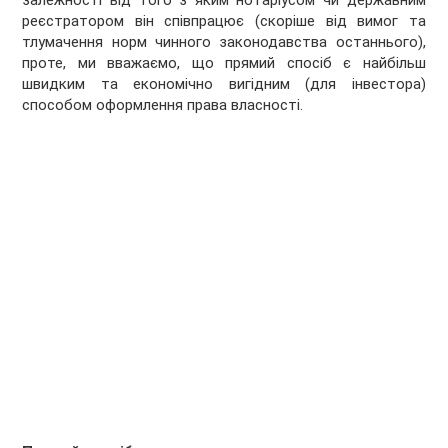
залежності від того з яким нотаріусом чи державним
реєстратором він співпрацює (скоріше від вимог та
тлумачення норм чинного законодавства останнього),
проте, ми вважаємо, що прямий спосіб є найбільш
швидким та економічно вигідним (для інвестора)
способом оформлення права власності.