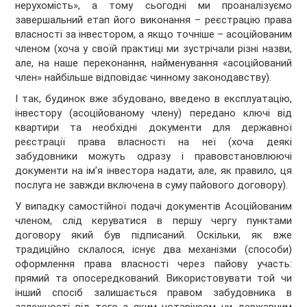
нерухомість», а тому сьогодні ми проаналізуємо
завершальний етап його виконання – реєстрацію права
власності за інвестором, а якщо точніше – асоційованим
членом (хоча у своїй практиці ми зустрічали різні назви,
але, на наше переконання, найменування «асоційований
член» найбільше відповідає чинному законодавству).
І так, будинок вже збудовано, введено в експлуатацію,
інвестору (асоційованому члену) передано ключі від
квартири та необхідні документи для державної
реєстрації права власності на неї (хоча деякі
забудовники можуть одразу і правовстановлюючі
документи на ім’я інвестора надати, але, як правило, ця
послуга не завжди включена в суму пайового договору).
У випадку самостійної подачі документів Асоційованим
членом, слід керуватися в першу чергу пунктами
договору який був підписаний. Оскільки, як вже
традиційно склалося, існує два механізми (способи)
оформлення права власності через пайову участь:
прямий та опосередкований. Використовувати той чи
інший спосіб залишається правом забудовника в