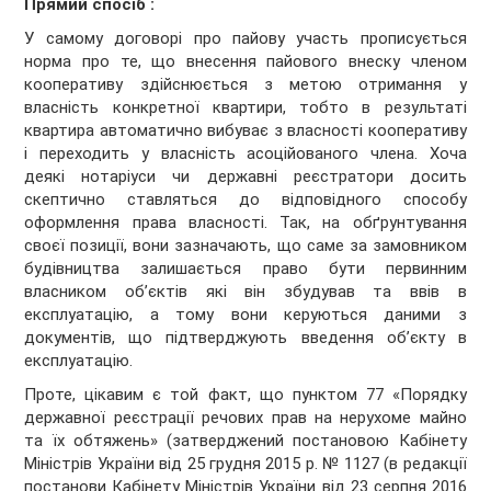
Прямий спосіб :
У самому договорі про пайову участь прописується
норма про те, що внесення пайового внеску членом
кооперативу здійснюється з метою отримання у
власність конкретної квартири, тобто в результаті
квартира автоматично вибуває з власності кооперативу
і переходить у власність асоційованого члена. Хоча
деякі нотаріуси чи державні реєстратори досить
скептично ставляться до відповідного способу
оформлення права власності. Так, на обґрунтування
своєї позиції, вони зазначають, що саме за замовником
будівництва залишається право бути первинним
власником об’єктів які він збудував та ввів в
експлуатацію, а тому вони керуються даними з
документів, що підтверджують введення об’єкту в
експлуатацію.
Проте, цікавим є той факт, що пунктом 77 «Порядку
державної реєстрації речових прав на нерухоме майно
та їх обтяжень» (затверджений постановою Кабінету
Міністрів України від 25 грудня 2015 р. № 1127 (в редакції
постанови Кабінету Міністрів України від 23 серпня 2016