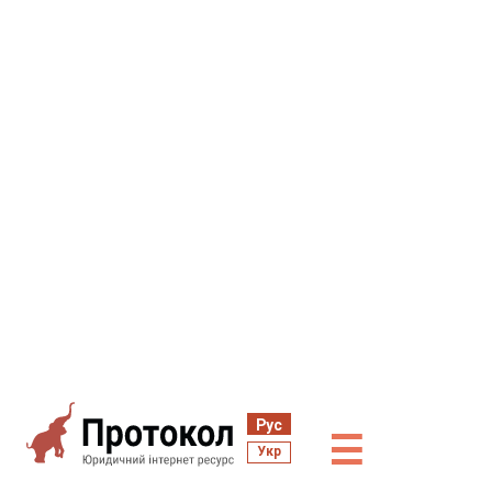
Рус
☰
Укр