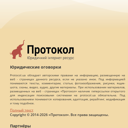
Юридические оговорки
Protocol.ua обладает авторскими правами на информацию, размещенную на
веб - страницах данного ресурса, если не указано иное. Под информацией
понимаются тексты, комментарии, статьи, фотоизображения, рисунки, ящик-
шота, сканы, видео, аудио, другие материалы. При использовании материалов,
размещенных на веб - страницах «Протокол» наличие гиперссылки открытого
для индексации поисковыми системами на protocol.ua обязательна. Под
использованием понимается копирования, адаптация, рерайтинг, модификация
и тому подобное.
Полный текст
Copyright © 2014-2026 «Протокол». Все права защищены.
Партнёры