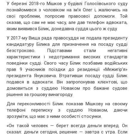
У березні 2018-го Мішков у будівлі Голосіївського суду
познайомився з чоловіком на ім’я Олег і, жаліючись на
свої проблеми, попросив правоової допомоги. Той
сказав, що сам не має часу, але дав телефон адвоката,
яким виявився Білик, донедавна суддя цього ж суду.
У 2017-му Вища рада правосуддя не подала президенту
кандидатуру Білика для призначення на посаду судді
безстроково. Підставами стали негативні
характеристики і недотримання високих стандартів
поведінки судді. Свого часу Білик позбавив водійських
прав 9 учасників поїздки до резиденції «Межигір’я»
президента Януковича. Втративши посаду судді Білик
подався в адвокати. Він запропонував клієнтові, що
домовиться з суддею Новаком про бажане судове
рішення за грошову винагороду.
Для переконливості Білик показав Мішкову на своєму
телефоні переписку з суддею Новаком, даючи
зрозуміти, що має з ними особисті стосунки.
«Он такой человек — берет всегда деньги вперед. Он
сказал: деньги сегодня, решение — завтра с утра. Если