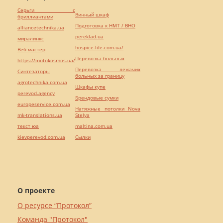
Серьги с
Винный шкаф
бриллиантами
Подготовка к НМТ / ВНО
alliancetechnika.ua
pereklad.ua
миралинкс
hospice-life.com.ua/
Веб мастер
Перевозка больных
https://motokosmos.ua/
Перевозка лежачих
Синтезаторы
больных за границу
agrotechnika.com.ua
Шкафы купе
perevod.agency
Брендовые сумки
europeservice.com.ua
Натяжные потолки Nova
mk-translations.ua
Stelya
текст юа
maltina.com.ua
kievperevod.com.ua
Cылки
О проекте
О ресурсе “Протокол”
Команда "Протокол"