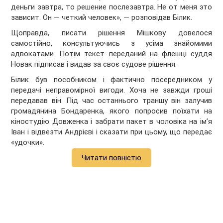
деньги завтра, то решение послезавтра. Не от меня это
зависит. Он — четкий человек», — розповідав Білик.
Щоправда, писати рішення Мішкову довелося
самостійно, консультуючись з усіма знайомими
адвокатами. Потім текст переданий на флешці суддя
Новак підписав і видав за своє судове рішення.
Білик був пособником і фактично посередником у
передачі неправомірної вигоди. Хоча не завжди гроші
передавав він. Під час останнього траншу він залучив
громадянина Бондаренка, якого попросив поїхати на
кіностудію Довженка і забрати пакет в чоловіка на ім’я
Іван і відвезти Андрієві і сказати при цьому, що передає
«удочки».
Читати повністю