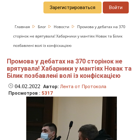
Зарегистрироваться
Войти
Главная
Блог
Новости
Промова у дебатах на 370
сторінок не врятувала! Хабарники у мантіях Новак та Білик
позбавлені волі із конфіскацією
Промова у дебатах на 370 сторінок не
врятувала! Хабарники у мантіях Новак та
Білик позбавлені волі із конфіскацією
04.02.2022
Автор:
Лента от Протокола
Просмотров :
5317