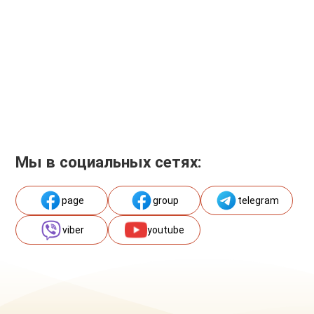
Мы в социальных сетях:
page
group
telegram
viber
youtube