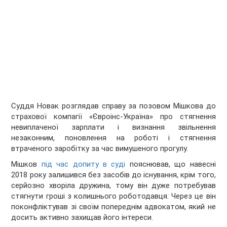
Суддя Новак розглядав справу за позовом Мішкова до
страхової компагії «Євроінс-Україна» про стягнення
невиплаченої зарплати і визнання звільнення
незаконним, поновлення на роботі і стягнення
втраченого заробітку за час вимушеного прогулу.
Мішков
під час допиту в суді
пояснював, що навесні
2018 року залишився без засобів до існування, крім того,
серйозно хворіла дружина, тому він дуже потребував
стягнути гроші з колишнього роботодавця. Через це він
поконфліктував зі своїм попереднім адвокатом, який не
досить активно захищав його інтереси.