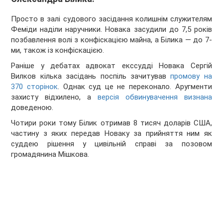
Просто в залі судового засідання колишнім служителям
Феміди наділи наручники. Новака засудили до 7,5 років
позбавлення волі з конфіскацією майна, а Білика — до 7-
ми, також із конфіскацією.
Раніше у дебатах адвокат екссудді Новака Сергій
Вилков кілька засідань поспіль зачитував
промову на
370 сторінок
. Однак суд це не переконало. Аругменти
захисту відхилено, а
версія обвинувачення визнана
доведеною.
Чотири роки тому Білик отримав 8 тисяч доларів США,
частину з яких передав Новаку за прийняття ним як
суддею рішення у цивільній справі за позовом
громадянина Мішкова.