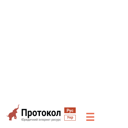
Рус
☰
Укр