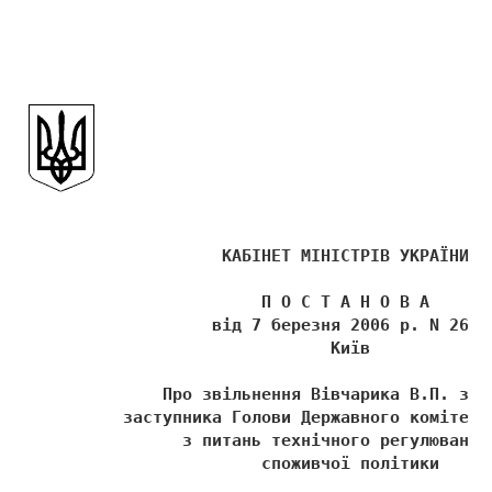
                    КАБІНЕТ МІНІСТРІВ УКРАЇНИ 
                        П О С Т А Н О В А 
                   від 7 березня 2006 р. N 263 
                               Київ 
              Про звільнення Вівчарика В.П. з п
          заступника Голови Державного комітету
                з питань технічного регулювання
                        споживчої політики 