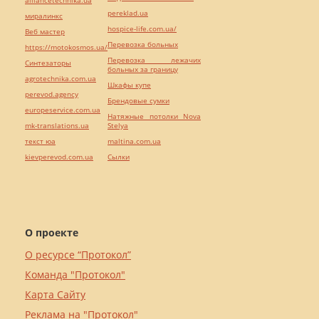
pereklad.ua
миралинкс
hospice-life.com.ua/
Веб мастер
Перевозка больных
https://motokosmos.ua/
Перевозка лежачих
Синтезаторы
больных за границу
agrotechnika.com.ua
Шкафы купе
perevod.agency
Брендовые сумки
europeservice.com.ua
Натяжные потолки Nova
mk-translations.ua
Stelya
текст юа
maltina.com.ua
kievperevod.com.ua
Cылки
О проекте
О ресурсе “Протокол”
Команда "Протокол"
Карта Сайту
Реклама на "Протокол"