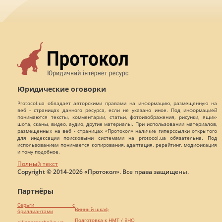
Юридические оговорки
Protocol.ua обладает авторскими правами на информацию, размещенную на
веб - страницах данного ресурса, если не указано иное. Под информацией
понимаются тексты, комментарии, статьи, фотоизображения, рисунки, ящик-
шота, сканы, видео, аудио, другие материалы. При использовании материалов,
размещенных на веб - страницах «Протокол» наличие гиперссылки открытого
для индексации поисковыми системами на protocol.ua обязательна. Под
использованием понимается копирования, адаптация, рерайтинг, модификация
и тому подобное.
Полный текст
Copyright © 2014-2026 «Протокол». Все права защищены.
Партнёры
Серьги с
Винный шкаф
бриллиантами
Подготовка к НМТ / ВНО
alliancetechnika.ua