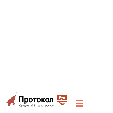
Рус
☰
Укр