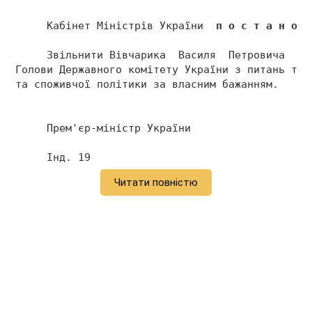
     Кабінет Міністрів України  
п о с т а н о в
     Звільнити Вівчарика  Василя  Петровича  з 
Голови Державного комітету України з питань тех
та споживчої політики за власним бажанням. 
     Прем'єр-міністр України                   
     Інд. 19 
Читати повністю