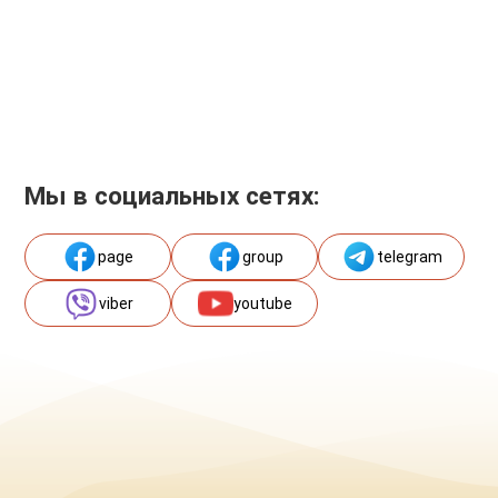
Мы в социальных сетях:
page
group
telegram
viber
youtube