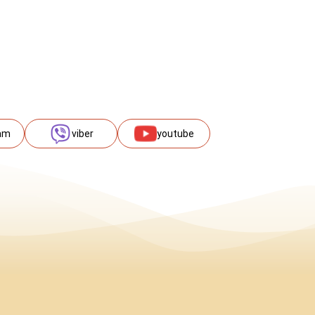
am
viber
youtube