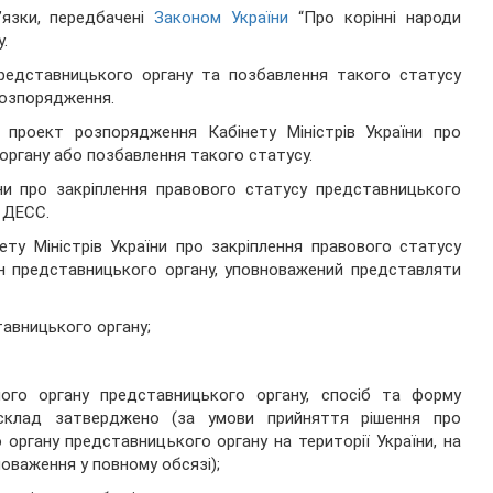
’язки, передбачені
Законом України
“Про корінні народи
.
представницького органу та позбавлення такого статусу
розпорядження.
и проект розпорядження Кабінету Міністрів України про
органу або позбавлення такого статусу.
ни про закріплення правового статусу представницького
 ДЕСС.
ту Міністрів України про закріплення правового статусу
ен представницького органу, уповноважений представляти
тавницького органу;
чого органу представницького органу, спосіб та форму
 склад затверджено (за умови прийняття рішення про
органу представницького органу на території України, на
оваження у повному обсязі);