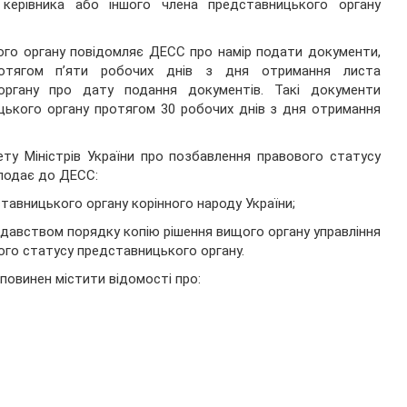
керівника або іншого члена представницького органу
ого органу повідомляє ДЕСС про намір подати документи,
ротягом п’яти робочих днів з дня отримання листа
органу про дату подання документів. Такі документи
ького органу протягом 30 робочих днів з дня отримання
ту Міністрів України про позбавлення правового статусу
подає до ДЕСС:
тавницького органу корінного народу України;
одавством порядку копію рішення вищого органу управління
ого статусу представницького органу.
повинен містити відомості про: