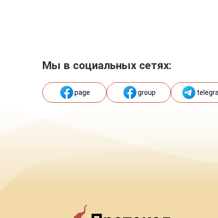
Мы в социальных сетях:
page
group
telegr