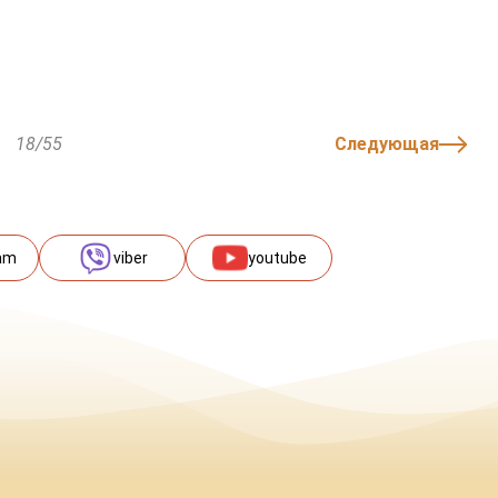
18/55
Следующая
am
viber
youtube