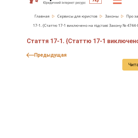
☰
Укр
Главная
Сервисы для юристов
Законы
Про за
17-1. {Статтю 17-1 виключено на підставі Закону № 4744-IX
Стаття 17-1. {Статтю 17-1 виключено 
Предыдущая
Чит