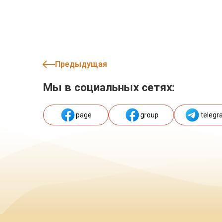
Предыдущая
Мы в социальных сетях:
page
group
telegr