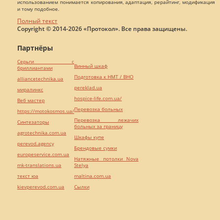
использованием понимается копирования, адаптация, рерайтинг, модификация
и тому подобное.
Полный текст
Copyright © 2014-2026 «Протокол». Все права защищены.
Партнёры
Серьги с
Винный шкаф
бриллиантами
Подготовка к НМТ / ВНО
alliancetechnika.ua
pereklad.ua
миралинкс
hospice-life.com.ua/
Веб мастер
Перевозка больных
https://motokosmos.ua/
Перевозка лежачих
Синтезаторы
больных за границу
agrotechnika.com.ua
Шкафы купе
perevod.agency
Брендовые сумки
europeservice.com.ua
Натяжные потолки Nova
mk-translations.ua
Stelya
текст юа
maltina.com.ua
kievperevod.com.ua
Cылки