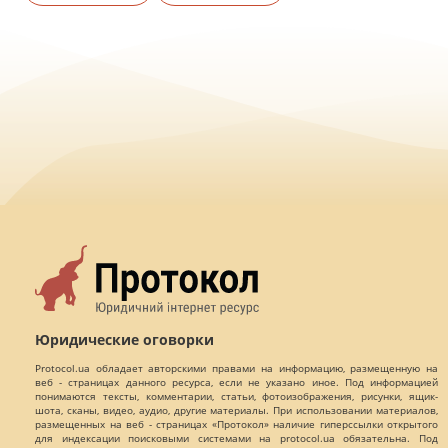
Юридические оговорки
Protocol.ua обладает авторскими правами на информацию, размещенную на
веб - страницах данного ресурса, если не указано иное. Под информацией
понимаются тексты, комментарии, статьи, фотоизображения, рисунки, ящик-
шота, сканы, видео, аудио, другие материалы. При использовании материалов,
размещенных на веб - страницах «Протокол» наличие гиперссылки открытого
для индексации поисковыми системами на protocol.ua обязательна. Под