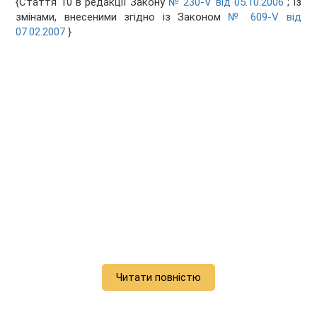
{Стаття 10 в редакції Закону
№ 230-V від 05.10.2006
; із
змінами, внесеними згідно із Законом
№ 609-V від
07.02.2007
}
Читати повністю