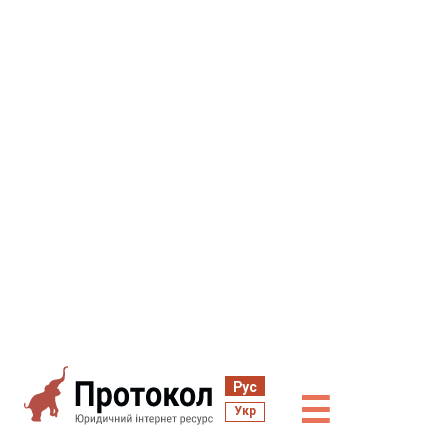
Рус
☰
Укр