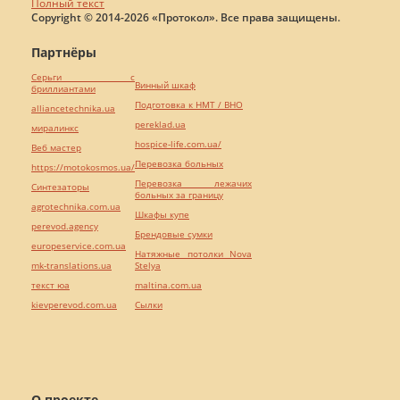
Полный текст
Copyright © 2014-2026 «Протокол». Все права защищены.
Партнёры
Серьги с
Винный шкаф
бриллиантами
Подготовка к НМТ / ВНО
alliancetechnika.ua
pereklad.ua
миралинкс
hospice-life.com.ua/
Веб мастер
Перевозка больных
https://motokosmos.ua/
Перевозка лежачих
Синтезаторы
больных за границу
agrotechnika.com.ua
Шкафы купе
perevod.agency
Брендовые сумки
europeservice.com.ua
Натяжные потолки Nova
mk-translations.ua
Stelya
текст юа
maltina.com.ua
kievperevod.com.ua
Cылки
О проекте