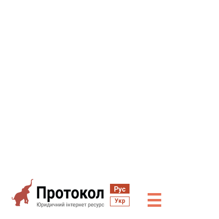
Рус
☰
Укр