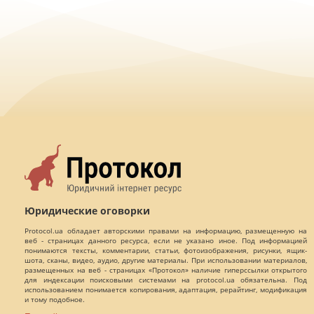
Юридические оговорки
Protocol.ua обладает авторскими правами на информацию, размещенную на
веб - страницах данного ресурса, если не указано иное. Под информацией
понимаются тексты, комментарии, статьи, фотоизображения, рисунки, ящик-
шота, сканы, видео, аудио, другие материалы. При использовании материалов,
размещенных на веб - страницах «Протокол» наличие гиперссылки открытого
для индексации поисковыми системами на protocol.ua обязательна. Под
использованием понимается копирования, адаптация, рерайтинг, модификация
и тому подобное.