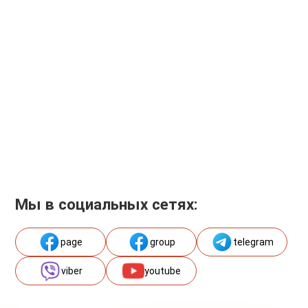
Мы в социальных сетях:
page
group
telegram
viber
youtube