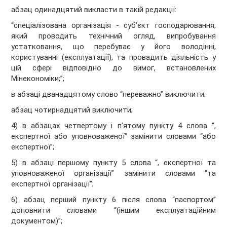
абзац одинадцятий викласти в такій редакції:
“спеціалізована організація - суб’єкт господарювання,
який проводить технічний огляд, випробування
устатковання, що перебуває у його володінні,
користуванні (експлуатації), та провадить діяльність у
цій сфері відповідно до вимог, встановлених
Мінекономіки;”;
в абзаці дванадцятому слово “переважно” виключити;
абзац чотирнадцятий виключити;
4) в абзацах четвертому і п’ятому пункту 4 слова “,
експертної або уповноваженої” замінити словами “або
експертної”;
5) в абзаці першому пункту 5 слова “, експертної та
уповноваженої організації” замінити словами “та
експертної організації”;
6) абзац перший пункту 6 після слова “паспортом”
доповнити словами “(іншим експлуатаційним
документом)”;