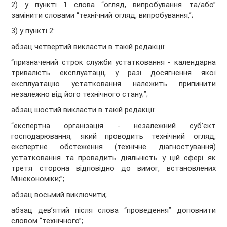
2) у пункті 1 слова “огляд, випробування та/або”
замінити словами “технічний огляд, випробування,”;
3) у пункті 2:
абзац четвертий викласти в такій редакції:
“призначений строк служби устатковання - календарна
тривалість експлуатації, у разі досягнення якої
експлуатацію устатковання належить припинити
незалежно від його технічного стану;”;
абзац шостий викласти в такій редакції:
“експертна організація - незалежний суб’єкт
господарювання, який проводить технічний огляд,
експертне обстеження (технічне діагностування)
устатковання та провадить діяльність у цій сфері як
третя сторона відповідно до вимог, встановлених
Мінекономіки;”;
абзац восьмий виключити;
абзац дев’ятий після слова “проведення” доповнити
словом “технічного”;