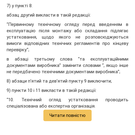
7) у пункті 8:
абзац другий викласти в такій редакції:
“Первинному технічному огляду перед введенням в
експлуатацію після монтажу або складання підлягає
устатковання, щодо якого не розповсюджуються
вимоги відповідних технічних регламентів про кінцеву
перевірку.”;
в абзаці третьому слова “та експлуатаційними
документами виробника” замінити словами “, якщо інше
не передбачено технічними документами виробника”;
8) абзаци п’ятий та дев’ятий пункту 9 виключити;
9) пункти 10 і 11 викласти в такій редакції:
“10. Технічний огляд устатковання проводить
спеціалізована або експертна організація.
Читати повністю