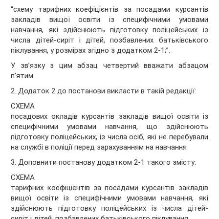
“схему тарифних коефіцієнтів за посадами курсантів
закладів вищої освіти із специфічними умовами
навчання, які здійснюють підготовку поліцейських із
числа дітей-сиріт і дітей, позбавлених батьківського
піклування, у розмірах згідно з додатком 2
-
1
;”.
У зв’язку з цим абзац четвертий вважати абзацом
п’ятим.
2. Додаток 2 до постанови викласти в такій редакції:
СХЕМА
посадових окладів курсантів закладів вищої освіти із
специфічними умовами навчання, що здійснюють
підготовку поліцейських, із числа осіб, які не перебували
на службі в поліції перед зарахуванням на навчання
3. Доповнити постанову додатком 2
-
1
такого змісту:
СХЕМА
тарифних коефіцієнтів за посадами курсантів закладів
вищої освіти із специфічними умовами навчання, які
здійснюють підготовку поліцейських із числа дітей-
сиріт і дітей, позбавлених батьківського піклування