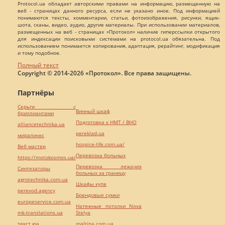
Protocol.ua обладает авторскими правами на информацию, размещенную на
веб - страницах данного ресурса, если не указано иное. Под информацией
понимаются тексты, комментарии, статьи, фотоизображения, рисунки, ящик-
шота, сканы, видео, аудио, другие материалы. При использовании материалов,
размещенных на веб - страницах «Протокол» наличие гиперссылки открытого
для индексации поисковыми системами на protocol.ua обязательна. Под
использованием понимается копирования, адаптация, рерайтинг, модификация
и тому подобное.
Полный текст
Copyright © 2014-2026 «Протокол». Все права защищены.
Партнёры
Серьги с
Винный шкаф
бриллиантами
Подготовка к НМТ / ВНО
alliancetechnika.ua
pereklad.ua
миралинкс
hospice-life.com.ua/
Веб мастер
Перевозка больных
https://motokosmos.ua/
Перевозка лежачих
Синтезаторы
больных за границу
agrotechnika.com.ua
Шкафы купе
perevod.agency
Брендовые сумки
europeservice.com.ua
Натяжные потолки Nova
mk-translations.ua
Stelya
текст юа
maltina.com.ua