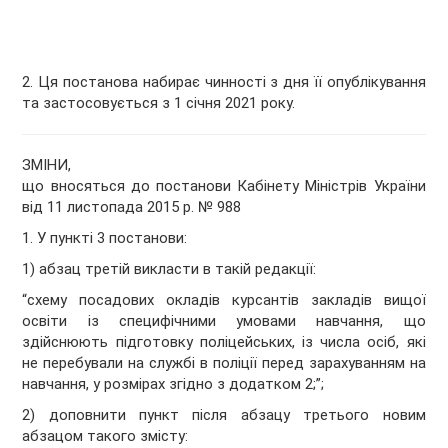
2. Ця постанова набирає чинності з дня її опублікування
та застосовується з 1 січня 2021 року.
ЗМІНИ,
що вносяться до постанови Кабінету Міністрів України
від 11 листопада 2015 р.
№ 988
1. У пункті 3 постанови:
1) абзац третій викласти в такій редакції:
“схему посадових окладів курсантів закладів вищої
освіти із специфічними умовами навчання, що
здійснюють підготовку поліцейських, із числа осіб, які
не перебували на службі в поліції перед зарахуванням на
навчання, у розмірах згідно з додатком 2;”;
2) доповнити пункт після абзацу третього новим
абзацом такого змісту: