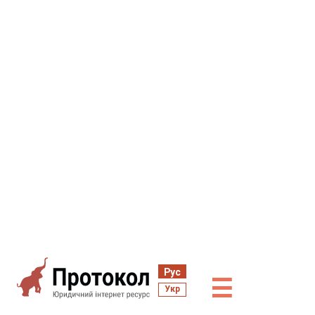
Рус
☰
Укр