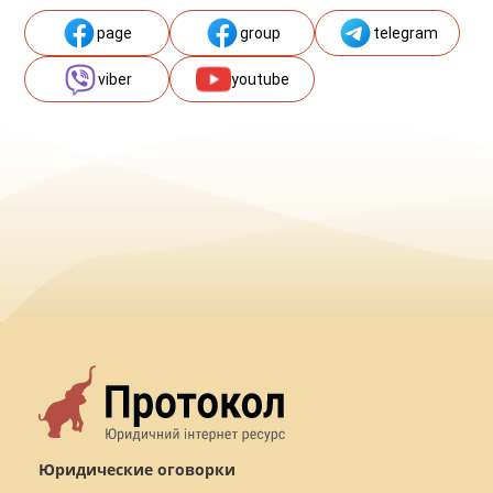
page
group
telegram
viber
youtube
Юридические оговорки