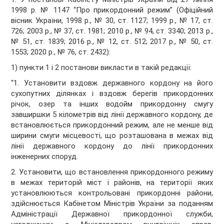
1998 р. № 1147 “Про прикордонний режим” (Офіційний
вісник України, 1998 р., № 30, ст. 1127; 1999 р., № 17, ст.
726; 2003 р., № 37, ст. 1981; 2010 р., № 94, ст. 3340; 2013 р.,
№ 51, ст. 1839; 2016 р., № 12, ст. 512; 2017 р., № 50, ст.
1553; 2020 р., № 76, ст. 2432):
1) пункти 1 і 2 постанови викласти в такій редакції:
“1. Установити вздовж державного кордону на його
сухопутних ділянках і вздовж берегів прикордонних
річок, озер та інших водойм прикордонну смугу
завширшки 5 кілометрів від лінії державного кордону, де
встановлюється прикордонний режим, але не менше від
ширини смуги місцевості, що розташована в межах від
лінії державного кордону до лінії прикордонних
інженерних споруд.
2. Установити, що встановлення прикордонного режиму
в межах територій міст і районів, на території яких
установлюються контрольовані прикордонні райони,
здійснюється Кабінетом Міністрів України за поданням
Адміністрації Державної прикордонної служби,