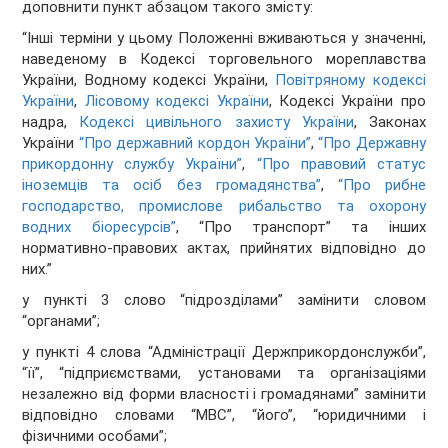
доповнити пункт абзацом такого змісту:
“Інші терміни у цьому Положенні вживаються у значенні,
наведеному в Кодексі торговельного мореплавства
України, Водному кодексі України,
Повітряному кодексі
України
,
Лісовому кодексі України
, Кодексі України про
надра,
Кодексі цивільного захисту України
, Законах
України
“Про державний кордон України”
,
“Про Державну
прикордонну службу України”
,
“Про правовий статус
іноземців та осіб без громадянства”
,
“Про рибне
господарство, промислове рибальство та охорону
водних біоресурсів”
, “Про транспорт” та інших
нормативно-правових актах, прийнятих відповідно до
них.”
у пункті 3 слово “підрозділами” замінити словом
“органами”;
у пункті 4 слова “Адміністрації Держприкордонслужби”,
“її”, “підприємствами, установами та організаціями
незалежно від форми власності і громадянами” замінити
відповідно словами “МВС”, “його”, “юридичними і
фізичними особами”;