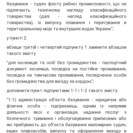
базування - суден флоту рибної промисловості, що не
підлягають технічному нагляду класифікаційного
товариства (далі - нагляд класифікаційного
товариства), їх випуску, плавання і пересування в
територіальному морі та внутрішніх водах України.”;
у пункті 2:
абзаци третій і четвертий підпункту 1 замінити абзацом
такого змісту:
“для іноземців та осіб без громадянства - паспортний
документ іноземця, посвідка на постійне проживання,
посвідка на тимчасове проживання, посвідчення особи
без громадянства для виїзду за кордон;”;
доповнити пункт підпунктами 1
-
1
і 1
-
2
такого змісту:
“1
-
1
) адміністрація об’єкта базування - юридична або
фізична особа - підприємець, одним із напрямів
діяльності якої є організація, надання послуг з
безпечного тримання і обслуговування приписаних або
які прибувають до об’єкта базування маломірних суден,
інших плавзасобів, випуску та оформлення виходу в