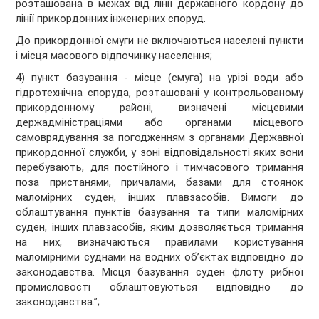
розташована в межах від лінії державного кордону до
лінії прикордонних інженерних споруд.
До прикордонної смуги не включаються населені пункти
і місця масового відпочинку населення;
4) пункт базування - місце (смуга) на урізі води або
гідротехнічна споруда, розташовані у контрольованому
прикордонному районі, визначені місцевими
держадміністраціями або органами місцевого
самоврядування за погодженням з органами Державної
прикордонної служби, у зоні відповідальності яких вони
перебувають, для постійного і тимчасового тримання
поза пристанями, причалами, базами для стоянок
маломірних суден, інших плавзасобів. Вимоги до
облаштування пунктів базування та типи маломірних
суден, інших плавзасобів, яким дозволяється тримання
на них, визначаються правилами користування
маломірними суднами на водних об’єктах відповідно до
законодавства. Місця базування суден флоту рибної
промисловості облаштовуються відповідно до
законодавства.”;