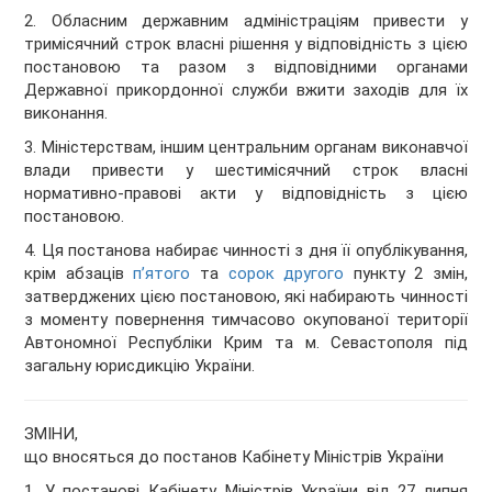
2. Обласним державним адміністраціям привести у
тримісячний строк власні рішення у відповідність з цією
постановою та разом з відповідними органами
Державної прикордонної служби вжити заходів для їх
виконання.
3. Міністерствам, іншим центральним органам виконавчої
влади привести у шестимісячний строк власні
нормативно-правові акти у відповідність з цією
постановою.
4. Ця постанова набирає чинності з дня її опублікування,
крім абзаців
п’ятого
та
сорок другого
пункту 2 змін,
затверджених цією постановою, які набирають чинності
з моменту повернення тимчасово окупованої території
Автономної Республіки Крим та м. Севастополя під
загальну юрисдикцію України.
ЗМІНИ,
що вносяться до постанов Кабінету Міністрів України
1. У постанові Кабінету Міністрів України від 27 липня