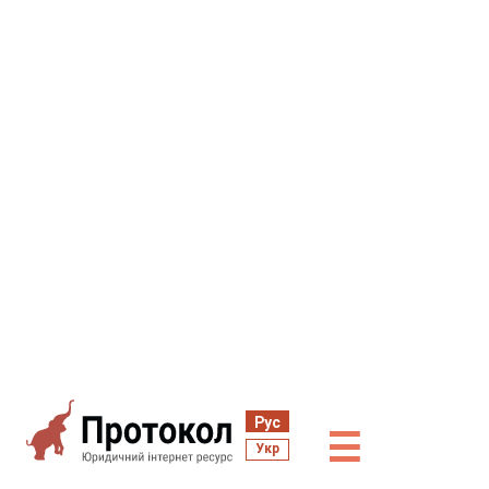
Рус
☰
Укр