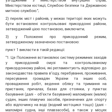
узгодженим з Міністерством внутрішніх справ,
Міністерством юстиції, Службою безпеки та Державною
митною службою.”;
2) перелік міст і районів, у межах території яких можуть
бути встановлені контрольовані прикордонні райони,
затверджений цією постановою, виключити;
3) у Положенні про прикордонний режим,
затвердженому зазначеною постановою:
пункт 1 викласти в такій редакції:
“1. Це Положення встановлює систему режимних заходів
у прикордонній смузі та контрольованому
прикордонному районі, які регламентують відповідно до
законодавства правила в’їзду, перебування, проживання,
пересування громадян України та інших осіб,
провадження робіт, ведення обліку та тримання на
пристанях, причалах, базах для стоянки, у пунктах
базування (далі - об’єкти базування) маломірних (малих)
суден, інших плавучих засобів, призначених для спорту
або відпочинку на воді (водний мотоцикл тощо) (далі -
маломірні судна, інші плавзасоби), а також у місцях