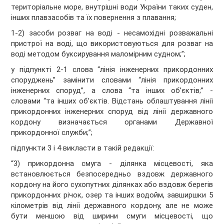
територіальне море, внутрішні води України таких суден,
інших плавзасобів та їх повернення з плавання;
1
-
2
) засоби розваг на воді - несамохідні розважальні
пристрої на воді, що використовуються для розваг на
воді методом буксирування маломірним судном;”;
у підпункті 2
-
1
слова “лінія інженерних прикордонних
споруджень” замінити словами “лінія прикордонних
інженерних споруд”, а слова “та інших об’єктів;” -
словами “та інших об’єктів. Відстань облаштування лінії
прикордонних інженерних споруд від лінії державного
кордону визначається органами Державної
прикордонної служби;”;
підпункти 3 і 4 викласти в такій редакції:
“3) прикордонна смуга - ділянка місцевості, яка
встановлюється безпосередньо вздовж державного
кордону на його сухопутних ділянках або вздовж берегів
прикордонних річок, озер та інших водойм, завширшки 5
кілометрів від лінії державного кордону, але не може
бути меншою від ширини смуги місцевості, що