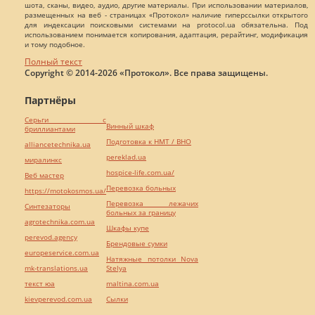
шота, сканы, видео, аудио, другие материалы. При использовании материалов,
размещенных на веб - страницах «Протокол» наличие гиперссылки открытого
для индексации поисковыми системами на protocol.ua обязательна. Под
использованием понимается копирования, адаптация, рерайтинг, модификация
и тому подобное.
Полный текст
Copyright © 2014-2026 «Протокол». Все права защищены.
Партнёры
Серьги с
Винный шкаф
бриллиантами
Подготовка к НМТ / ВНО
alliancetechnika.ua
pereklad.ua
миралинкс
hospice-life.com.ua/
Веб мастер
Перевозка больных
https://motokosmos.ua/
Перевозка лежачих
Синтезаторы
больных за границу
agrotechnika.com.ua
Шкафы купе
perevod.agency
Брендовые сумки
europeservice.com.ua
Натяжные потолки Nova
mk-translations.ua
Stelya
текст юа
maltina.com.ua
kievperevod.com.ua
Cылки