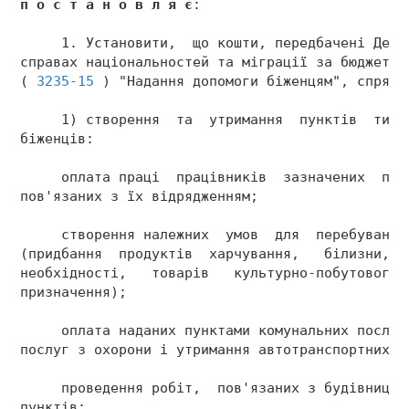
п о с т а н о в л я є
: 
     1. Установити,  що кошти, передбачені Держ
справах національностей та міграції за бюджетно
( 
3235-15
 ) "Надання допомоги біженцям", спрямо
     1) створення  та  утримання  пунктів  тимч
біженців: 
     оплата праці  працівників  зазначених  пун
пов'язаних з їх відрядженням; 
     створення належних  умов  для  перебування
(придбання  продуктів  харчування,   білизни,  
необхідності,   товарів   культурно-побутового 
призначення); 
     оплата наданих пунктами комунальних послуг
послуг з охорони і утримання автотранспортних з
     проведення робіт,  пов'язаних з будівництв
пунктів; 