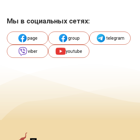
Мы в социальных сетях:
page
group
telegram
viber
youtube