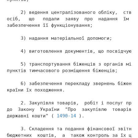
     2) ведення централізованого обліку,  створ
осіб,   що   подали  заяву  про  надання  їм  с
забезпечення її функціонування; 
     3) надання матеріальної допомоги; 
     4) виготовлення документів, що посвідчують
     5) транспортування біженців з органів мігр
пунктів тимчасового розміщення біженців; 
     6) забезпечення перекладу звернень біженці
країни їх походження. 
     2. Закупівля товарів,  робіт і послуг пров
до  Закону  України  "Про  закупівлю  товарів, 
державні кошти" ( 
1490-14
 ). 
     3. Складення та подання фінансової звітнос
бюджетних  коштів,  а  також контроль за їх ціл