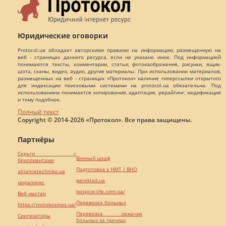
Юридические оговорки
Protocol.ua обладает авторскими правами на информацию, размещенную на
веб - страницах данного ресурса, если не указано иное. Под информацией
понимаются тексты, комментарии, статьи, фотоизображения, рисунки, ящик-
шота, сканы, видео, аудио, другие материалы. При использовании материалов,
размещенных на веб - страницах «Протокол» наличие гиперссылки открытого
для индексации поисковыми системами на protocol.ua обязательна. Под
использованием понимается копирования, адаптация, рерайтинг, модификация
и тому подобное.
Полный текст
Copyright © 2014-2026 «Протокол». Все права защищены.
Партнёры
Серьги с
Винный шкаф
бриллиантами
Подготовка к НМТ / ВНО
alliancetechnika.ua
pereklad.ua
миралинкс
hospice-life.com.ua/
Веб мастер
Перевозка больных
https://motokosmos.ua/
Перевозка лежачих
Синтезаторы
больных за границу