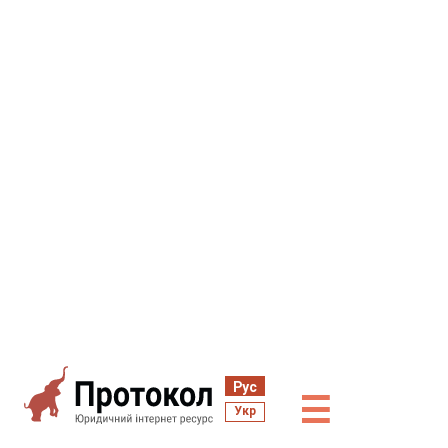
Рус
☰
Укр