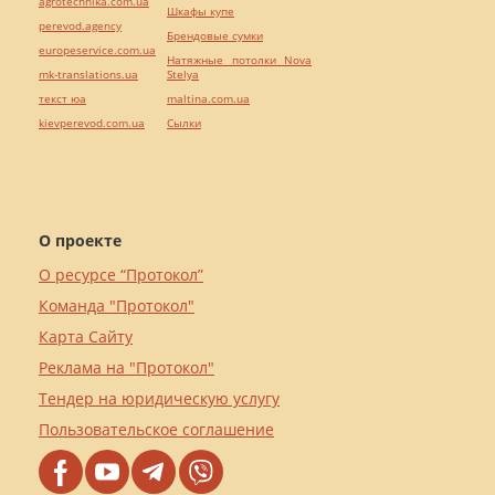
agrotechnika.com.ua
Шкафы купе
perevod.agency
Брендовые сумки
europeservice.com.ua
Натяжные потолки Nova
mk-translations.ua
Stelya
текст юа
maltina.com.ua
kievperevod.com.ua
Cылки
О проекте
О ресурсе “Протокол”
Команда "Протокол"
Карта Сайту
Реклама на "Протокол"
Тендер на юридическую услугу
Пользовательское соглашение