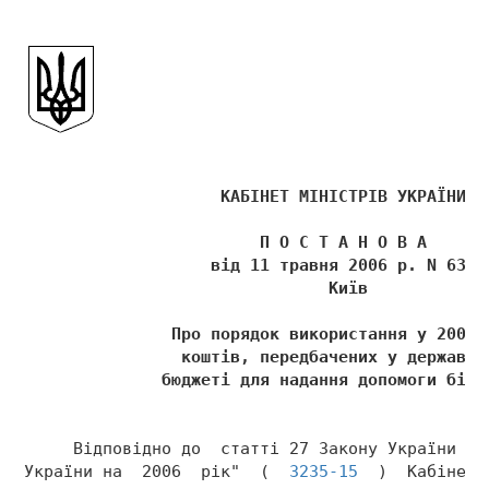
                    КАБІНЕТ МІНІСТРІВ УКРАЇНИ 
                        П О С Т А Н О В А 
                   від 11 травня 2006 р. N 636 
                               Київ 
               Про порядок використання у 2006 
                коштів, передбачених у державно
              бюджеті для надання допомоги біже
     Відповідно до  статті 27 Закону України "П
України на  2006  рік"  (  
3235-15
  )  Кабінет 