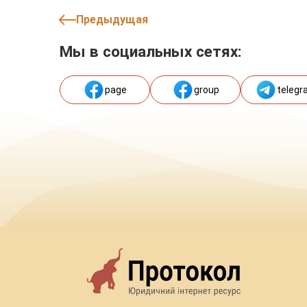
Предыдущая
Мы в социальных сетях:
page
group
telegr