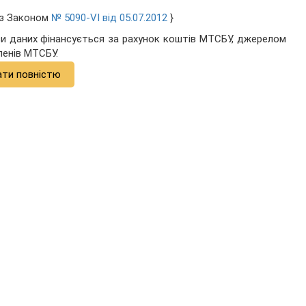
 із Законом
№ 5090-VI від 05.07.2012
}
зи даних фінансується за рахунок коштів МТСБУ, джерелом
ленів МТСБУ.
ати повністю