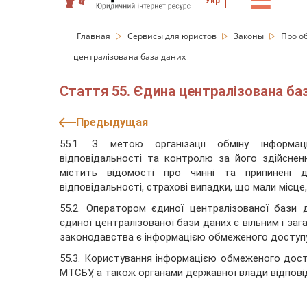
☰
Укр
Главная
Сервисы для юристов
Законы
Про о
централізована база даних
Стаття 55. Єдина централізована ба
Предыдущая
55.1. З метою організації обміну інформац
відповідальності та контролю за його здійсне
містить відомості про чинні та припинені до
відповідальності, страхові випадки, що мали місце,
55.2. Оператором єдиної централізованої бази
єдиної централізованої бази даних є вільним і заг
законодавства є інформацією обмеженого доступу
55.3. Користування інформацією обмеженого дост
МТСБУ, а також органами державної влади відповід