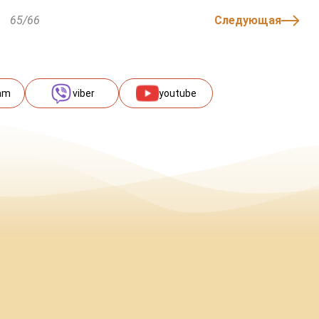
65/66
Следующая
am
viber
youtube