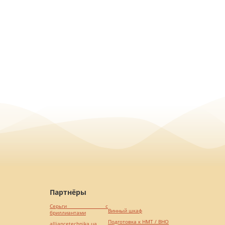
Партнёры
Серьги с
Винный шкаф
бриллиантами
Подготовка к НМТ / ВНО
alliancetechnika.ua