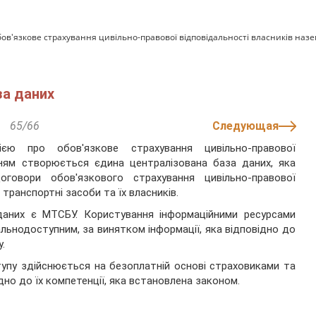
бов'язкове страхування цивільно-правової відповідальності власників наз
за даних
65/66
Следующая
ією про обов'язкове страхування цивільно-правової
нням створюється єдина централізована база даних, яка
говори обов'язкового страхування цивільно-правової
 транспортні засоби та їх власників.
 даних є МТСБУ. Користування інформаційними ресурсами
альнодоступним, за винятком інформації, яка відповідно до
.
упу здійснюється на безоплатній основі страховиками та
но до їх компетенції, яка встановлена законом.