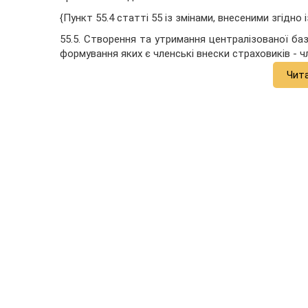
{Пункт 55.4 статті 55 із змінами, внесеними згідно
55.5. Створення та утримання централізованої ба
формування яких є членські внески страховиків - ч
Чит