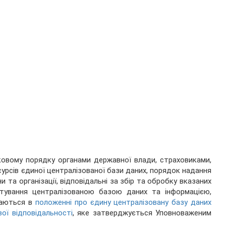
зковому порядку органами державної влади, страховиками,
урсів єдиної централізованої бази даних, порядок надання
и та організації, відповідальні за збір та обробку вказаних
стування централізованою базою даних та інформацією,
чаються в
положенні про єдину централізовану базу даних
ої відповідальності
, яке затверджується Уповноваженим