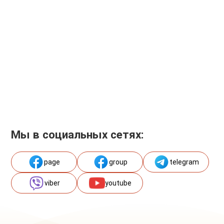
Мы в социальных сетях:
page
group
telegram
viber
youtube