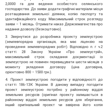
2,0000 га для ведення особистого селянського
господарства. До заяви додати графічні матеріали місця
розташування земельної ділянки, копію паспорту та
ідентифікаційного коду. Максимальний строк розгляду
заяви – 1 місяць. Отримати наказ Держземагенства про
надання дозволу (безкоштовно).
3. Звернутися до розробника проекту землеустрою
(землевпорядна організація, яка має ліцензію на
проведення землевпорядних робіт). Відповідно п. г ч.2
статті 28 Закону України «Про землеустрій»,
максимальний строк складання документації із
землеустрою не повинен перевищувати шести місяців з
моменту укладення договору (ціна договірна,
орієнтовно 800 – 1500 грн.).
4. Проект землеустрою погодити у відповідності до
статті 186-1ЗК України. В даному випадку погодити
проект землеустрою потрібно у районному відділі
земельних ресурсів (оригінал проекту залишається в
районному відділі земельних ресурсів для зберігання,
інший оригінальний проект чи завірена його копія