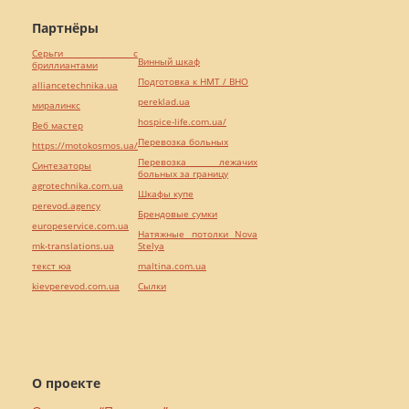
Партнёры
Серьги с
Винный шкаф
бриллиантами
Подготовка к НМТ / ВНО
alliancetechnika.ua
pereklad.ua
миралинкс
hospice-life.com.ua/
Веб мастер
Перевозка больных
https://motokosmos.ua/
Перевозка лежачих
Синтезаторы
больных за границу
agrotechnika.com.ua
Шкафы купе
perevod.agency
Брендовые сумки
europeservice.com.ua
Натяжные потолки Nova
mk-translations.ua
Stelya
текст юа
maltina.com.ua
kievperevod.com.ua
Cылки
О проекте