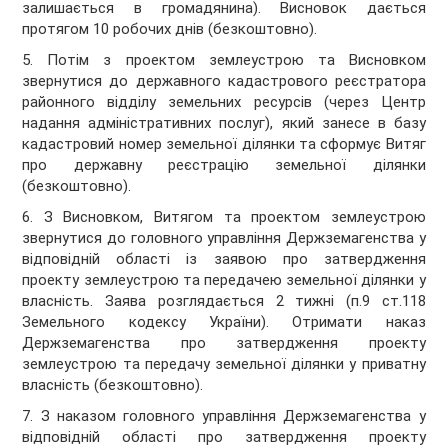
залишається в громадянина). Висновок дається
протягом 10 робочих днів (безкоштовно).
5. Потім з проектом землеустрою та Висновком
звернутися до державного кадастрового реєстратора
районного відділу земельних ресурсів (через Центр
надання адміністративних послуг), який занесе в базу
кадастровий номер земельної ділянки та сформує Витяг
про державну реєстрацію земельної ділянки
(безкоштовно).
6. З Висновком, Витягом та проектом землеустрою
звернутися до головного управління Держземагенства у
відповідній області із заявою про затвердження
проекту землеустрою та передачею земельної ділянки у
власність. Заява розглядається 2 тижні (п.9 ст.118
Земельного кодексу України). Отримати наказ
Держземагенства про затвердження проекту
землеустрою та передачу земельної ділянки у приватну
власність (безкоштовно).
7. З наказом головного управління Держземагенства у
відповідній області про затвердження проекту