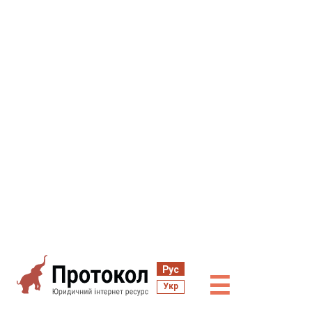
Рус
☰
Укр