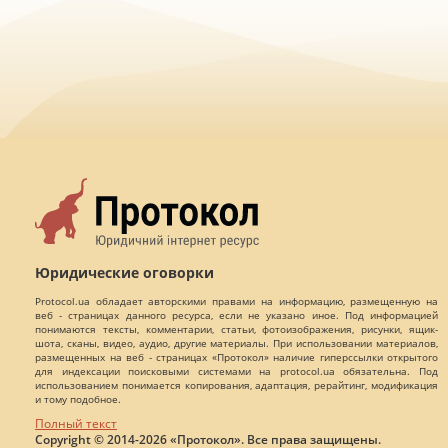
Юридические оговорки
Protocol.ua обладает авторскими правами на информацию, размещенную на
веб - страницах данного ресурса, если не указано иное. Под информацией
понимаются тексты, комментарии, статьи, фотоизображения, рисунки, ящик-
шота, сканы, видео, аудио, другие материалы. При использовании материалов,
размещенных на веб - страницах «Протокол» наличие гиперссылки открытого
для индексации поисковыми системами на protocol.ua обязательна. Под
использованием понимается копирования, адаптация, рерайтинг, модификация
и тому подобное.
Полный текст
Copyright © 2014-2026 «Протокол». Все права защищены.