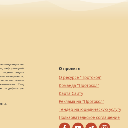
 размещенную на
О проекте
Под информацией
 рисунки, ящик-
ании материалов,
О ресурсе “Протокол”
сылки открытого
язательна. Под
Команда "Протокол"
нг, модификация
Карта Сайту
Реклама на "Протокол"
ены.
Тендер на юридическую услугу
Пользовательское соглашение