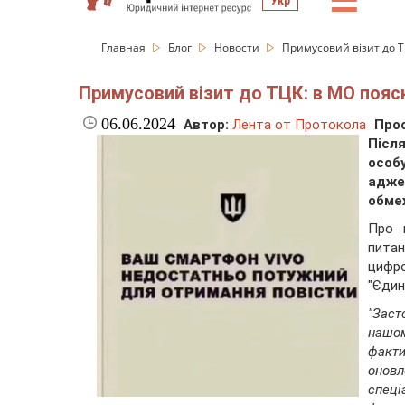
☰
Укр
Главная
Блог
Новости
Примусовий візит до Т
Примусовий візит до ТЦК: в МО поясн
06.06.2024
Автор:
Лента от Протокола
Про
Післ
особ
адже
обме
Про
пита
цифр
"Єдин
"Заст
нашо
факти
онов
спеці