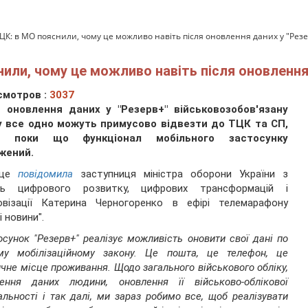
ЦК: в МО пояснили, чому це можливо навіть після оновлення даних у "Рез
или, чому це можливо навіть після оновлення
смотров :
3037
я оновлення даних у "Резерв+" військовозобов'язану
у все одно можуть примусово відвезти до ТЦК та СП,
 поки що функціонал мобільного застосунку
жений.
 це
повідомила
заступниця міністра оборони України з
нь цифрового розвитку, цифрових трансформацій і
овізації Катерина Черногоренко в ефірі телемарафону
і новини".
осунок "Резерв+" реалізує можливість оновити свої дані по
му мобілізаційному закону. Це пошта, це телефон, це
чне місце проживання. Щодо загального військового обліку,
лення даних людини, оновлення її військово-облікової
альності і так далі, ми зараз робимо все, щоб реалізувати