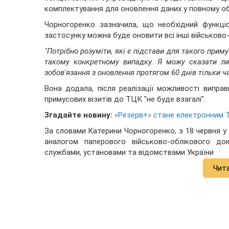
комплектування для оновлення даних у повному об
Чорногоренко зазначила, що необхідний функці
застосунку можна буде оновити всі інші військово-
"Потрібно розуміти, які є підстави для такого при
такому конкретному випадку. Я можу сказати ли
зобов'язання з оновлення протягом 60 днів тільки 
Вона додала, після реалізації можливості виправ
примусових візитів до ТЦК "не буде взагалі".
Згадайте новину:
«Резерв+» стане електронним Т
За словами Катерини Чорногоренко, з 18 червня у 
аналогом паперового військово-облікового до
службами, установами та відомствами України
Чит