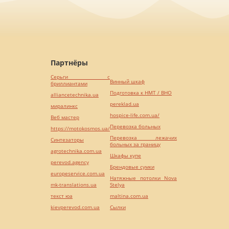
Партнёры
Серьги с
Винный шкаф
бриллиантами
Подготовка к НМТ / ВНО
alliancetechnika.ua
pereklad.ua
миралинкс
hospice-life.com.ua/
Веб мастер
Перевозка больных
https://motokosmos.ua/
Перевозка лежачих
Синтезаторы
больных за границу
agrotechnika.com.ua
Шкафы купе
perevod.agency
Брендовые сумки
europeservice.com.ua
Натяжные потолки Nova
mk-translations.ua
Stelya
текст юа
maltina.com.ua
kievperevod.com.ua
Cылки