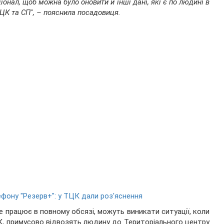
іонал, щоб можна було оновити й інші дані, які є по людині в
ТЦК та СП", – пояснила посадовиця.
фону "Резерв+": у ТЦК дали роз'яснення
е працює в повному обсязі, можуть виникати ситуації, коли
К, примусово відвозять людину до Територіального центру