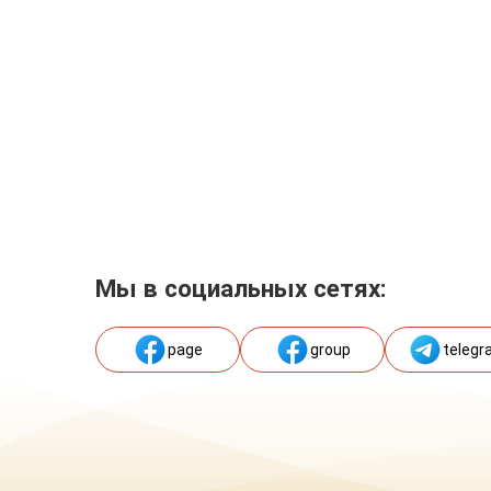
Мы в социальных сетях:
page
group
telegr