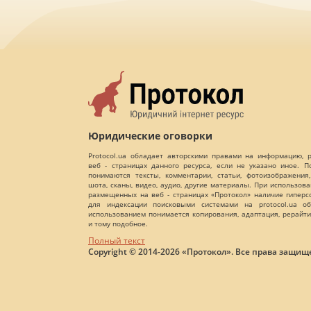
Юридические оговорки
Protocol.ua обладает авторскими правами на информацию,
веб - страницах данного ресурса, если не указано иное. 
понимаются тексты, комментарии, статьи, фотоизображения,
шота, сканы, видео, аудио, другие материалы. При использов
размещенных на веб - страницах «Протокол» наличие гиперс
для индексации поисковыми системами на protocol.ua об
использованием понимается копирования, адаптация, рерайти
и тому подобное.
Полный текст
Copyright © 2014-2026 «Протокол». Все права защищ