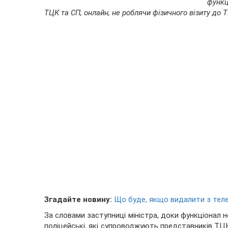
функц
ТЦК та СП, онлайн, не роблячи фізичного візиту до 
Згадайте новину:
Що буде, якщо видалити з теле
За словами заступниці міністра, доки функціонал н
поліцейські, які супроводжують представників ТЦ