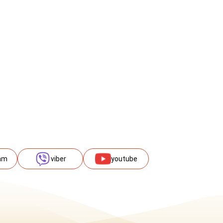
am
viber
youtube