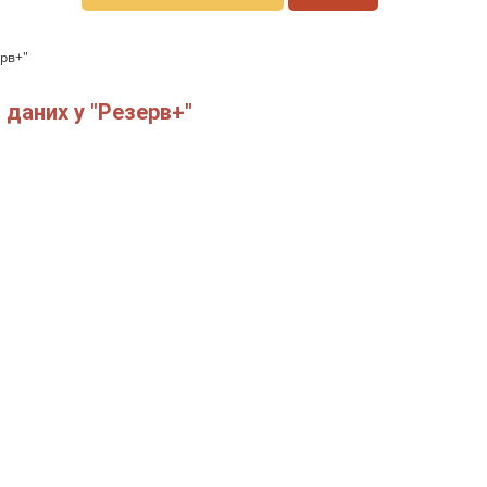
ерв+"
 даних у "Резерв+"