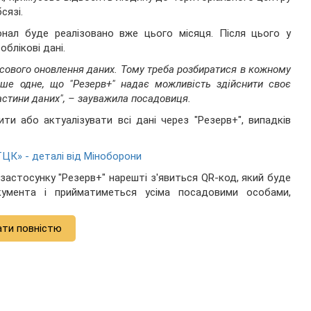
сязі.
онал буде реалізовано вже цього місяця. Після цього у
облікові дані.
мусового оновлення даних. Тому треба розбиратися в кожному
ше одне, що "Резерв+" надає можливість здійснити своє
частини даних", – зауважила посадовиця.
ити або актуалізувати всі дані через "Резерв+", випадків
ЦК» - деталі від Міноборони
застосунку "Резерв+" нарешті з'явиться QR-код, який буде
кумента і прийматиметься усіма посадовими особами,
ати повністю