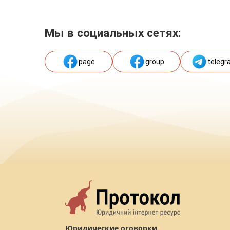
Мы в социальных сетях:
page
group
telegr
Юридические оговорки