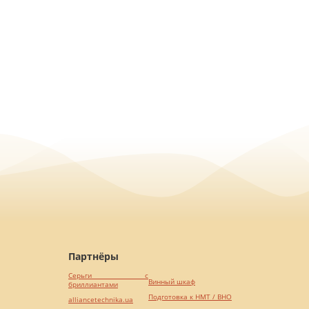
Партнёры
Серьги с
Винный шкаф
бриллиантами
Подготовка к НМТ / ВНО
alliancetechnika.ua