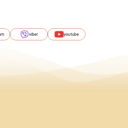
am
viber
youtube