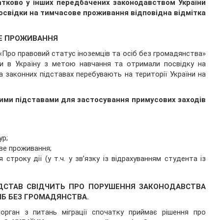
тково у інших передбачених законодавством України
освідки на тимчасове проживання відповідна відмітка
ВЕ ПРОЖИВАННЯ
 «Про правовий статус іноземців та осіб без громадянства»
ли в Україну з метою навчання та отримали посвідку на
 законних підставах перебувають на території України на
ними підставами для застосування примусових заходів
ур;
ве проживання;
троку дії (у т.ч. у зв’язку із відрахуванням студента із
 ПІДСТАВ СВІДЧИТЬ ПРО ПОРУШЕННЯ ЗАКОНОДАВСТВА
ОСІБ БЕЗ ГРОМАДЯНСТВА.
орган з питань міграції спочатку приймає рішення про