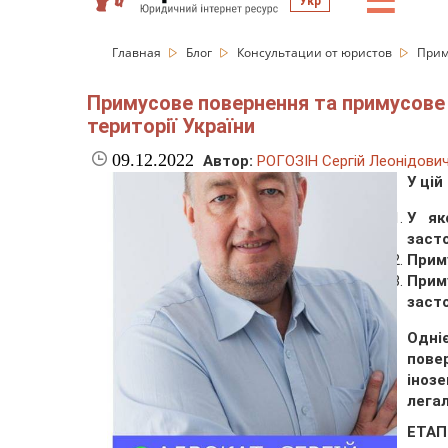
☰
Укр
Главная
Блог
Консультации от юристов
Прим
Примусове повернення та примусове 
території України
09.12.2022
Автор:
РОГОЗІН Сергій Леонідови
У цій
У як
засто
Приму
Прим
заст
Одн
пове
іноз
легал
ЕТАП