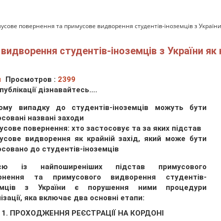
усове повернення та примусове видворення студентів-іноземців з України 
видворення студентів-іноземців з України як 
ч
Просмотров :
2399
 публікації дізнавайтесь….
ому випадку до студентів-іноземців можуть бути
совані названі заходи
сове повернення: хто застосовує та за яких підстав
усове видворення як крайній захід, який може бути
осовано до студентів-іноземців
ією із найпоширеніших підстав примусового
рнення та примусового видворення студентів-
емців з України є порушення ними процедури
ізації, яка включає два основні етапи:
 1. ПРОХОДЖЕННЯ РЕЄСТРАЦІЇ НА КОРДОНІ