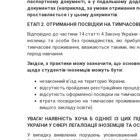
паспортному документі, а у подальшому дода
документах (наприклад, за умови отримання п
проставляється і у цьому документів
.
ЕТАП
2. ОТРИМАННЯ ПОСВІДКИ НА ТИМЧАСО
Відповідно до частини 14 статті 4 Закону України
іноземці та особи без громадянства, які прибу
тимчасове проживання, вважаються такими, які на
період навчання.
Звідси, з практики можу зазначити, що основ
щодо студентів-іноземців можуть бути:
незаконний в’їзд на територію України;
відсутність пройдених реєстраційних процед
відсутність оформленої посвідки на тимчасо
втрата посвідкою на тимчасове проживання с
вищого закладу освіти).
УВАГА! НАЯВНІСТЬ ХОЧА Б ОДНІЄЇ ІЗ ЦИХ
УКРАЇНИ У СФЕРІ ЛЕГАЛІЗАЦІЇ ІНОЗЕМЦІВ ТА 
У випадку виявлених порушень уповноважений 