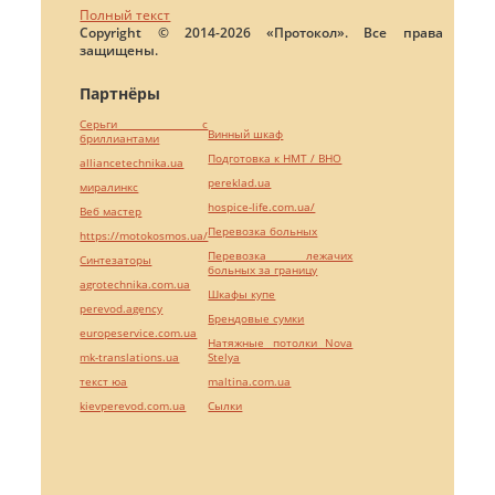
Полный текст
Copyright © 2014-2026 «Протокол». Все права
защищены.
Партнёры
Серьги с
Винный шкаф
бриллиантами
Подготовка к НМТ / ВНО
alliancetechnika.ua
pereklad.ua
миралинкс
hospice-life.com.ua/
Веб мастер
Перевозка больных
https://motokosmos.ua/
Перевозка лежачих
Синтезаторы
больных за границу
agrotechnika.com.ua
Шкафы купе
perevod.agency
Брендовые сумки
europeservice.com.ua
Натяжные потолки Nova
mk-translations.ua
Stelya
текст юа
maltina.com.ua
kievperevod.com.ua
Cылки