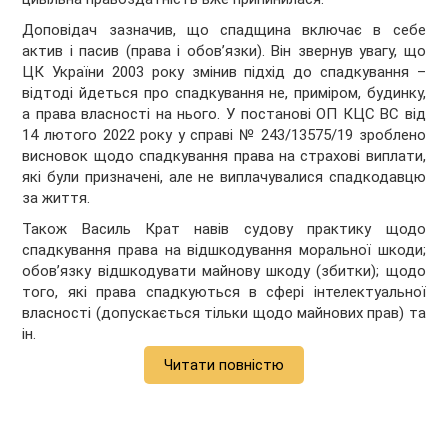
Доповідач зазначив, що спадщина включає в себе
актив і пасив (права і обов’язки). Він звернув увагу, що
ЦК України 2003 року змінив підхід до спадкування –
відтоді йдеться про спадкування не, приміром, будинку,
а права власності на нього. У постанові ОП КЦС ВС від
14 лютого 2022 року у справі № 243/13575/19 зроблено
висновок щодо спадкування права на страхові виплати,
які були призначені, але не виплачувалися спадкодавцю
за життя.
Також Василь Крат навів судову практику щодо
спадкування права на відшкодування моральної шкоди;
обов’язку відшкодувати майнову шкоду (збитки); щодо
того, які права спадкуються в сфері інтелектуальної
власності (допускається тільки щодо майнових прав) та
ін.
Читати повністю