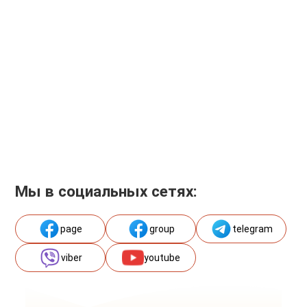
Мы в социальных сетях:
page
group
telegram
viber
youtube