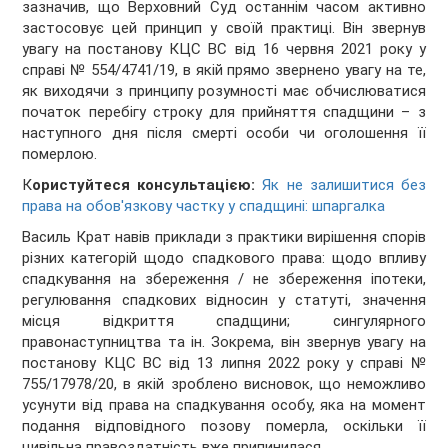
зазначив, що Верховний Суд останнім часом активно
застосовує цей принцип у своїй практиці. Він звернув
увагу на постанову КЦС ВС від 16 червня 2021 року у
справі № 554/4741/19, в якій прямо звернено увагу на те,
як виходячи з принципу розумності має обчислюватися
початок перебігу строку для прийняття спадщини – з
наступного дня після смерті особи чи оголошення її
померлою.
К
ористуйтеся консультацією:
Як не залишитися без
права на обов'язкову частку у спадщині: шпаргалка
Василь Крат навів приклади з практики вирішення спорів
різних категорій щодо спадкового права: щодо впливу
спадкування на збереження / не збереження іпотеки,
регулювання спадкових відносин у статуті, значення
місця відкриття спадщини; сингулярного
правонаступництва та ін. Зокрема, він звернув увагу на
постанову КЦС ВС від 13 липня 2022 року у справі №
755/17978/20, в якій зроблено висновок, що неможливо
усунути від права на спадкування особу, яка на момент
подання відповідного позову померла, оскільки її
цивільна правоздатність вже припинилася.