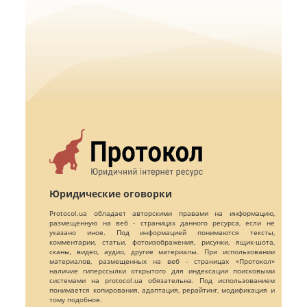
Юридические оговорки
Protocol.ua обладает авторскими правами на информацию,
размещенную на веб - страницах данного ресурса, если не
указано иное. Под информацией понимаются тексты,
комментарии, статьи, фотоизображения, рисунки, ящик-шота,
сканы, видео, аудио, другие материалы. При использовании
материалов, размещенных на веб - страницах «Протокол»
наличие гиперссылки открытого для индексации поисковыми
системами на protocol.ua обязательна. Под использованием
понимается копирования, адаптация, рерайтинг, модификация и
тому подобное.