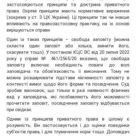
застосовуються принципи та доктрина приватного
права. Окремі принципи мають нормативне вираження
(зокрема у ст. 3 ЦК України). Ці принципи так чи інакше
впливають на правозастосовну практику, на їх основі
вирішуються справи.
Один із таких принципів – свобода заповіту (можна
скласти один заповіт або кілька, змінити його,
скасувати тощо). У постанові КЦС ВС від 20 липня 2022
року у справі № 461/2565/20 вказано, що свобода
заповіту включає необхідність поваги до волі
заповідача та обов’язковість її виконання. Тому не
можна розширювати підстави нікчемності заповіту в
контексті вимог щодо його форми та посвідчення. Суд
зробив висновок, що тільки в разі наявності фізичних
вад у заповідача, які позбавляють його можливості
прочитати заповіт, посвідчення заповіту відбувається
при свідках.
Одним із принципів приватного права в цілому є
розумність. Він застосовується і до оцінки поведінки
суб’єктів права, і для тлумачення норм тощо. Доповідач