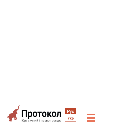
Рус
☰
Укр