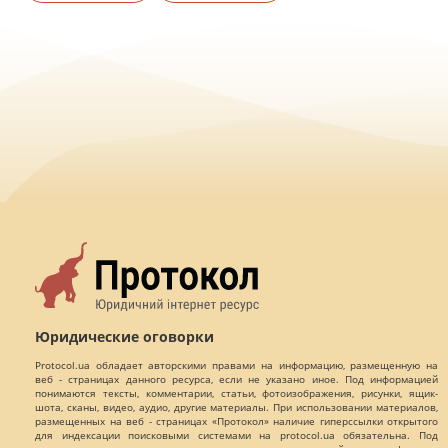
Юридические оговорки
Protocol.ua обладает авторскими правами на информацию, размещенную на
веб - страницах данного ресурса, если не указано иное. Под информацией
понимаются тексты, комментарии, статьи, фотоизображения, рисунки, ящик-
шота, сканы, видео, аудио, другие материалы. При использовании материалов,
размещенных на веб - страницах «Протокол» наличие гиперссылки открытого
для индексации поисковыми системами на protocol.ua обязательна. Под