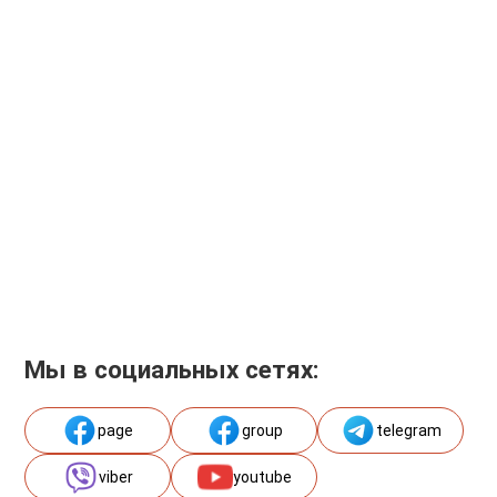
Мы в социальных сетях:
page
group
telegram
viber
youtube