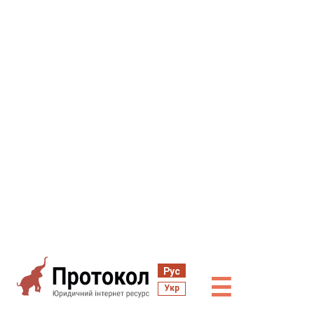
Рус
☰
Укр