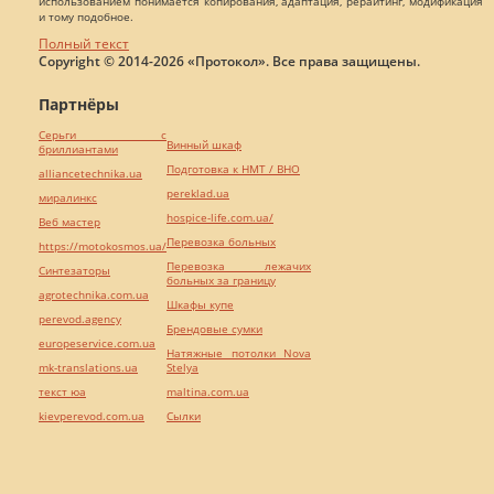
использованием понимается копирования, адаптация, рерайтинг, модификация
и тому подобное.
Полный текст
Copyright © 2014-2026 «Протокол». Все права защищены.
Партнёры
Серьги с
Винный шкаф
бриллиантами
Подготовка к НМТ / ВНО
alliancetechnika.ua
pereklad.ua
миралинкс
hospice-life.com.ua/
Веб мастер
Перевозка больных
https://motokosmos.ua/
Перевозка лежачих
Синтезаторы
больных за границу
agrotechnika.com.ua
Шкафы купе
perevod.agency
Брендовые сумки
europeservice.com.ua
Натяжные потолки Nova
mk-translations.ua
Stelya
текст юа
maltina.com.ua
kievperevod.com.ua
Cылки