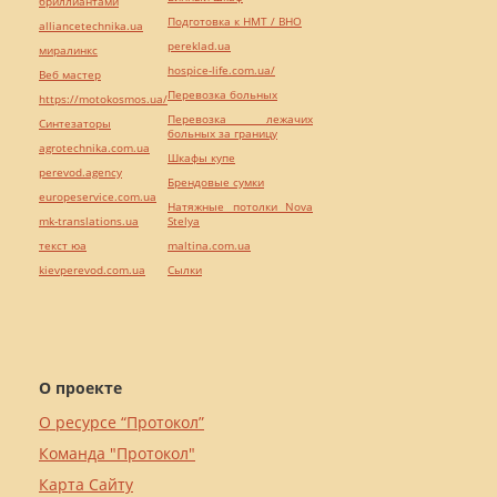
бриллиантами
Подготовка к НМТ / ВНО
alliancetechnika.ua
pereklad.ua
миралинкс
hospice-life.com.ua/
Веб мастер
Перевозка больных
https://motokosmos.ua/
Перевозка лежачих
Синтезаторы
больных за границу
agrotechnika.com.ua
Шкафы купе
perevod.agency
Брендовые сумки
europeservice.com.ua
Натяжные потолки Nova
mk-translations.ua
Stelya
текст юа
maltina.com.ua
kievperevod.com.ua
Cылки
О проекте
О ресурсе “Протокол”
Команда "Протокол"
Карта Сайту