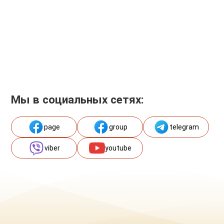
Мы в социальных сетях:
page
group
telegram
viber
youtube