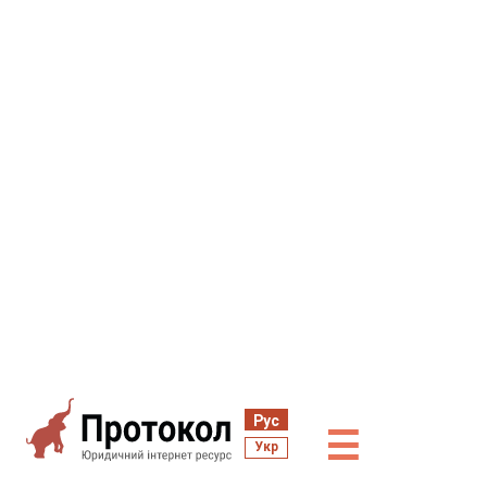
Рус
☰
Укр