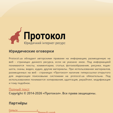
Юридические оговорки
Protocol.ua обладает авторскими правами на информацию, размещенную на
веб - страницах данного ресурса, если не указано иное. Под информацией
понимаются тексты, комментарии, статьи, фотоизображения, рисунки, ящик-
шота, сканы, видео, аудио, другие материалы. При использовании материалов,
размещенных на веб - страницах «Протокол» наличие гиперссылки открытого
для индексации поисковыми системами на protocol.ua обязательна. Под
использованием понимается копирования, адаптация, рерайтинг, модификация
и тому подобное.
Полный текст
Copyright © 2014-2026 «Протокол». Все права защищены.
Партнёры
Серьги с
Винный шкаф