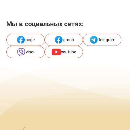
Мы в социальных сетях:
page
group
telegram
viber
youtube