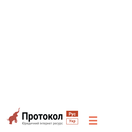
Рус
☰
Укр