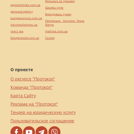
больных за границу
agrotechnika.com.ua
Шкафы купе
perevod.agency
Брендовые сумки
europeservice.com.ua
Натяжные потолки Nova
mk-translations.ua
Stelya
текст юа
maltina.com.ua
kievperevod.com.ua
Cылки
О проекте
О ресурсе “Протокол”
Команда "Протокол"
Карта Сайту
Реклама на "Протокол"
Тендер на юридическую услугу
Пользовательское соглашение