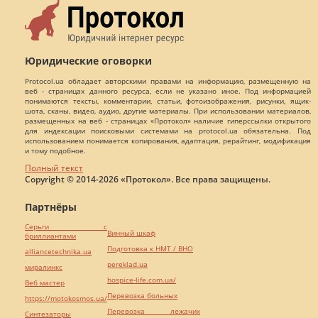
Юридические оговорки
Protocol.ua обладает авторскими правами на информацию, размещенную на
веб - страницах данного ресурса, если не указано иное. Под информацией
понимаются тексты, комментарии, статьи, фотоизображения, рисунки, ящик-
шота, сканы, видео, аудио, другие материалы. При использовании материалов,
размещенных на веб - страницах «Протокол» наличие гиперссылки открытого
для индексации поисковыми системами на protocol.ua обязательна. Под
использованием понимается копирования, адаптация, рерайтинг, модификация
и тому подобное.
Полный текст
Copyright © 2014-2026 «Протокол». Все права защищены.
Партнёры
Серьги с
Винный шкаф
бриллиантами
Подготовка к НМТ / ВНО
alliancetechnika.ua
pereklad.ua
миралинкс
hospice-life.com.ua/
Веб мастер
Перевозка больных
https://motokosmos.ua/
Перевозка лежачих
Синтезаторы