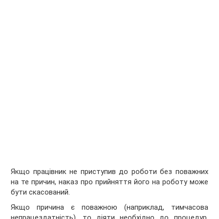
Якщо працівник не приступив до роботи без поважних
на те причин, наказ про прийняття його на роботу може
бути скасований.
Якщо причина є поважною (наприклад, тимчасова
непрацездатність), то діяти необхідно до процедур,