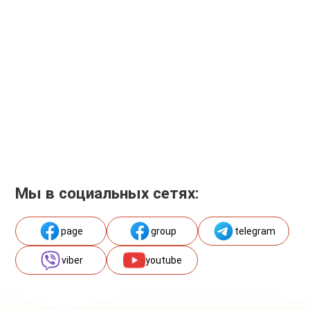
Мы в социальных сетях:
page
group
telegram
viber
youtube