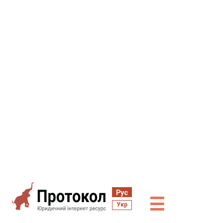
Рус
☰
Укр