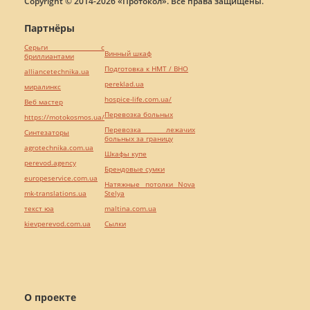
Copyright © 2014-2026 «Протокол». Все права защищены.
Партнёры
Серьги с
Винный шкаф
бриллиантами
Подготовка к НМТ / ВНО
alliancetechnika.ua
pereklad.ua
миралинкс
hospice-life.com.ua/
Веб мастер
Перевозка больных
https://motokosmos.ua/
Перевозка лежачих
Синтезаторы
больных за границу
agrotechnika.com.ua
Шкафы купе
perevod.agency
Брендовые сумки
europeservice.com.ua
Натяжные потолки Nova
mk-translations.ua
Stelya
текст юа
maltina.com.ua
kievperevod.com.ua
Cылки
О проекте