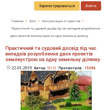
Зарегистрироваться
Войти
Главная
Блог
Консультации от юристов
Практичний та судовий досвід під час випадків розроблення
двох проектів землеустрою на одну земельну ділянку
Практичний та судовий досвід під час
випадків розроблення двох проектів
землеустрою на одну земельну ділянку
22.01.2019
Автор:
SH IV
Просмотров :
15286