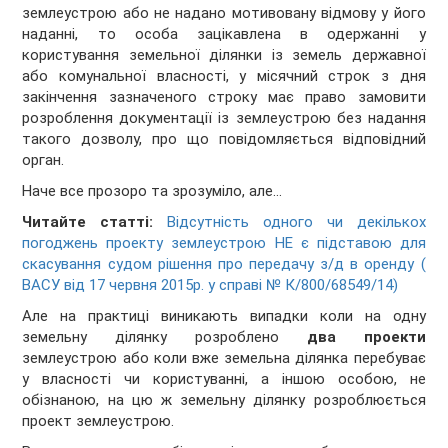
землеустрою або не надано мотивовану відмову у його
наданні, то особа зацікавлена в одержанні у
користування земельної ділянки із земель державної
або комунальної власності, у місячний строк з дня
закінчення зазначеного строку має право замовити
розроблення документації із землеустрою без надання
такого дозволу, про що повідомляється відповідний
орган.
Наче все прозоро та зрозуміло, але…
Читайте статті:
Відсутність одного чи декількох
погоджень проекту землеустрою НЕ є підставою для
скасування судом рішення про передачу з/д в оренду (
ВАСУ від 17 червня 2015р. у справі № К/800/68549/14)
Але на практиці виникають випадки коли на одну
земельну ділянку розроблено
два проекти
землеустрою або коли вже земельна ділянка перебуває
у власності чи користуванні, а іншою особою, не
обізнаною, на цю ж земельну ділянку розроблюється
проект землеустрою.