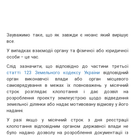
Зауважимо таке, що як завжди є нюанс який вирішує
все.
У випадках взаємодії органу та фізичної або юридичної
особи – це час.
Слід зазначити, що відповідно до частини третьої
статті 123 Земельного кодексу України
відповідний
орган виконавчої влади або орган місцевого
самоврядування в межах їх повноважень у місячний
строк розглядає клопотання і дає дозвіл на
розроблення проекту землеустрою щодо відведення
земельної ділянки або надає мотивовану відмову у його
наданні.
У разі якщо у місячний строк з дня реєстрації
клопотання відповідним органом державної влади не
було надано дозволу на розроблення документації із