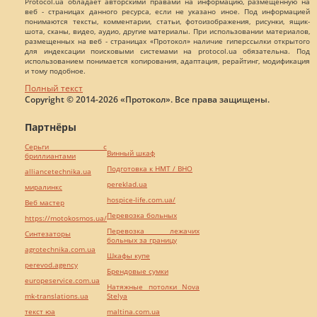
Protocol.ua обладает авторскими правами на информацию, размещенную на
веб - страницах данного ресурса, если не указано иное. Под информацией
понимаются тексты, комментарии, статьи, фотоизображения, рисунки, ящик-
шота, сканы, видео, аудио, другие материалы. При использовании материалов,
размещенных на веб - страницах «Протокол» наличие гиперссылки открытого
для индексации поисковыми системами на protocol.ua обязательна. Под
использованием понимается копирования, адаптация, рерайтинг, модификация
и тому подобное.
Полный текст
Copyright © 2014-2026 «Протокол». Все права защищены.
Партнёры
Серьги с
Винный шкаф
бриллиантами
Подготовка к НМТ / ВНО
alliancetechnika.ua
pereklad.ua
миралинкс
hospice-life.com.ua/
Веб мастер
Перевозка больных
https://motokosmos.ua/
Перевозка лежачих
Синтезаторы
больных за границу
agrotechnika.com.ua
Шкафы купе
perevod.agency
Брендовые сумки
europeservice.com.ua
Натяжные потолки Nova
mk-translations.ua
Stelya
текст юа
maltina.com.ua