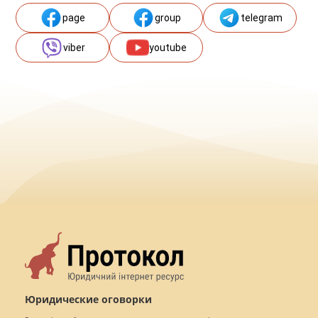
page
group
telegram
viber
youtube
Юридические оговорки