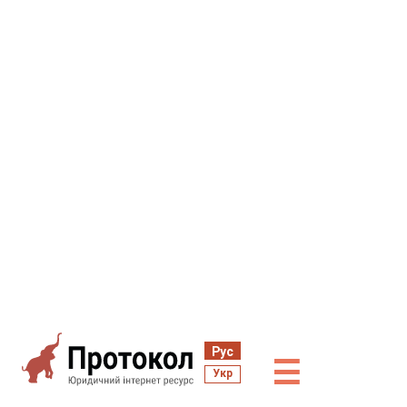
Рус
☰
Укр